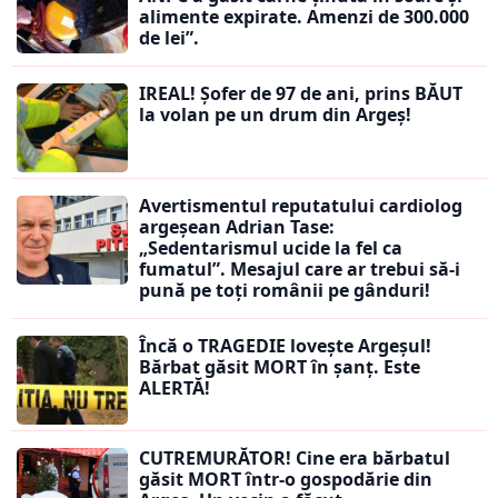
alimente expirate. Amenzi de 300.000
de lei”.
IREAL! Șofer de 97 de ani, prins BĂUT
la volan pe un drum din Argeș!
Avertismentul reputatului cardiolog
argeșean Adrian Tase:
„Sedentarismul ucide la fel ca
fumatul”. Mesajul care ar trebui să-i
pună pe toți românii pe gânduri!
Încă o TRAGEDIE lovește Argeșul!
Bărbat găsit MORT în șanț. Este
ALERTĂ!
CUTREMURĂTOR! Cine era bărbatul
găsit MORT într-o gospodărie din