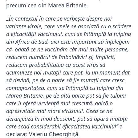
precum cea din Marea Britanie.
„În contextul în care se vorbeşte despre noi
variante virale, care unele se asociază cu o scădere
a eficacităţii vaccinului, cum se întâmplă la tulpina
din Africa de Sud, aici este important să înţelegem
că, odată ce ne vaccinăm cât mai multe persoane,
reducem numărul de îmbolnăviri şi, implicit,
reducem probabilitatea ca acest virus să
acumuleze noi mutaţii care pot, la un moment dat
să devină, pe de o parte să fie mutaţii care cresc
contagiozitatea, cum se întâmplă cu tulpina din
Marea Britanie, pe de altă parte pot să fie tulpini
care îi oferă virulenţă mai crescută, adică o
agresivitate mai mare virusului. Ceea ce ne
deranjează în mod deosebit, pot să apară mutaţii
care scad considerabil eficacitatea vaccinului”
a
declarat Valeriu Gheorghiţă.