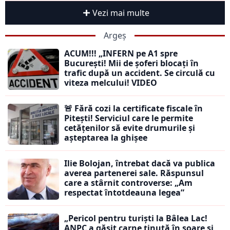
Vezi mai multe
Argeș
ACUM!!! „INFERN pe A1 spre
București! Mii de șoferi blocați în
trafic după un accident. Se circulă cu
viteza melcului! VIDEO
🚨 Fără cozi la certificate fiscale în
Pitești! Serviciul care le permite
cetățenilor să evite drumurile și
așteptarea la ghișee
Ilie Bolojan, întrebat dacă va publica
averea partenerei sale. Răspunsul
care a stârnit controverse: „Am
respectat întotdeauna legea”
„Pericol pentru turiști la Bâlea Lac!
ANPC a găsit carne ținută în soare și