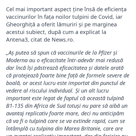
Cel mai important aspect ține însă de eficiența
vaccinurilor în fața noilor tulpini de Covid, iar
Gheorghiță a oferit lămuriri și pe marginea
acestui subiect, după cum a explicat la
Antena3, citat de News.ro.
„Aş putea să spun că vaccinurile de la Pfizer şi
Moderna au o eficacitate într-adevăr mai redusă
dar încă îşi păstrează eficacitatea şi datele arată
că protejează foarte bine faţă de formele severe de
boală, or acest lucru este importat din punctul de
vedere al riscului individual. Şi un alt lucru
important este legat de faptul că această tulpină
B1-135 din Africa de Sud totuşi nu pare să aibă un
avantaj replicativ foarte mare, deci nu anticipăm
că va fi o tulpină care se va extinde rapid, cum se
întâmplă cu tulpina din Marea Britanie, care are