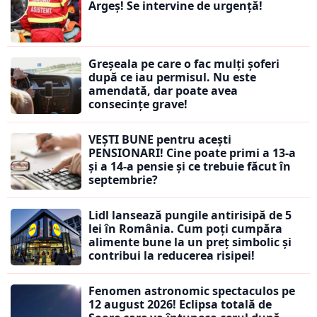
Argeș! Se intervine de urgență!
Greșeala pe care o fac mulți șoferi
după ce iau permisul. Nu este
amendată, dar poate avea
consecințe grave!
VEȘTI BUNE pentru acești
PENSIONARI! Cine poate primi a 13-a
și a 14-a pensie și ce trebuie făcut în
septembrie?
Lidl lansează pungile antirisipă de 5
lei în România. Cum poți cumpăra
alimente bune la un preț simbolic și
contribui la reducerea risipei!
Fenomen astronomic spectaculos pe
12 august 2026! Eclipsa totală de