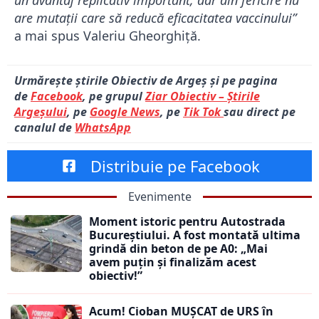
un avantaj replicativ important, dar din fericire nu
are mutaţii care să reducă eficacitatea vaccinului”
a mai spus Valeriu Gheorghiță.
Urmărește știrile Obiectiv de Argeș și pe pagina
de
Facebook
, pe grupul
Ziar Obiectiv – Știrile
Argeșului
, pe
Google News
, pe
Tik Tok
sau direct pe
canalul de
WhatsApp
Distribuie pe Facebook
Evenimente
Moment istoric pentru Autostrada
Bucureștiului. A fost montată ultima
grindă din beton de pe A0: „Mai
avem puțin și finalizăm acest
obiectiv!”
Acum! Cioban MUȘCAT de URS în