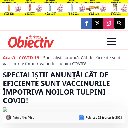
Searc
for:
Acasă
-
COVID-19
-
Specialiștii anunță! Cât de eficiente sunt
vaccinurile împotriva noilor tulpini COVID!
SPECIALIȘTII ANUNȚĂ! CÂT DE
EFICIENTE SUNT VACCINURILE
ÎMPOTRIVA NOILOR TULPINI
COVID!
Autor: 
Alex Vlad
Publicat
22 februarie 2021