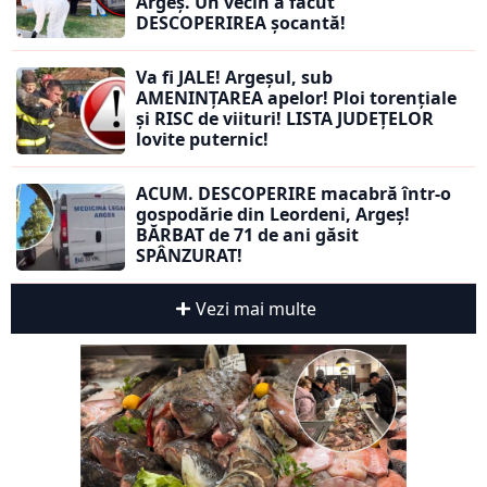
Argeș. Un vecin a făcut
DESCOPERIREA șocantă!
Va fi JALE! Argeșul, sub
AMENINȚAREA apelor! Ploi torențiale
și RISC de viituri! LISTA JUDEȚELOR
lovite puternic!
ACUM. DESCOPERIRE macabră într-o
gospodărie din Leordeni, Argeș!
BĂRBAT de 71 de ani găsit
SPÂNZURAT!
Vezi mai multe