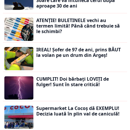
Soare care va întuneca cerul după
aproape 30 de ani
ATENȚIE! BULETINELE vechi au
termen limită! Până când trebuie să
le schimbi?
IREAL! Șofer de 97 de ani, prins BĂUT
la volan pe un drum din Argeș!
CUMPLIT! Doi bărbați LOVIȚI de
fulger! Sunt în stare critică!
Supermarket La Cocoș dă EXEMPLU!
Decizia luată în plin val de caniculă!