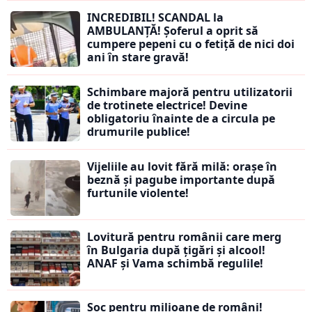
INCREDIBIL! SCANDAL la
AMBULANȚĂ! Șoferul a oprit să
cumpere pepeni cu o fetiță de nici doi
ani în stare gravă!
Schimbare majoră pentru utilizatorii
de trotinete electrice! Devine
obligatoriu înainte de a circula pe
drumurile publice!
Vijeliile au lovit fără milă: orașe în
beznă și pagube importante după
furtunile violente!
Lovitură pentru românii care merg
în Bulgaria după țigări și alcool!
ANAF și Vama schimbă regulile!
Șoc pentru milioane de români!