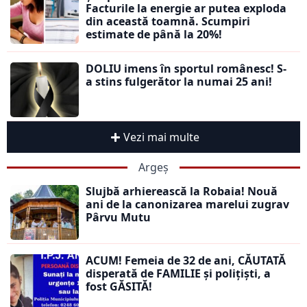
Facturile la energie ar putea exploda
din această toamnă. Scumpiri
estimate de până la 20%!
DOLIU imens în sportul românesc! S-
a stins fulgerător la numai 25 ani!
Vezi mai multe
Argeș
Slujbă arhierească la Robaia! Nouă
ani de la canonizarea marelui zugrav
Pârvu Mutu
ACUM! Femeia de 32 de ani, CĂUTATĂ
disperată de FAMILIE și polițiști, a
fost GĂSITĂ!