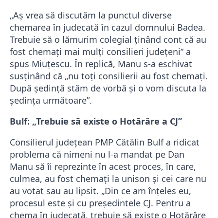
„Aș vrea să discutăm la punctul diverse
chemarea în judecată în cazul domnului Badea.
Trebuie să o lămurim colegial ținând cont că au
fost chemați mai mulți consilieri județeni” a
spus Miuțescu. În replică, Manu s-a eschivat
susținând că „nu toți consilierii au fost chemați.
După ședință stăm de vorbă și o vom discuta la
ședința următoare”.
Bulf: „Trebuie să existe o Hotărâre a CJ”
Consilierul județean PMP Cătălin Bulf a ridicat
problema că nimeni nu l-a mandat pe Dan
Manu să îi reprezinte în acest proces, în care,
culmea, au fost chemați la unison și cei care nu
au votat sau au lipsit. „Din ce am înțeles eu,
procesul este și cu președintele CJ. Pentru a
chema în judecată, trebuie să existe o Hotărâre