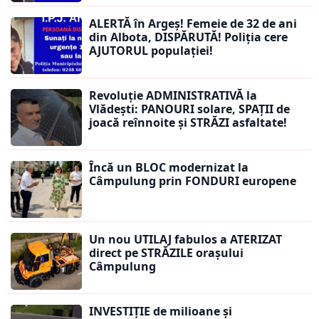
ALERTĂ în Argeș! Femeie de 32 de ani
din Albota, DISPĂRUTĂ! Poliția cere
AJUTORUL populației!
Revoluție ADMINISTRATIVĂ la
Vlădești: PANOURI solare, SPAȚII de
joacă reînnoite și STRĂZI asfaltate!
Încă un BLOC modernizat la
Câmpulung prin FONDURI europene
Un nou UTILAJ fabulos a ATERIZAT
direct pe STRĂZILE orașului
Câmpulung
INVESTIȚIE de milioane și