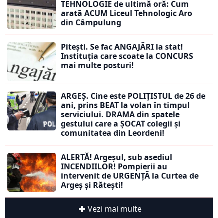
TEHNOLOGIE de ultimă oră: Cum
arată ACUM Liceul Tehnologic Aro
din Câmpulung
Pitești. Se fac ANGAJĂRI la stat!
Instituția care scoate la CONCURS
mai multe posturi!
ARGEȘ. Cine este POLIȚISTUL de 26 de
ani, prins BEAT la volan în timpul
serviciului. DRAMA din spatele
gestului care a ȘOCAT colegii și
comunitatea din Leordeni!
ALERTĂ! Argeșul, sub asediul
INCENDIILOR! Pompierii au
intervenit de URGENȚĂ la Curtea de
Argeș și Rătești!
Vezi mai multe