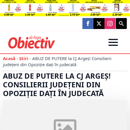
Searc
for:
Acasă
-
Știri
-
ABUZ DE PUTERE la CJ Argeș! Consilierii
județeni din Opoziție dați în judecată
ABUZ DE PUTERE LA CJ ARGEȘ!
CONSILIERII JUDEȚENI DIN
OPOZIȚIE DAȚI ÎN JUDECATĂ