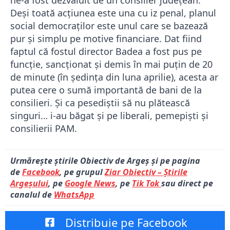
ne-a fost dezvăluit de un consilier județean.
Deși toată acțiunea este una cu iz penal, planul
social democraților este unul care se bazează
pur și simplu pe motive financiare. Dat fiind
faptul că fostul director Badea a fost pus pe
funcție, sancționat și demis în mai puțin de 20
de minute (în ședința din luna aprilie), acesta ar
putea cere o sumă importantă de bani de la
consilieri. Și ca pesediștii să nu plătească
singuri… i-au băgat și pe liberali, pemepiști și
consilierii PAM.
Urmărește știrile Obiectiv de Argeș și pe pagina
de
Facebook
, pe grupul
Ziar Obiectiv – Știrile
Argeșului
, pe
Google News
, pe
Tik Tok
sau direct pe
canalul de
WhatsApp
Distribuie pe Facebook