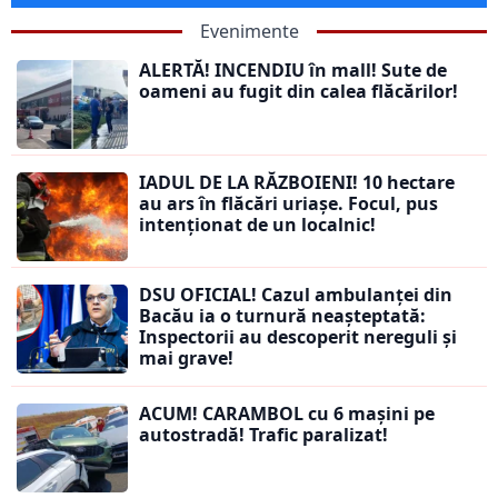
Evenimente
ALERTĂ! INCENDIU în mall! Sute de
oameni au fugit din calea flăcărilor!
IADUL DE LA RĂZBOIENI! 10 hectare
au ars în flăcări uriașe. Focul, pus
intenționat de un localnic!
DSU OFICIAL! Cazul ambulanței din
Bacău ia o turnură neașteptată:
Inspectorii au descoperit nereguli și
mai grave!
ACUM! CARAMBOL cu 6 mașini pe
autostradă! Trafic paralizat!