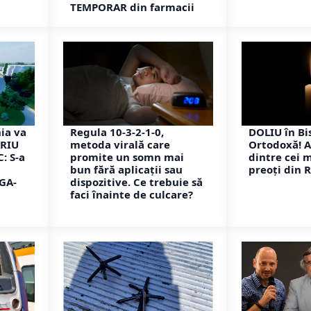
TEMPORAR din farmacii
ia va
Regula 10-3-2-1-0,
DOLIU în Bi
ARIU
metoda virală care
Ortodoxă! 
: S-a
promite un somn mai
dintre cei 
bun fără aplicații sau
preoți din 
GA-
dispozitive. Ce trebuie să
faci înainte de culcare?