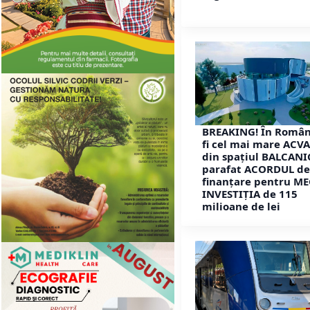
BREAKING! În Român
fi cel mai mare ACV
din spațiul BALCANIC
parafat ACORDUL de
finanțare pentru ME
INVESTIȚIA de 115
milioane de lei