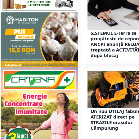
SISTEMUL E-Terra se
pregătește de repor
ANCPI anunță RELU
treptată a ACTIVITĂȚ
după blocaj
Un nou UTILAJ fabul
ATERIZAT direct pe
STRĂZILE orașului
Câmpulung