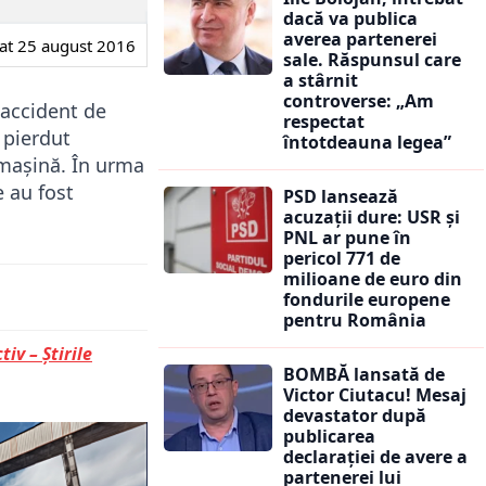
dacă va publica
averea partenerei
at
25 august 2016
sale. Răspunsul care
a stârnit
controverse: „Am
 accident de
respectat
 pierdut
întotdeauna legea”
ă mașină. În urma
e au fost
PSD lansează
acuzații dure: USR și
PNL ar pune în
pericol 771 de
milioane de euro din
fondurile europene
pentru România
tiv – Știrile
BOMBĂ lansată de
Victor Ciutacu! Mesaj
devastator după
publicarea
declarației de avere a
partenerei lui