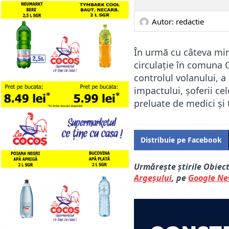
Autor: 
redactie
În urmă cu câteva min
circulație în comuna C
controlul volanului, a
impactului, șoferii ce
preluate de medici și 
Distribuie pe Facebook
Urmărește știrile Obiec
Argeșului
, pe
Google N