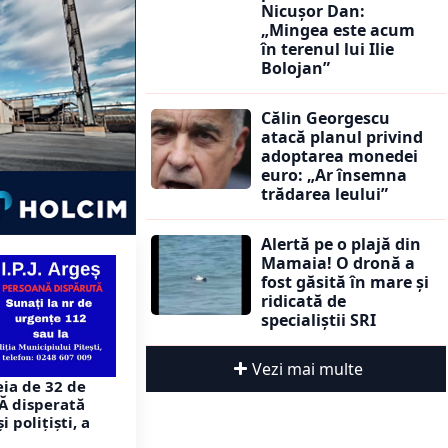
Nicușor Dan:
„Mingea este acum
în terenul lui Ilie
Bolojan”
Călin Georgescu
atacă planul privind
adoptarea monedei
euro: „Ar însemna
trădarea leului”
Alertă pe o plajă din
Mamaia! O dronă a
fost găsită în mare și
ridicată de
specialiștii SRI
Vezi mai multe
ia de 32 de
Ă disperată
 polițiști, a