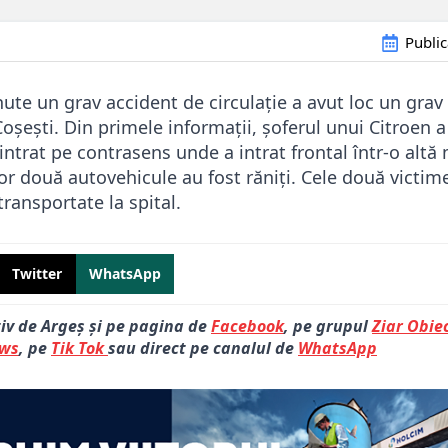
Public
ute un grav accident de circulație a avut loc un grav
oșești. Din primele informații, șoferul unui Citroen a
 intrat pe contrasens unde a intrat frontal într-o alt
lor două autovehicule au fost răniți. Cele două victim
transportate la spital.
Twitter
WhatsApp
tiv de Argeș și pe pagina de
Facebook
, pe grupul
Ziar Obiec
ews
, pe
Tik Tok
sau direct pe canalul de
WhatsApp