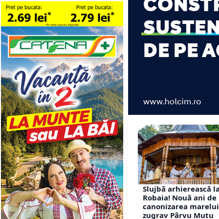
Slujbă arhierească l
Robaia! Nouă ani de 
canonizarea marelui
zugrav Pârvu Mutu