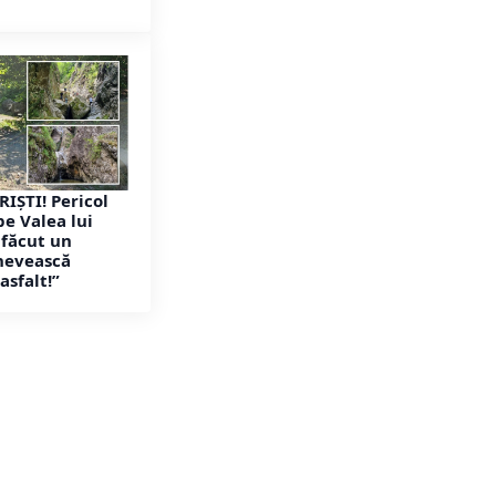
RIȘTI! Pericol
pe Valea lui
 făcut un
enevească
asfalt!”