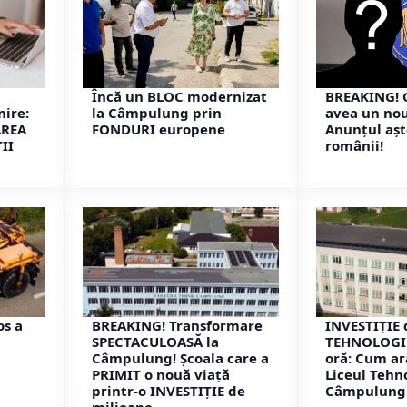
Încă un BLOC modernizat
BREAKING! 
nire:
la Câmpulung prin
avea un no
AREA
FONDURI europene
Anunțul așt
II
românii!
os a
BREAKING! Transformare
INVESTIȚIE 
SPECTACULOASĂ la
TEHNOLOGIE
Câmpulung! Școala care a
oră: Cum a
PRIMIT o nouă viață
Liceul Tehn
printr-o INVESTIȚIE de
Câmpulung