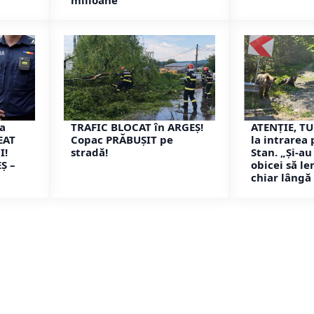
milioane
 a
TRAFIC BLOCAT în ARGEȘ!
ATENȚIE, TU
EAT
Copac PRĂBUȘIT pe
la intrarea 
I!
stradă!
Stan. „Și-au
Ș –
obicei să l
chiar lângă 