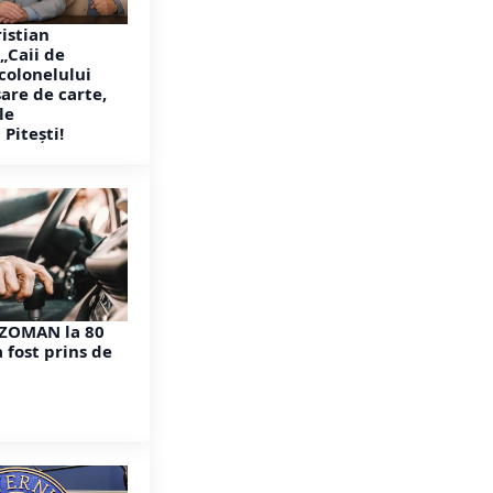
ristian
„Caii de
 colonelului
are de carte,
le
 Pitești!
EZOMAN la 80
a fost prins de