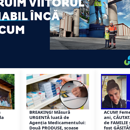
a
BREAKING! Măsură
ACUM! Feme
la
URGENTĂ luată de
ani, CĂUTAT
Agenția Medicamentului:
de FAMILIE și
Două PRODUSE, scoase
fost GĂSITĂ!