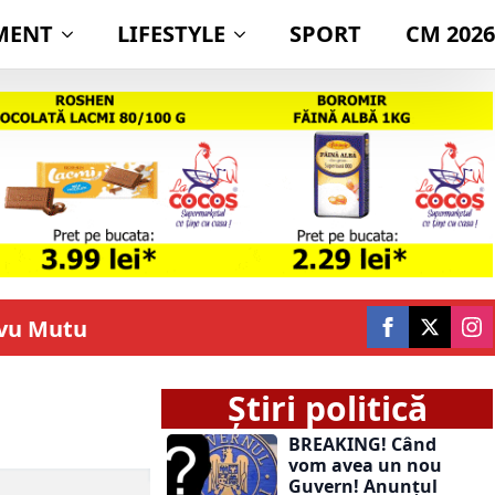
MENT
LIFESTYLE
SPORT
CM 2026
rvu Mutu
Știri politică
BREAKING! Când
vom avea un nou
Guvern! Anunțul