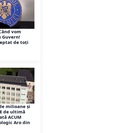
Când vom
u Guvern!
eptat de toți
de milioane și
 de ultimă
rată ACUM
ologic Aro din