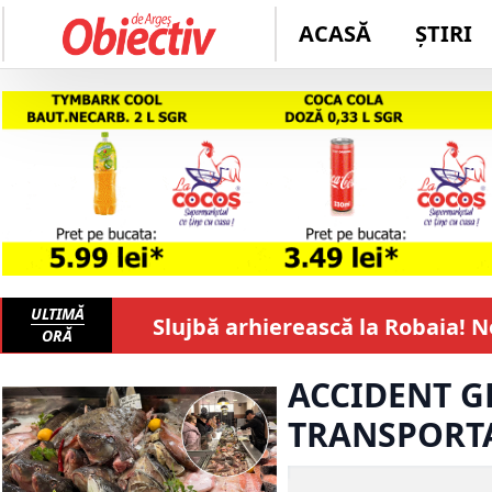
ACASĂ
ȘTIRI
ULTIMĂ
Slujbă arhierească la Robaia! 
ORĂ
ACCIDENT G
TRANSPORTA