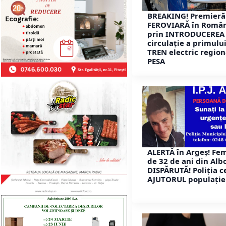
BREAKING! Premieră
FEROVIARĂ în Româ
prin INTRODUCEREA 
circulație a primulu
TREN electric region
PESA
ALERTĂ în Argeș! Fe
de 32 de ani din Alb
DISPĂRUTĂ! Poliția c
AJUTORUL populației