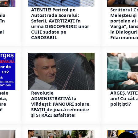
ATENȚIE! Pericol pe
Scriitorul C
nia
Autostrada Soarelui:
Meleșteu și 
în
Șoferii, AVERTIZAȚI în
porțelan ai
i
urma DESCOPERIRII unor
Varga”, lans
al
CUIE sudate pe
la Dialoguri
CAROSABIL
Filarmonicii
meie
Revoluție
ARGEȘ. VIT
ota,
ADMINISTRATIVĂ la
ani! Cu cât 
ere
Vlădești: PANOURI solare,
polițiști?
!
SPAȚII de joacă reînnoite
și STRĂZI asfaltate!