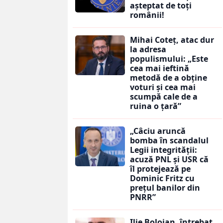
așteptat de toți
românii!
Mihai Coteț, atac dur
la adresa
populismului: „Este
cea mai ieftină
metodă de a obține
voturi și cea mai
scumpă cale de a
ruina o țară”
„Câciu aruncă
bomba în scandalul
Legii integrității:
acuză PNL și USR că
îl protejează pe
Dominic Fritz cu
prețul banilor din
PNRR”
Ilie Bolojan, întrebat