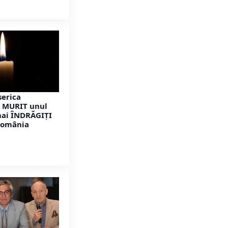
serica
A MURIT unul
mai ÎNDRĂGIȚI
România