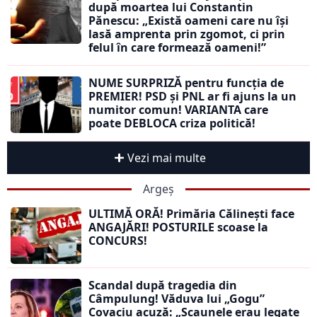
după moartea lui Constantin
Pănescu: „Există oameni care nu își
lasă amprenta prin zgomot, ci prin
felul în care formează oameni!”
NUME SURPRIZĂ pentru funcția de
PREMIER! PSD și PNL ar fi ajuns la un
numitor comun! VARIANTA care
poate DEBLOCA criza politică!
Vezi mai multe
Argeș
ULTIMĂ ORĂ! Primăria Călinești face
ANGAJĂRI! POSTURILE scoase la
CONCURS!
Scandal după tragedia din
Câmpulung! Văduva lui „Gogu”
Covaciu acuză: „Scaunele erau legate