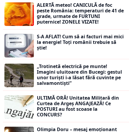
ALERTĂ meteo! CANICULĂ de foc
peste România: temperaturi de 41 de
grade, urmate de FURTUNI
puternice! ZONELE VIZATE!
S-A AFLAT! Cum să ai facturi mai mici
la energie! Toți românii trebuie să
știe!
„Trotinetă electrică pe munte!
Imagini uluitoare din Bucegi: gestul
unor turiști i-a lăsat fără cuvinte pe
salvamontiști”
ULTIMĂ ORĂ! Unitatea Militară din
Curtea de Argeș ANGAJEAZĂ! Ce
POSTURI au fost scoase la
CONCURS?
Olimpia Doru – mesaj emoționant