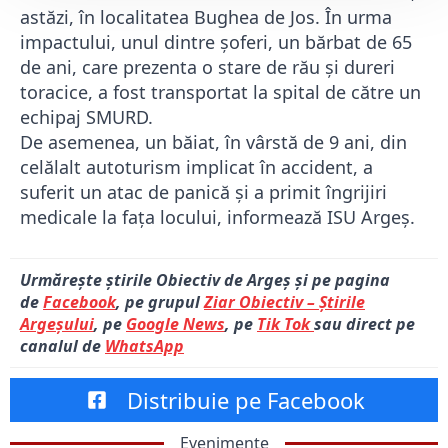
astăzi, în localitatea Bughea de Jos. În urma
impactului, unul dintre șoferi, un bărbat de 65
de ani, care prezenta o stare de rău și dureri
toracice, a fost transportat la spital de către un
echipaj SMURD.
De asemenea, un băiat, în vârstă de 9 ani, din
celălalt autoturism implicat în accident, a
suferit un atac de panică și a primit îngrijiri
medicale la fața locului, informează ISU Argeș.
Urmărește știrile Obiectiv de Argeș și pe pagina
de
Facebook
, pe grupul
Ziar Obiectiv – Știrile
Argeșului
, pe
Google News
, pe
Tik Tok
sau direct pe
canalul de
WhatsApp
Distribuie pe Facebook
Evenimente