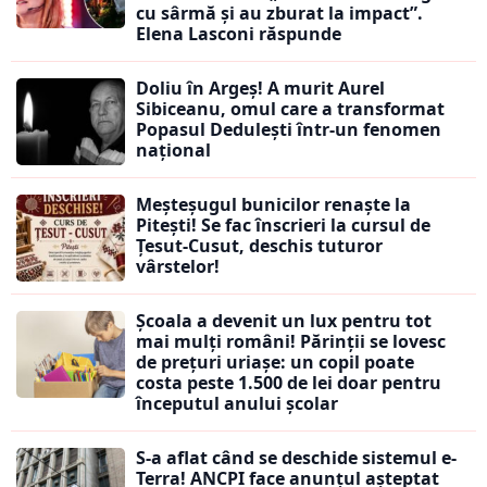
cu sârmă și au zburat la impact”.
Elena Lasconi răspunde
Doliu în Argeș! A murit Aurel
Sibiceanu, omul care a transformat
Popasul Dedulești într-un fenomen
național
Meșteșugul bunicilor renaște la
Pitești! Se fac înscrieri la cursul de
Țesut-Cusut, deschis tuturor
vârstelor!
Școala a devenit un lux pentru tot
mai mulți români! Părinții se lovesc
de prețuri uriașe: un copil poate
costa peste 1.500 de lei doar pentru
începutul anului școlar
S-a aflat când se deschide sistemul e-
Terra! ANCPI face anunțul așteptat