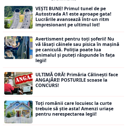
VEȘTI BUNE! Primul tunel de pe
Autostrada A1 este aproape gata!
Lucrările avansează într-un ritm
impresionant pe ultimul lot!
Avertisment pentru toți șoferii! Nu
vă lăsați câinele sau pisica în mașină
pe caniculă. Poliția poate lua
animalul și puteți răspunde în fața
legii!
ULTIMĂ ORĂ! Primăria Călinești face
ANGAJĂRI! POSTURILE scoase la
CONCURS!
Toți românii care locuiesc la curte
trebuie să știe asta! Amenzi uriașe
pentru nerespectarea legii!