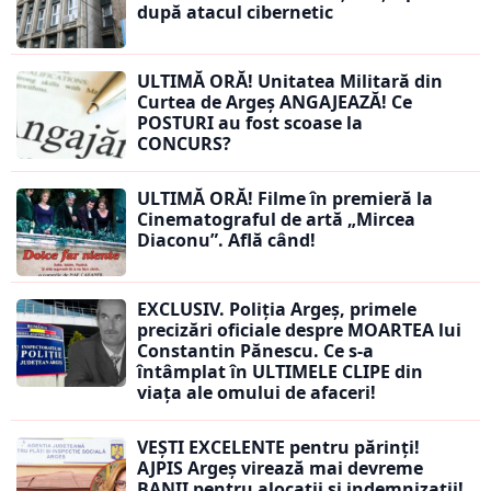
după atacul cibernetic
ULTIMĂ ORĂ! Unitatea Militară din
Curtea de Argeș ANGAJEAZĂ! Ce
POSTURI au fost scoase la
CONCURS?
ULTIMĂ ORĂ! Filme în premieră la
Cinematograful de artă „Mircea
Diaconu”. Află când!
EXCLUSIV. Poliția Argeș, primele
precizări oficiale despre MOARTEA lui
Constantin Pănescu. Ce s-a
întâmplat în ULTIMELE CLIPE din
viața ale omului de afaceri!
VEȘTI EXCELENTE pentru părinți!
AJPIS Argeș virează mai devreme
BANII pentru alocații și indemnizații!