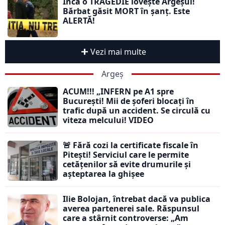
Încă o TRAGEDIE lovește Argeșul!
Bărbat găsit MORT în șanț. Este
ALERTĂ!
Vezi mai multe
Argeș
ACUM!!! „INFERN pe A1 spre
București! Mii de șoferi blocați în
trafic după un accident. Se circulă cu
viteza melcului! VIDEO
🚨 Fără cozi la certificate fiscale în
Pitești! Serviciul care le permite
cetățenilor să evite drumurile și
așteptarea la ghișee
Ilie Bolojan, întrebat dacă va publica
averea partenerei sale. Răspunsul
care a stârnit controverse: „Am