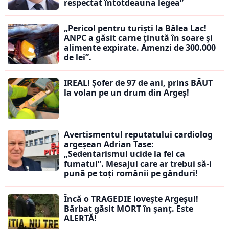
respectat întotdeauna legea”
„Pericol pentru turiști la Bâlea Lac!
ANPC a găsit carne ținută în soare și
alimente expirate. Amenzi de 300.000
de lei”.
IREAL! Șofer de 97 de ani, prins BĂUT
la volan pe un drum din Argeș!
Avertismentul reputatului cardiolog
argeșean Adrian Tase:
„Sedentarismul ucide la fel ca
fumatul”. Mesajul care ar trebui să-i
pună pe toți românii pe gânduri!
Încă o TRAGEDIE lovește Argeșul!
Bărbat găsit MORT în șanț. Este
ALERTĂ!