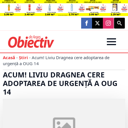
Searc
for:
Acasă
-
Știri
-
Acum! Liviu Dragnea cere adoptarea de
urgenţă a OUG 14
ACUM! LIVIU DRAGNEA CERE
ADOPTAREA DE URGENŢĂ A OUG
14