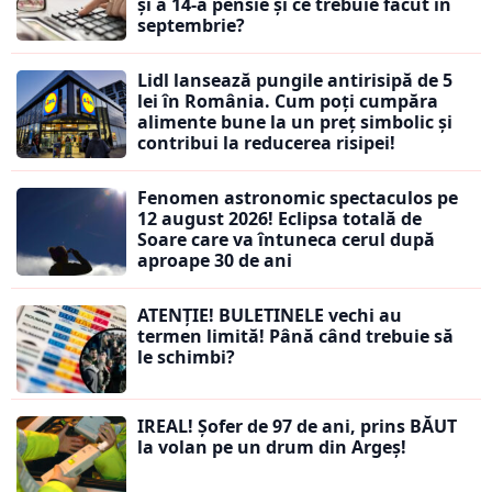
și a 14-a pensie și ce trebuie făcut în
septembrie?
Lidl lansează pungile antirisipă de 5
lei în România. Cum poți cumpăra
alimente bune la un preț simbolic și
contribui la reducerea risipei!
Fenomen astronomic spectaculos pe
12 august 2026! Eclipsa totală de
Soare care va întuneca cerul după
aproape 30 de ani
ATENȚIE! BULETINELE vechi au
termen limită! Până când trebuie să
le schimbi?
IREAL! Șofer de 97 de ani, prins BĂUT
la volan pe un drum din Argeș!