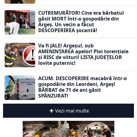
CUTREMURĂTOR! Cine era bărbatul
găsit MORT într-o gospodărie din
Argeș. Un vecin a făcut
DESCOPERIREA șocantă!
Va fi JALE! Argeșul, sub
AMENINȚAREA apelor! Ploi torențiale
și RISC de viituri! LISTA JUDEȚELOR
lovite puternic!
ACUM. DESCOPERIRE macabră într-o
gospodărie din Leordeni, Argeș!
BĂRBAT de 71 de ani găsit
SPÂNZURAT!
Vezi mai multe