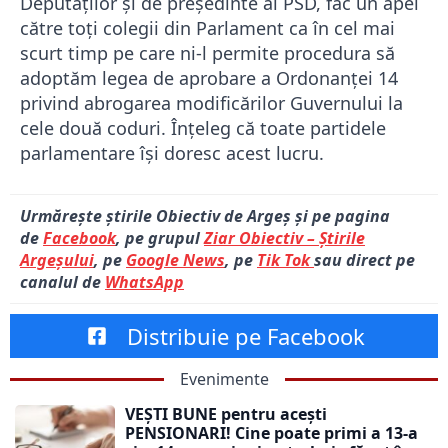
Deputaților şi de președinte al PSD, fac un apel
către toți colegii din Parlament ca în cel mai
scurt timp pe care ni-l permite procedura să
adoptăm legea de aprobare a Ordonanței 14
privind abrogarea modificărilor Guvernului la
cele două coduri. Înțeleg că toate partidele
parlamentare își doresc acest lucru.
Urmărește știrile Obiectiv de Argeș și pe pagina
de
Facebook
, pe grupul
Ziar Obiectiv – Știrile
Argeșului
, pe
Google News
, pe
Tik Tok
sau direct pe
canalul de
WhatsApp
Distribuie pe Facebook
Evenimente
VEȘTI BUNE pentru acești
PENSIONARI! Cine poate primi a 13-a