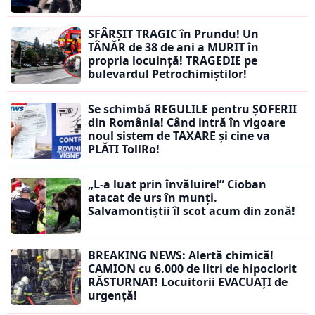
SFÂRȘIT TRAGIC în Prundu! Un
TÂNĂR de 38 de ani a MURIT în
propria locuință! TRAGEDIE pe
bulevardul Petrochimiștilor!
Se schimbă REGULILE pentru ȘOFERII
din România! Când intră în vigoare
noul sistem de TAXARE și cine va
PLĂTI TollRo!
„L-a luat prin învăluire!” Cioban
atacat de urs în munți.
Salvamontiștii îl scot acum din zonă!
BREAKING NEWS: Alertă chimică!
CAMION cu 6.000 de litri de hipoclorit
RĂSTURNAT! Locuitorii EVACUAȚI de
urgență!