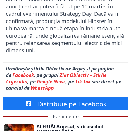
anunț cert ar putea fi făcut pe 10 martie, în
cadrul evenimentului Strategy Day. Dacă va fi
confirmată, producția modelului Hipster în
China va marca o nouă etapă în industria auto
europeană, unde globalizarea rămâne esențială
pentru relansarea segmentului electric de mici
dimensiuni.
Urmărește știrile Obiectiv de Argeș și pe pagina
de
Facebook
, pe grupul
Ziar Obiectiv – Știrile
Argeșului
, pe
Google News
, pe
Tik Tok
sau direct pe
canalul de
WhatsApp
Distribuie pe Facebook
Evenimente
ALERTĂ! Argeșul, sub asediul