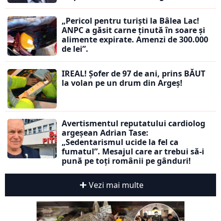
„Pericol pentru turiști la Bâlea Lac!
ANPC a găsit carne ținută în soare și
alimente expirate. Amenzi de 300.000
de lei”.
IREAL! Șofer de 97 de ani, prins BĂUT
la volan pe un drum din Argeș!
Avertismentul reputatului cardiolog
argeșean Adrian Tase:
„Sedentarismul ucide la fel ca
fumatul”. Mesajul care ar trebui să-i
pună pe toți românii pe gânduri!
Vezi mai multe