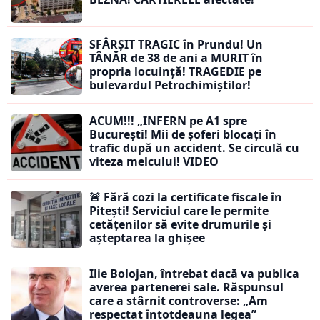
SFÂRȘIT TRAGIC în Prundu! Un
TÂNĂR de 38 de ani a MURIT în
propria locuință! TRAGEDIE pe
bulevardul Petrochimiștilor!
ACUM!!! „INFERN pe A1 spre
București! Mii de șoferi blocați în
trafic după un accident. Se circulă cu
viteza melcului! VIDEO
🚨 Fără cozi la certificate fiscale în
Pitești! Serviciul care le permite
cetățenilor să evite drumurile și
așteptarea la ghișee
Ilie Bolojan, întrebat dacă va publica
averea partenerei sale. Răspunsul
care a stârnit controverse: „Am
respectat întotdeauna legea”