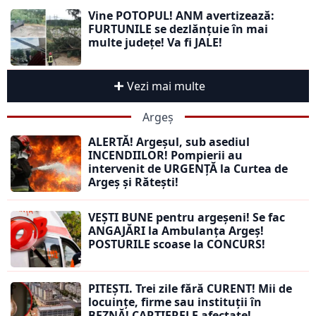
Vine POTOPUL! ANM avertizează:
FURTUNILE se dezlănțuie în mai
multe județe! Va fi JALE!
Vezi mai multe
Argeș
ALERTĂ! Argeșul, sub asediul
INCENDIILOR! Pompierii au
intervenit de URGENȚĂ la Curtea de
Argeș și Rătești!
VEȘTI BUNE pentru argeșeni! Se fac
ANGAJĂRI la Ambulanța Argeș!
POSTURILE scoase la CONCURS!
PITEȘTI. Trei zile fără CURENT! Mii de
locuințe, firme sau instituții în
BEZNĂ! CARTIERELE afectate!