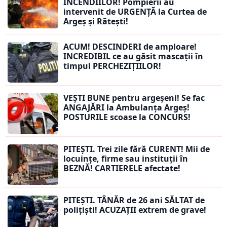
INCENDIILOR! Pompierii au
intervenit de URGENȚĂ la Curtea de
Argeș și Rătești!
ACUM! DESCINDERI de amploare!
INCREDIBIL ce au găsit mascații în
timpul PERCHEZIȚIILOR!
VEȘTI BUNE pentru argeșeni! Se fac
ANGAJĂRI la Ambulanța Argeș!
POSTURILE scoase la CONCURS!
PITEȘTI. Trei zile fără CURENT! Mii de
locuințe, firme sau instituții în
BEZNĂ! CARTIERELE afectate!
PITEȘTI. TÂNĂR de 26 ani SĂLTAT de
polițiști! ACUZAȚII extrem de grave!