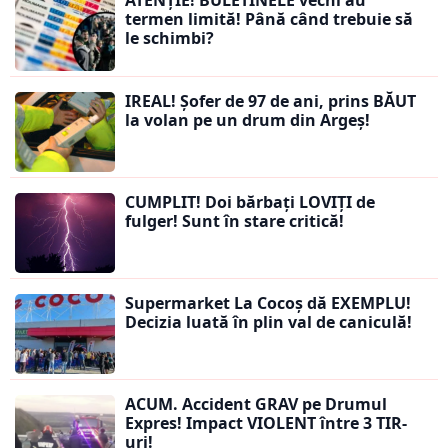
ATENȚIE! BULETINELE vechi au
termen limită! Până când trebuie să
le schimbi?
IREAL! Șofer de 97 de ani, prins BĂUT
la volan pe un drum din Argeș!
CUMPLIT! Doi bărbați LOVIȚI de
fulger! Sunt în stare critică!
Supermarket La Cocoș dă EXEMPLU!
Decizia luată în plin val de caniculă!
ACUM. Accident GRAV pe Drumul
Expres! Impact VIOLENT între 3 TIR-
uri!