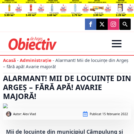
Searc
for:
Acasă
-
Administraţie
-
Alarmant! Mii de locuințe din Argeș
– fără apă! Avarie majoră!
ALARMANT! MII DE LOCUINȚE DIN
ARGEȘ – FĂRĂ APĂ! AVARIE
MAJORĂ!
Autor: 
Alex Vlad
Publicat
15 februarie 2022
Mii de locuințe din municipiul Câmpulung și