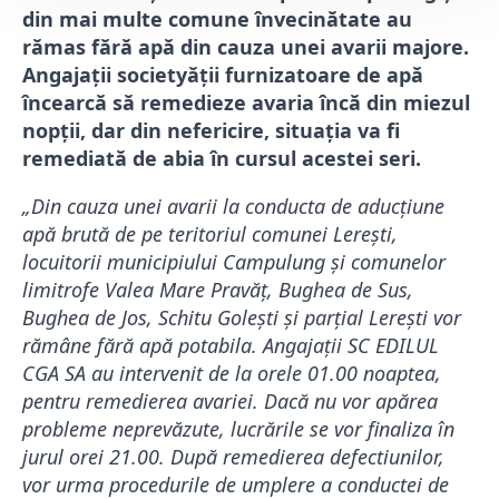
din mai multe comune învecinătate au
rămas fără apă din cauza unei avarii majore.
Angajații societyății furnizatoare de apă
încearcă să remedieze avaria încă din miezul
nopții, dar din nefericire, situația va fi
remediată de abia în cursul acestei seri.
„Din cauza unei avarii la conducta de aducțiune
apă brută de pe teritoriul comunei Lerești,
locuitorii municipiului Campulung și comunelor
limitrofe Valea Mare Pravăț, Bughea de Sus,
Bughea de Jos, Schitu Golești și parțial Lerești vor
rămâne fără apă potabila. Angajații SC EDILUL
CGA SA au intervenit de la orele 01.00 noaptea,
pentru remedierea avariei. Dacă nu vor apărea
probleme neprevăzute, lucrările se vor finaliza în
jurul orei 21.00. După remedierea defectiunilor,
vor urma procedurile de umplere a conductei de