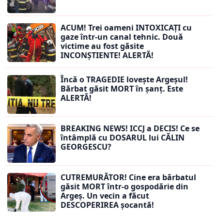
ACUM! Trei oameni INTOXICAȚI cu
gaze într-un canal tehnic. Două
victime au fost găsite
INCONȘTIENTE! ALERTĂ!
Încă o TRAGEDIE lovește Argeșul!
Bărbat găsit MORT în șanț. Este
ALERTĂ!
BREAKING NEWS! ICCJ a DECIS! Ce se
întâmplă cu DOSARUL lui CĂLIN
GEORGESCU?
CUTREMURĂTOR! Cine era bărbatul
găsit MORT într-o gospodărie din
Argeș. Un vecin a făcut
DESCOPERIREA șocantă!