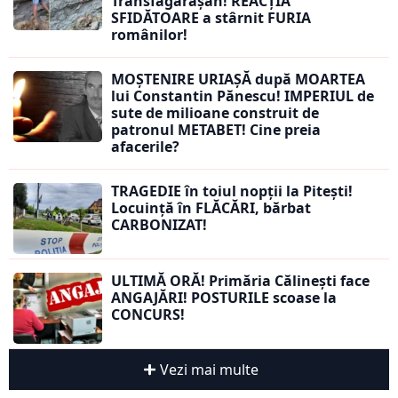
Transfăgărășan! REACȚIA
SFIDĂTOARE a stârnit FURIA
românilor!
MOȘTENIRE URIAȘĂ după MOARTEA
lui Constantin Pănescu! IMPERIUL de
sute de milioane construit de
patronul METABET! Cine preia
afacerile?
TRAGEDIE în toiul nopții la Pitești!
Locuință în FLĂCĂRI, bărbat
CARBONIZAT!
ULTIMĂ ORĂ! Primăria Călinești face
ANGAJĂRI! POSTURILE scoase la
CONCURS!
Vezi mai multe