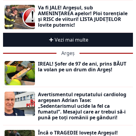
Va fi JALE! Argeșul, sub
AMENINȚAREA apelor! Ploi torențiale
și RISC de viituri! LISTA JUDEȚELOR
lovite puternic!
Vezi mai multe
Argeș
IREAL! Șofer de 97 de ani, prins BĂUT
la volan pe un drum din Argeș!
Avertismentul reputatului cardiolog
argeșean Adrian Tase:
„Sedentarismul ucide la fel ca
fumatul”. Mesajul care ar trebui să-i
pună pe toți românii pe gânduri!
Încă o TRAGEDIE lovește Argeșul!