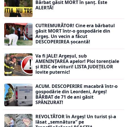
Bărbat găsit MORT în șanț. Este
ALERTĂ!
CUTREMURĂTOR! Cine era bărbatul
găsit MORT într-o gospodărie din
Argeș. Un vecin a făcut
DESCOPERIREA șocantă!
Va fi JALE! Argeșul, sub
AMENINȚAREA apelor! Ploi torențiale
și RISC de viituri! LISTA JUDEȚELOR
lovite puternic!
ACUM. DESCOPERIRE macabră într-o
gospodărie din Leordeni, Argeș!
BĂRBAT de 71 de ani găsit
SPÂNZURAT!
REVOLTĂTOR în Argeș! Un turist și-a
lăsat „semnătura” pe