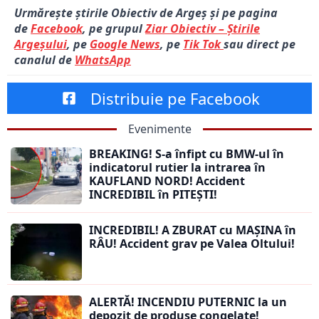
Urmărește știrile Obiectiv de Argeș și pe pagina
de
Facebook
, pe grupul
Ziar Obiectiv – Știrile
Argeșului
, pe
Google News
, pe
Tik Tok
sau direct pe
canalul de
WhatsApp
Distribuie pe Facebook
Evenimente
BREAKING! S-a înfipt cu BMW-ul în
indicatorul rutier la intrarea în
KAUFLAND NORD! Accident
INCREDIBIL în PITEȘTI!
INCREDIBIL! A ZBURAT cu MAȘINA în
RÂU! Accident grav pe Valea Oltului!
ALERTĂ! INCENDIU PUTERNIC la un
depozit de produse congelate!