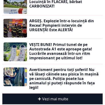
Locuință în FLĂCĂRI, bărbat
CARBONIZAT!
ARGEȘ. Explozie într-o locuință din
Recea! Pompierii intervin de
URGENȚĂ! Este ALERTĂ!
VEȘTI BUNE! Primul tunel de pe
Autostrada A1 este aproape gata!
Lucrările avansează într-un ritm
impresionant pe ultimul lot!
Avertisment pentru toți șoferii! Nu
vă lăsați câinele sau pisica în mașină
pe caniculă. Poliția poate lua
animalul și puteți răspunde în fața
legii!
Vezi mai multe