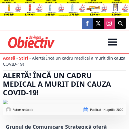
Searc
for:
Acasă
-
Știri
-
Alertă! Încă un cadru medical a murit din cauza
COVID-19!
ALERTĂ! ÎNCĂ UN CADRU
MEDICAL A MURIT DIN CAUZA
COVID-19!
Autor: 
redactie
Publicat
14 aprilie 2020
Grupul de Comunicare Strategică oferă