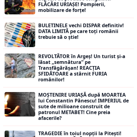
FLĂCĂRI URIAȘE! Pompierii,
mobilizare de forțe!
BULETINELE vechi DISPAR definitiv!
DATA LIMITĂ pe care toți românii
trebuie să o știe!
REVOLTĂTOR în Argeș! Un turist și-a
lăsat „semnătura” pe
Transfăgărășan! REACȚIA
SFIDĂTOARE a stârnit FURIA
românilor!
MOȘTENIRE URIAȘĂ după MOARTEA
lui Constantin Pănescu! IMPERIUL de
sute de milioane construit de
patronul METABET! Cine preia
afacerile?
TRAGEDIE în toiul nopții la Pitești!