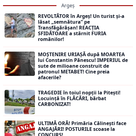
Argeș
REVOLTĂTOR în Argeș! Un turist și-a
lăsat „semnătura” pe
Transfăgărășan! REACȚIA
SFIDĂTOARE a stârnit FURIA
românilor!
MOȘTENIRE URIAȘĂ după MOARTEA
lui Constantin Pănescu! IMPERIUL de
sute de milioane construit de
patronul METABET! Cine preia
afacerile?
TRAGEDIE în toiul nopții la Pitești!
Locuință în FLĂCĂRI, bărbat
CARBONIZAT!
ULTIMĂ ORĂ! Primăria Călinești face
ANGAJĂRI! POSTURILE scoase la
CONCURS!