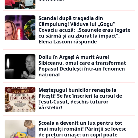
Scandal după tragedia din
Câmpulung! Văduva lui „Gogu”
Covaciu acuză: „Scaunele erau legate
cu sârmă și au zburat la impact”.
Elena Lasconi răspunde
Doliu în Argeș! A murit Aurel
Sibiceanu, omul care a transformat
Popasul Dedulești într-un fenomen
național
Meșteșugul bunicilor renaște la
Pitești! Se fac înscrieri la cursul de
Țesut-Cusut, deschis tuturor
vârstelor!
Școala a devenit un lux pentru tot
mai mulți români! Părinții se lovesc
de prețuri uriașe: un copil poate