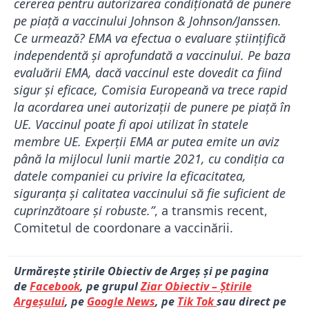
cererea pentru autorizarea condiţionată de punere
pe piaţă a vaccinului Johnson & Johnson/Janssen.
Ce urmează? EMA va efectua o evaluare ştiinţifică
independentă şi aprofundată a vaccinului. Pe baza
evaluării EMA, dacă vaccinul este dovedit ca fiind
sigur şi eficace, Comisia Europeană va trece rapid
la acordarea unei autorizaţii de punere pe piaţă în
UE. Vaccinul poate fi apoi utilizat în statele
membre UE. Experţii EMA ar putea emite un aviz
până la mijlocul lunii martie 2021, cu condiţia ca
datele companiei cu privire la eficacitatea,
siguranţa şi calitatea vaccinului să fie suficient de
cuprinzătoare şi robuste.”
, a transmis recent,
Comitetul de coordonare a vaccinării.
Urmărește știrile Obiectiv de Argeș și pe pagina
de
Facebook
, pe grupul
Ziar Obiectiv – Știrile
Argeșului
, pe
Google News
, pe
Tik Tok
sau direct pe