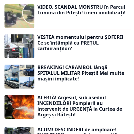
VIDEO. SCANDAL MONSTRU în Parcul
Lumina din Pitești! tineri imobilizați!
VESTEA momentului pentru ȘOFERI!
Ce se întâmplă cu PREȚUL
carburanților?
BREAKING! CARAMBOL lângă
SPITALUL MILITAR Pitești! Mai multe
mașini implicate!
ALERTĂ! Argeșul, sub asediul
INCENDIILOR! Pompierii au
intervenit de URGENȚĂ la Curtea de
Argeș și Rătești!
ACUM! DESCINDERI de amploare!