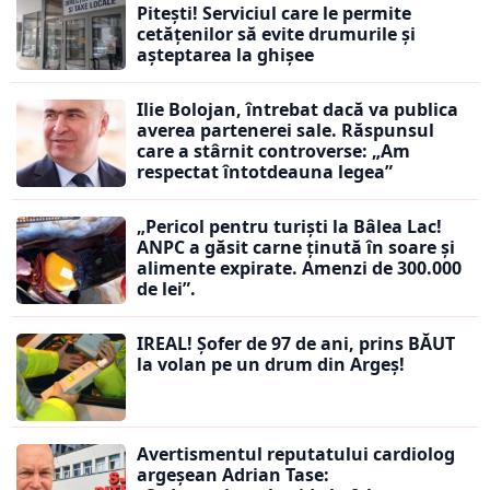
Pitești! Serviciul care le permite
cetățenilor să evite drumurile și
așteptarea la ghișee
Ilie Bolojan, întrebat dacă va publica
averea partenerei sale. Răspunsul
care a stârnit controverse: „Am
respectat întotdeauna legea”
„Pericol pentru turiști la Bâlea Lac!
ANPC a găsit carne ținută în soare și
alimente expirate. Amenzi de 300.000
de lei”.
IREAL! Șofer de 97 de ani, prins BĂUT
la volan pe un drum din Argeș!
Avertismentul reputatului cardiolog
argeșean Adrian Tase: