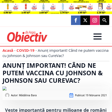
Searc
for:
Acasă
-
COVID-19
-
Anunț important! Când ne putem vaccina
cu Johnson & Johnson sau CureVac?
ANUNȚ IMPORTANT! CÂND NE
PUTEM VACCINA CU JOHNSON &
JOHNSON SAU CUREVAC?
Autor: 
Mădălina Bara
Publicat
19 februarie 2021
Veste importantă pentru milioane de români