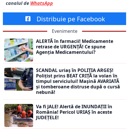
canalul de
WhatsApp
Distribuie pe Facebook
Evenimente
ALERTĂ în farmacii! Medicamente
retrase de URGENȚĂ! Ce spune
Agenția Medicamentului?
SCANDAL uriaș în POLIȚIA ARGEȘ!
Polițist prins BEAT CRIȚĂ la volan în
timpul serviciului! Mașină AVARIATĂ
și tomberoane distruse după o cursă
nebună!
Va fi JALE! Alertă de INUNDAȚII în
România! Pericol URIAȘ în aceste
JUDEȚELE!