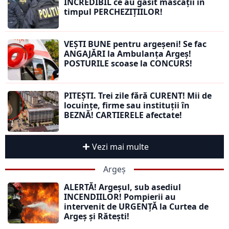
INCREDIBIL ce au găsit mascații în
timpul PERCHEZIȚIILOR!
VEȘTI BUNE pentru argeșeni! Se fac
ANGAJĂRI la Ambulanța Argeș!
POSTURILE scoase la CONCURS!
PITEȘTI. Trei zile fără CURENT! Mii de
locuințe, firme sau instituții în
BEZNĂ! CARTIERELE afectate!
Vezi mai multe
Argeș
ALERTĂ! Argeșul, sub asediul
INCENDIILOR! Pompierii au
intervenit de URGENȚĂ la Curtea de
Argeș și Rătești!