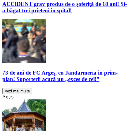
ACCIDENT grav produs de o șoferiță de 18 ani! Și-
a băgat trei prieteni în spital!
73 de ani de FC Argeș, cu Jandarmeria în prim-
plan! Suporterii acuză un „exces de zel!”
Vezi mai multe
Argeș