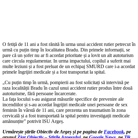
O fetiță de 11 ani a fost rănită în urma unui accident rutier petrecut în
urmă cu puțin timp în localitatea Bradu. Din primele informații, se
pare că un șofer nu ar fi acordat prioritate și a lovit un alt autoturism
care circula regulamentar. In urma impactului, copilul a suferit mai
multe leziuni și a fost preluat de un echipaj SMURD care i-a acordat
primele îngrijiri medicale și a fost transportat la spital.
„Cu puțin timp în urmă, pompierii au fost solicitați să intervină pe
raza localității Bradu în cazul unui accident rutier produs între două
autoturisme, fără persoane încarcerate.
La fața locului s-au asigurat măsurile specifice de prevenire ale
incendiilor și s-au acordat îngrijiri medicale unei persoane de sex
feminin în vârstă de 11 ani, care prezenta un traumatism în zona
cervicală și a fost transportată la spital pentru investigații medicale
amănunțite” potrivit ISU Argeș.
Urmărește știrile Obiectiv de Argeș și pe pagina de
Facebook
, pe
grupul
Ziar Obiectiv – Știrile Argeșului
, pe
Google News
, pe
Tik