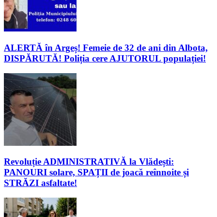
ALERTĂ în Argeș! Femeie de 32 de ani din Albota,
DISPĂRUTĂ! Poliția cere AJUTORUL populației!
Revoluție ADMINISTRATIVĂ la Vlădești:
PANOURI solare, SPAȚII de joacă reînnoite și
STRĂZI asfaltate!