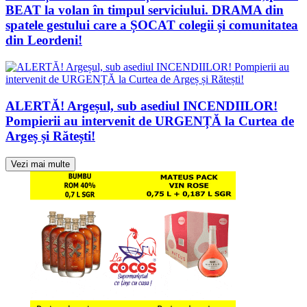
BEAT la volan în timpul serviciului. DRAMA din
spatele gestului care a ȘOCAT colegii și comunitatea
din Leordeni!
ALERTĂ! Argeșul, sub asediul INCENDIILOR!
Pompierii au intervenit de URGENȚĂ la Curtea de
Argeș și Rătești!
Vezi mai multe