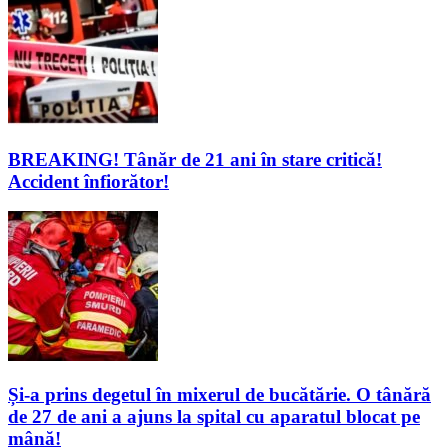
BREAKING! Tânăr de 21 ani în stare critică!
Accident înfiorător!
Și-a prins degetul în mixerul de bucătărie. O tânără
de 27 de ani a ajuns la spital cu aparatul blocat pe
mână!