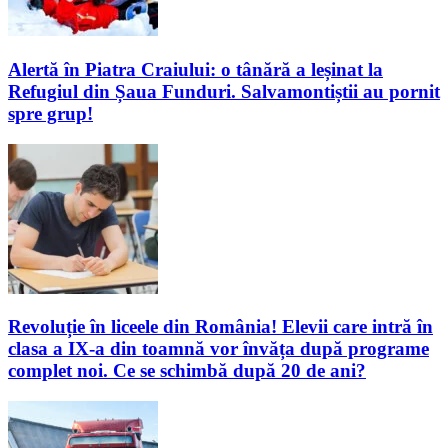
Alertă în Piatra Craiului: o tânără a leșinat la
Refugiul din Șaua Funduri. Salvamontiștii au pornit
spre grup!
Revoluție în liceele din România! Elevii care intră în
clasa a IX-a din toamnă vor învăța după programe
complet noi. Ce se schimbă după 20 de ani?