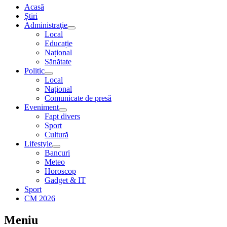
Acasă
Știri
Administraţie
Local
Educație
Național
Sănătate
Politic
Local
Național
Comunicate de presă
Eveniment
Fapt divers
Sport
Cultură
Lifestyle
Bancuri
Meteo
Horoscop
Gadget & IT
Sport
CM 2026
Meniu