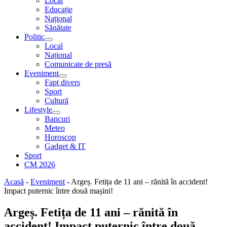
Local
Educație
Național
Sănătate
Politic
Local
Național
Comunicate de presă
Eveniment
Fapt divers
Sport
Cultură
Lifestyle
Bancuri
Meteo
Horoscop
Gadget & IT
Sport
CM 2026
Acasă
-
Eveniment
-
Argeș. Fetița de 11 ani – rănită în accident!
Impact puternic între două mașini!
Argeș. Fetița de 11 ani – rănită în
accident! Impact puternic între două