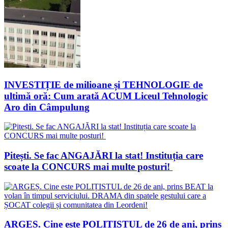
INVESTIȚIE de milioane și TEHNOLOGIE de
ultimă oră: Cum arată ACUM Liceul Tehnologic
Aro din Câmpulung
Pitești. Se fac ANGAJĂRI la stat! Instituția care
scoate la CONCURS mai multe posturi!
ARGEȘ. Cine este POLIȚISTUL de 26 de ani, prins