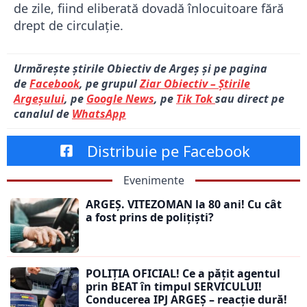
de zile, fiind eliberată dovadă înlocuitoare fără
drept de circulație.
Urmărește știrile Obiectiv de Argeș și pe pagina
de
Facebook
, pe grupul
Ziar Obiectiv – Știrile
Argeșului
, pe
Google News
, pe
Tik Tok
sau direct pe
canalul de
WhatsApp
Distribuie pe Facebook
Evenimente
ARGEȘ. VITEZOMAN la 80 ani! Cu cât
a fost prins de polițiști?
POLIȚIA OFICIAL! Ce a pățit agentul
prin BEAT în timpul SERVICULUI!
Conducerea IPJ ARGEȘ – reacție dură!