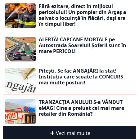
Fără ezitare, direct în mijlocul
pericolului! Un pompier din Argeș a
salvat o locuință în flăcări, deși era
în timpul liber!
ALERTĂ! CAPCANE MORTALE pe
Autostrada Soarelui! Șoferii sunt în
mare PERICOL!
Pitești. Se fac ANGAJĂRI la stat!
Instituția care scoate la CONCURS
mai multe posturi!
TRANZACȚIA ANULUI! S-a VÂNDUT
eMAG! Cine a preluat cel mai mare
retailer din România?
Vezi mai multe