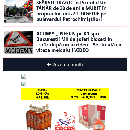
SFÂRȘIT TRAGIC în Prundu! Un
TÂNĂR de 38 de ani a MURIT în
propria locuință! TRAGEDIE pe
bulevardul Petrochimiștilor!
ACUM!!! „INFERN pe A1 spre
București! Mii de șoferi blocați în
trafic după un accident. Se circulă cu
viteza melcului! VIDEO
Vezi mai multe