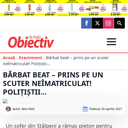
Searc
for:
Acasă
-
Eveniment
-
Bărbat beat – prins pe un scuter
neîmatriculat! Polițiștii…
BĂRBAT BEAT – PRINS PE UN
SCUTER NEÎMATRICULAT!
POLIȚIȘTII…
Autor: 
Alex Vlad
Publicat
26 aprilie 2021
Un șofer din Stâlpeni a rămas pieton pentru