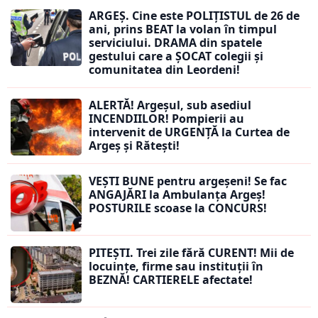
ARGEȘ. Cine este POLIȚISTUL de 26 de
ani, prins BEAT la volan în timpul
serviciului. DRAMA din spatele
gestului care a ȘOCAT colegii și
comunitatea din Leordeni!
ALERTĂ! Argeșul, sub asediul
INCENDIILOR! Pompierii au
intervenit de URGENȚĂ la Curtea de
Argeș și Rătești!
VEȘTI BUNE pentru argeșeni! Se fac
ANGAJĂRI la Ambulanța Argeș!
POSTURILE scoase la CONCURS!
PITEȘTI. Trei zile fără CURENT! Mii de
locuințe, firme sau instituții în
BEZNĂ! CARTIERELE afectate!