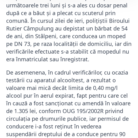
următoarele trei luni și s-a ales cu dosar penal
după ce a băut și a plecat cu scuterul prin
comună. În cursul zilei de ieri, poliţiştii Biroului
Rutier Câmpulung au depistat un bărbat de 54
de ani, din Stâlpeni, care conducea un moped
pe DN 73, pe raza localității de domiciliu, iar din
verificările efectuate s-a stabilit că mopedul nu
era înmatriculat sau înregistrat.
De asemenena, în cadrul verificărilor, cu ocazia
testării cu aparatul alcooltest, a rezultat o
valoare mai mică decât limita de 0,40 mg/l
alcool pur în aerul expirat, fapt pentru care cel
în cauză a fost sancționat cu amendă în valoare
de 1.305 lei, conform OUG 195/2002R privind
circulația pe drumurile publice, iar permisul de
conducere i-a fost reținut în vederea
suspendării dreptului de a conduce pentru 90