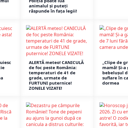
imul
Poliția poate lua
animalul și puteți
răspunde în fața legii!
cuiesc
ALERTĂ meteo! CANICULĂ
„Clipe de g
tie
de foc peste România:
mamă! Și-a 
temperaturi de 41 de
bebelușul de
ea
grade, urmate de
suflare în 
FURTUNI puternice!
dormea
ZONELE VIZATE!