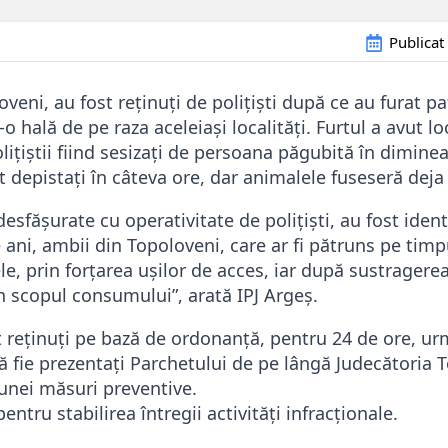
Publicat
oveni, au fost reținuți de polițiști după ce au furat pa
-o hală de pe raza aceleiași localități. Furtul a avut l
lițiștii fiind sesizați de persoana păgubită în diminea
t depistați în câteva ore, dar animalele fuseseră deja 
esfășurate cu operativitate de polițiști, au fost identi
e ani, ambii din Topoloveni, care ar fi pătruns pe timp
e, prin forțarea ușilor de acces, iar după sustragerea
 în scopul consumului”, arată IPJ Argeș.
st reținuți pe bază de ordonanță, pentru 24 de ore, u
 să fie prezentați Parchetului de pe lângă Judecătoria 
unei măsuri preventive.
entru stabilirea întregii activități infracționale.