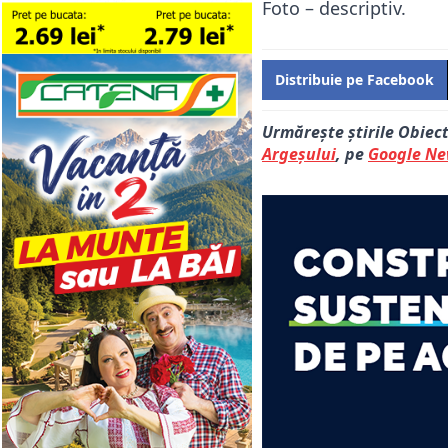
Foto – descriptiv.
Distribuie pe Facebook
Urmărește știrile Obiec
Argeșului
, pe
Google N