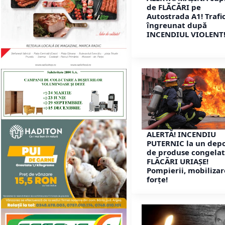
de FLĂCĂRI pe
Autostrada A1! Trafi
îngreunat după
INCENDIUL VIOLENT
ALERTĂ! INCENDIU
PUTERNIC la un depo
de produse congelat
FLĂCĂRI URIAȘE!
Pompierii, mobilizar
forțe!