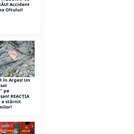
RÂU! Accident
ea Oltului!
 în Argeș! Un
ăsat
” pe
șan! REACȚIA
a stârnit
ilor!