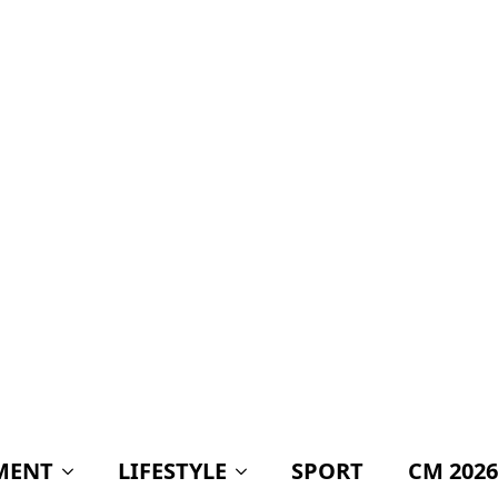
MENT
LIFESTYLE
SPORT
CM 2026
ați așteaptă verdicul
CEII DIN
Știri politică
BOMBĂ lansată de
Victor Ciutacu! Mesaj
devastator după