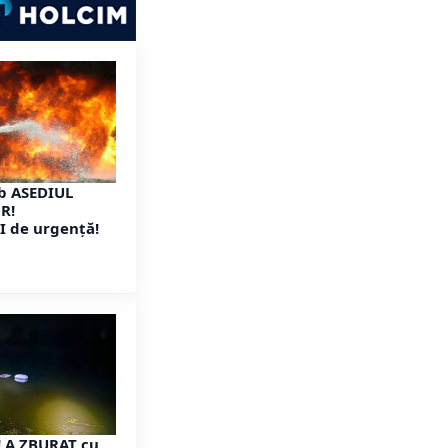
b ASEDIUL
R!
I de urgență!
! A ZBURAT cu