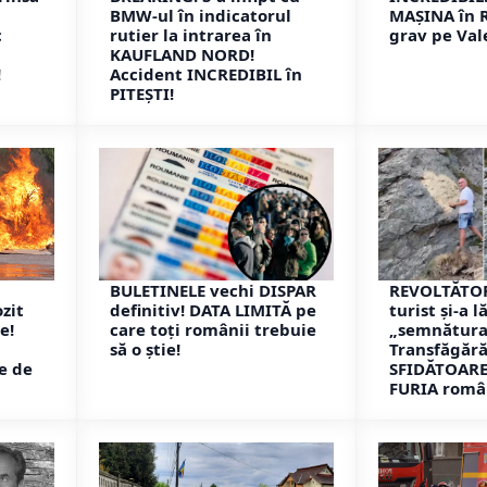
BMW-ul în indicatorul
MAȘINA în 
c
rutier la intrarea în
grav pe Val
KAUFLAND NORD!
!
Accident INCREDIBIL în
PITEȘTI!
BULETINELE vechi DISPAR
REVOLTĂTOR
zit
definitiv! DATA LIMITĂ pe
turist și-a l
e!
care toți românii trebuie
„semnătura
să o știe!
Transfăgără
e de
SFIDĂTOARE 
FURIA român