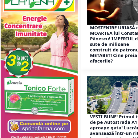
MOȘTENIRE URIAȘĂ 
MOARTEA lui Consta
Pănescu! IMPERIUL 
sute de milioane
construit de patron
METABET! Cine preia
afacerile?
VEȘTI BUNE! Primul 
de pe Autostrada A1
aproape gata! Lucrăr
avansează într-un r