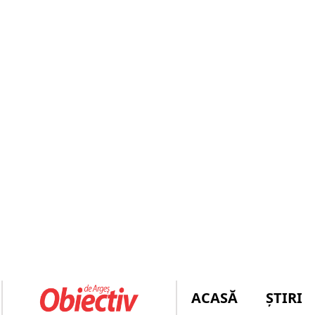
ACASĂ
ȘTIRI
AZI! I se decide SOARTA lui CĂL
ULTIMĂ
judecătorilor!
ORĂ
BĂRBAȚI RE
COTEȚ, LA 