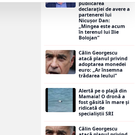
publicarea
declarației de avere a
partenerei lui
Nicușor Dan:
„Mingea este acum
în terenul lui Ilie
Bolojan”
Călin Georgescu
atacă planul privind
adoptarea monedei
euro: „Ar însemna
trădarea leului”
Alertă pe o plajă din
Mamaia! O dronă a
fost găsită în mare și
ridicată de
specialiștii SRI
Călin Georgescu
atacă planul privind