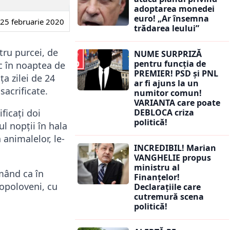
adoptarea monedei
euro! „Ar însemna
25 februarie 2020
trădarea leului”
tru purcei, de
NUME SURPRIZĂ
pentru funcția de
oc în noaptea de
PREMIER! PSD și PNL
ța zilei de 24
ar fi ajuns la un
sacrificate.
numitor comun!
VARIANTA care poate
DEBLOCA criza
ficați doi
politică!
ul nopții în hala
 animalelor, le-
INCREDIBIL! Marian
VANGHELIE propus
ministru al
rmând ca în
Finanțelor!
Topoloveni, cu
Declarațiile care
cutremură scena
politică!