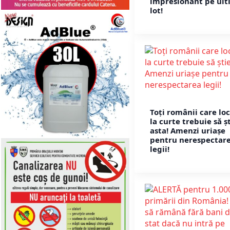
impresionant pe ult
lot!
Toți românii care lo
la curte trebuie să ș
asta! Amenzi uriașe
pentru nerespectar
legii!