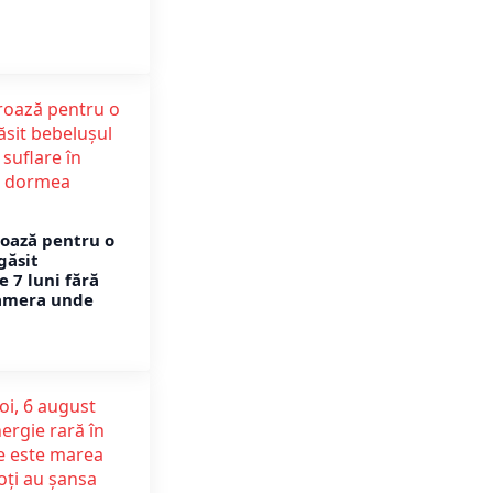
roază pentru o
găsit
 7 luni fără
camera unde