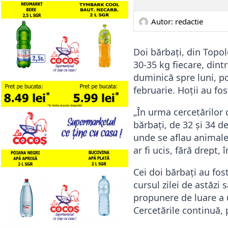
Autor: 
redactie
Doi bărbați, din Topol
30-35 kg fiecare, dintr
duminică spre luni, po
februarie. Hoții au fos
„În urma cercetărilor d
bărbați, de 32 și 34 d
unde se aflau animalel
ar fi ucis, fără drept,
Cei doi bărbați au fo
cursul zilei de astăzi
propunere de luare a 
Cercetările continuă, p