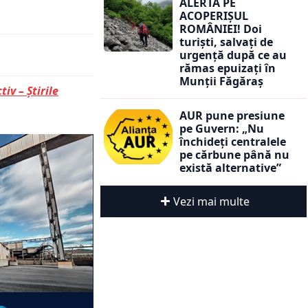
ALERTĂ PE
ACOPERIȘUL
ROMÂNIEI! Doi
turiști, salvați de
urgență după ce au
rămas epuizați în
Munții Făgăraș
tiv – Știrile
AUR pune presiune
pe Guvern: „Nu
închideți centralele
pe cărbune până nu
există alternative”
Vezi mai multe