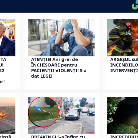
RTA
ATENȚIE! Ani grei de
ARGEȘUL su
U!
ÎNCHISOARE pentru
INCENDIILO
 22
PACIENȚII VIOLENȚI! S-a
INTERVENȚI
dat LEGE!
or!
rinsă
BREAKING! S-a înfipt cu
INCREDIBIL