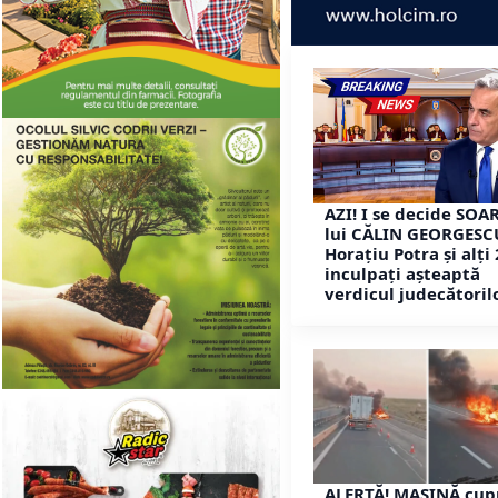
AZI! I se decide SOA
lui CĂLIN GEORGESC
Horațiu Potra și alți
inculpați așteaptă
verdicul judecătoril
ALERTĂ! MAȘINĂ cup