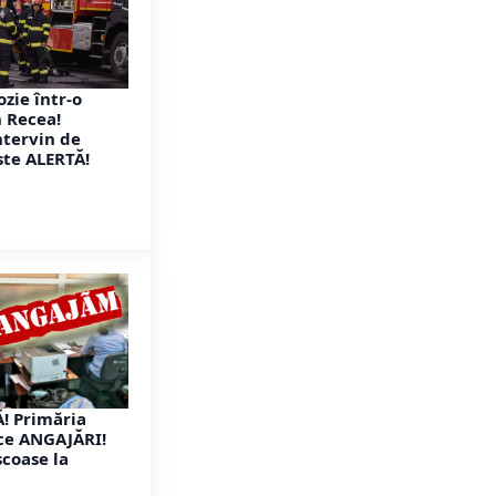
zie într-o
n Recea!
ntervin de
te ALERTĂ!
! Primăria
ace ANGAJĂRI!
coase la