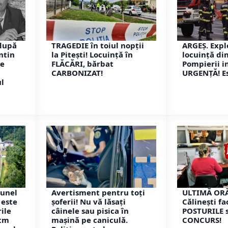
după
TRAGEDIE în toiul nopții
ARGEȘ. Explo
ntin
la Pitești! Locuință în
locuință di
de
FLĂCĂRI, bărbat
Pompierii i
CARBONIZAT!
URGENȚĂ! Es
ul
tunel
Avertisment pentru toți
ULTIMĂ ORĂ
 este
șoferii! Nu vă lăsați
Călinești f
ile
câinele sau pisica în
POSTURILE s
itm
mașină pe caniculă.
CONCURS!