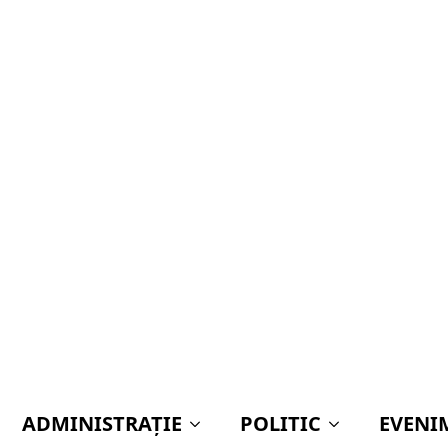
ADMINISTRAŢIE
POLITIC
EVENI
IN GEORGESCU! Horațiu Potra și alți 22 inculp
ȚINUȚI DUPĂ CE AU FURAT PUR
TOPOLOVENI