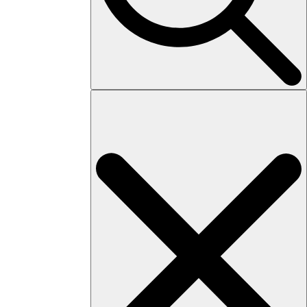
Search
for: