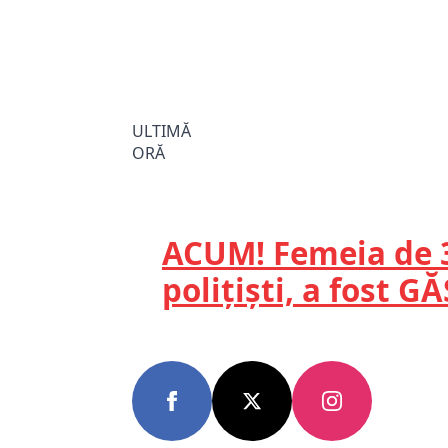
ULTIMĂ
ORĂ
ACUM! Femeia de 3
polițiști, a fost GĂ