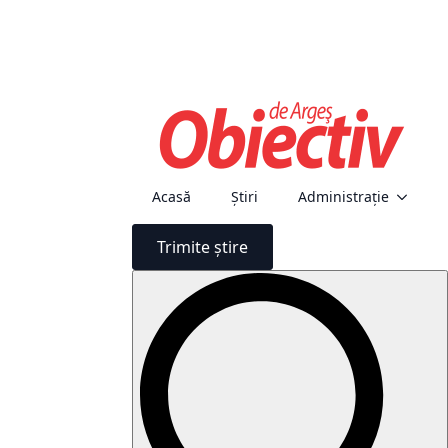
Acasă
Știri
Administraţie
Trimite știre