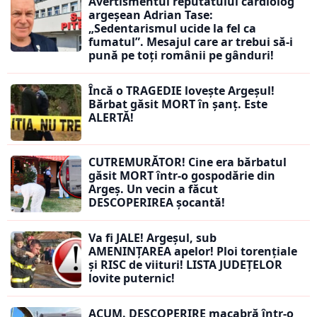
Avertismentul reputatului cardiolog
argeșean Adrian Tase:
„Sedentarismul ucide la fel ca
fumatul”. Mesajul care ar trebui să-i
pună pe toți românii pe gânduri!
Încă o TRAGEDIE lovește Argeșul!
Bărbat găsit MORT în șanț. Este
ALERTĂ!
CUTREMURĂTOR! Cine era bărbatul
găsit MORT într-o gospodărie din
Argeș. Un vecin a făcut
DESCOPERIREA șocantă!
Va fi JALE! Argeșul, sub
AMENINȚAREA apelor! Ploi torențiale
și RISC de viituri! LISTA JUDEȚELOR
lovite puternic!
ACUM. DESCOPERIRE macabră într-o