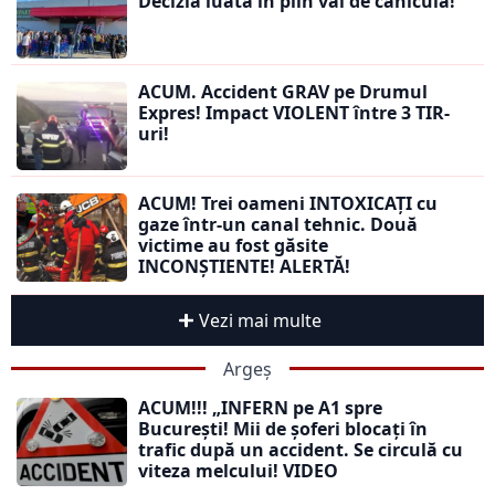
Decizia luată în plin val de caniculă!
ACUM. Accident GRAV pe Drumul
Expres! Impact VIOLENT între 3 TIR-
uri!
ACUM! Trei oameni INTOXICAȚI cu
gaze într-un canal tehnic. Două
victime au fost găsite
INCONȘTIENTE! ALERTĂ!
Vezi mai multe
Argeș
ACUM!!! „INFERN pe A1 spre
București! Mii de șoferi blocați în
trafic după un accident. Se circulă cu
viteza melcului! VIDEO