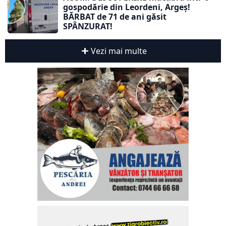
gospodărie din Leordeni, Argeș!
BĂRBAT de 71 de ani găsit
SPÂNZURAT!
Vezi mai multe