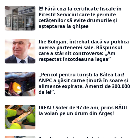
🚨 Fără cozi la certificate fiscale în
Pitești! Serviciul care le permite
cetățenilor să evite drumurile și
așteptarea la ghișee
Ilie Bolojan, întrebat dacă va publica
averea partenerei sale. Răspunsul
care a stârnit controverse: „Am
respectat întotdeauna legea”
„Pericol pentru turiști la Bâlea Lac!
ANPC a găsit carne ținută în soare și
alimente expirate. Amenzi de 300.000
de lei”.
IREAL! Șofer de 97 de ani, prins BĂUT
la volan pe un drum din Argeș!