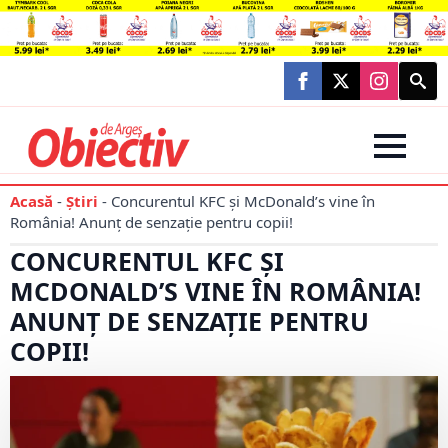
Searc
for:
Acasă
-
Știri
-
Concurentul KFC şi McDonald’s vine în
România! Anunț de senzație pentru copii!
CONCURENTUL KFC ŞI
MCDONALD’S VINE ÎN ROMÂNIA!
ANUNȚ DE SENZAȚIE PENTRU
COPII!