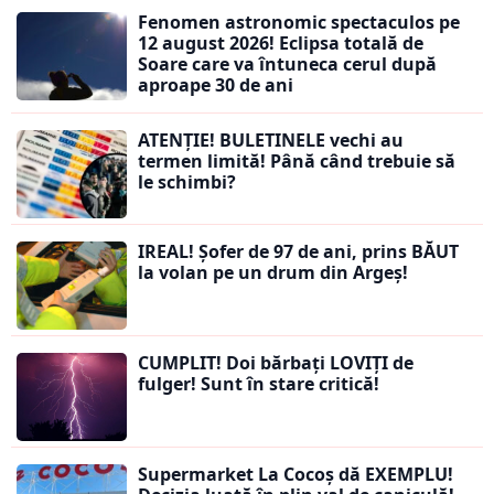
Fenomen astronomic spectaculos pe
12 august 2026! Eclipsa totală de
Soare care va întuneca cerul după
aproape 30 de ani
ATENȚIE! BULETINELE vechi au
termen limită! Până când trebuie să
le schimbi?
IREAL! Șofer de 97 de ani, prins BĂUT
la volan pe un drum din Argeș!
CUMPLIT! Doi bărbați LOVIȚI de
fulger! Sunt în stare critică!
Supermarket La Cocoș dă EXEMPLU!