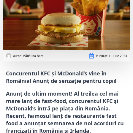
Autor: 
Mădălina Bara
Publicat
11 iulie 2024
Concurentul KFC şi McDonald’s vine în
România! Anunț de senzație pentru copii!
Anunț de ultim moment! Al treilea cel mai
mare lanț de fast-food, concurentul KFC şi
McDonald’s intră pe piața din România.
Recent, faimosul lanț de restaurante fast
food a anunțat semnarea de noi acorduri cu
francizați în România și Irlanda.