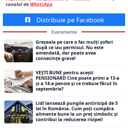
canalul de
WhatsApp
Distribuie pe Facebook
Evenimente
Greșeala pe care o fac mulți șoferi
după ce iau permisul. Nu este
amendată, dar poate avea
consecințe grave!
VEȘTI BUNE pentru acești
PENSIONARI! Cine poate primi a 13-a
și a 14-a pensie și ce trebuie făcut în
septembrie?
Lidl lansează pungile antirisipă de 5
lei în România. Cum poți cumpăra
alimente bune la un preț simbolic și
contribui la reducerea risipei!