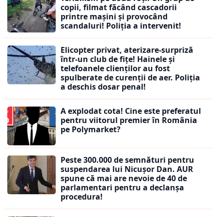
copii, filmat făcând cascadorii
printre mașini și provocând
scandaluri! Poliția a intervenit!
Elicopter privat, aterizare-surpriză
într-un club de fițe! Hainele și
telefoanele clienților au fost
spulberate de curenții de aer. Poliția
a deschis dosar penal!
A explodat cota! Cine este preferatul
pentru viitorul premier în România
pe Polymarket?
Peste 300.000 de semnături pentru
suspendarea lui Nicușor Dan. AUR
spune că mai are nevoie de 40 de
parlamentari pentru a declanșa
procedura!