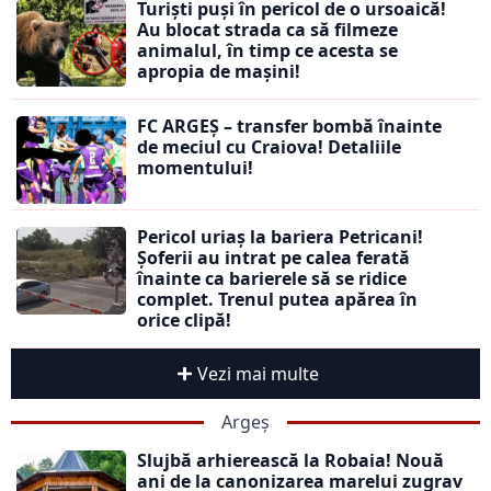
Turiști puși în pericol de o ursoaică!
Au blocat strada ca să filmeze
animalul, în timp ce acesta se
apropia de mașini!
FC ARGEȘ – transfer bombă înainte
de meciul cu Craiova! Detaliile
momentului!
Pericol uriaș la bariera Petricani!
Șoferii au intrat pe calea ferată
înainte ca barierele să se ridice
complet. Trenul putea apărea în
orice clipă!
Vezi mai multe
Argeș
Slujbă arhierească la Robaia! Nouă
ani de la canonizarea marelui zugrav