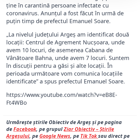
ține în carantină persoane infectate cu
coronavirus. Anunțul a fost făcut în urmă de
puțin timp de prefectul Emanuel Soare.
„La nivelul județului Argeș am identificat două
locații: Centrul de Agrement Nucșoara, unde
avem 10 locuri, de asemenea Cabana de
Vânătoare Bahna, unde avem 7 locuri. Suntem
în discuții pentru a găsi și alte locații. În
perioada următoare vom comunica locațiile
identificate” a spus prefectul Emanuel Soare.
https://www.youtube.com/watch?v=eB8E-
Ft4WBo
Urmărește știrile Obiectiv de Argeș și pe pagina
de
Facebook
, pe grupul
Ziar Obiectiv – Știrile
Argeșului
, pe
Google News
, pe
Tik Tok
sau direct pe