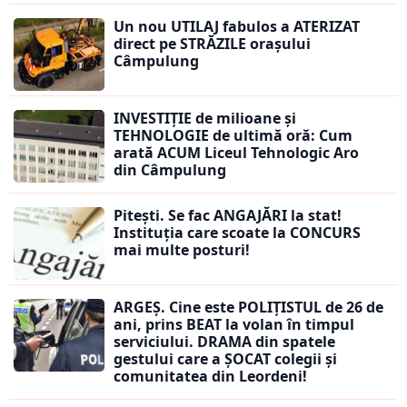
Un nou UTILAJ fabulos a ATERIZAT
direct pe STRĂZILE orașului
Câmpulung
INVESTIȚIE de milioane și
TEHNOLOGIE de ultimă oră: Cum
arată ACUM Liceul Tehnologic Aro
din Câmpulung
Pitești. Se fac ANGAJĂRI la stat!
Instituția care scoate la CONCURS
mai multe posturi!
ARGEȘ. Cine este POLIȚISTUL de 26 de
ani, prins BEAT la volan în timpul
serviciului. DRAMA din spatele
gestului care a ȘOCAT colegii și
comunitatea din Leordeni!