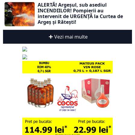
ALERTĂ! Argeșul, sub asediul
INCENDIILOR! Pompierii au
intervenit de URGENȚĂ la Curtea de
Argeș și Rătești!
Vezi mai multe