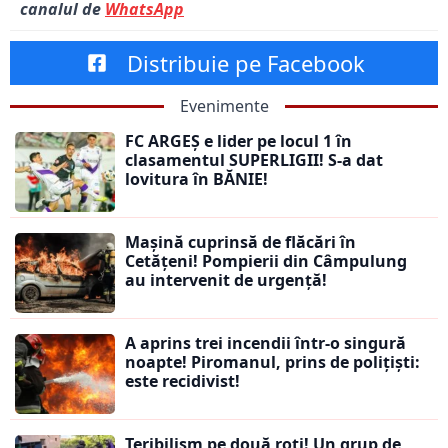
canalul de
WhatsApp
Distribuie pe Facebook
Evenimente
FC ARGEȘ e lider pe locul 1 în
clasamentul SUPERLIGII! S-a dat
lovitura în BĂNIE!
Mașină cuprinsă de flăcări în
Cetățeni! Pompierii din Câmpulung
au intervenit de urgență!
A aprins trei incendii într-o singură
noapte! Piromanul, prins de polițiști:
este recidivist!
Teribilism pe două roți! Un grup de