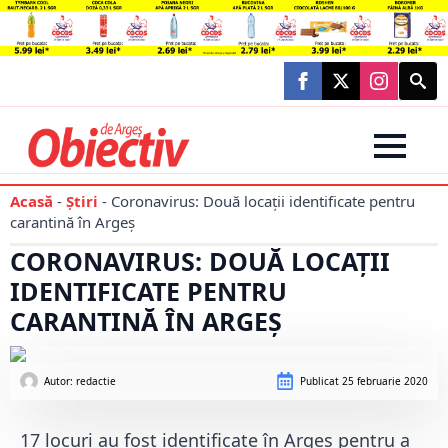
Searc
for:
Acasă
-
Știri
-
Coronavirus: Două locații identificate pentru
carantină în Argeș
CORONAVIRUS: DOUĂ LOCAȚII
IDENTIFICATE PENTRU
CARANTINĂ ÎN ARGEȘ
Autor: 
redactie
Publicat
25 februarie 2020
17 locuri au fost identificate în Argeș pentru a