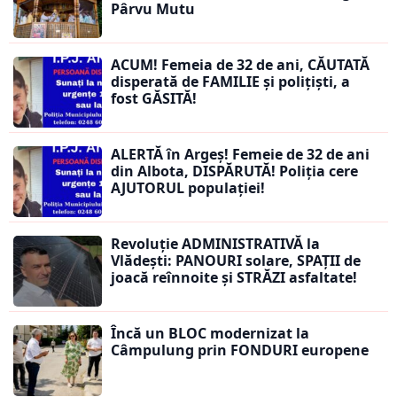
Pârvu Mutu
ACUM! Femeia de 32 de ani, CĂUTATĂ
disperată de FAMILIE și polițiști, a
fost GĂSITĂ!
ALERTĂ în Argeș! Femeie de 32 de ani
din Albota, DISPĂRUTĂ! Poliția cere
AJUTORUL populației!
Revoluție ADMINISTRATIVĂ la
Vlădești: PANOURI solare, SPAȚII de
joacă reînnoite și STRĂZI asfaltate!
Încă un BLOC modernizat la
Câmpulung prin FONDURI europene