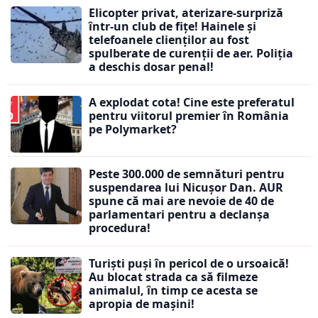
Elicopter privat, aterizare-surpriză
într-un club de fițe! Hainele și
telefoanele clienților au fost
spulberate de curenții de aer. Poliția
a deschis dosar penal!
A explodat cota! Cine este preferatul
pentru viitorul premier în România
pe Polymarket?
Peste 300.000 de semnături pentru
suspendarea lui Nicușor Dan. AUR
spune că mai are nevoie de 40 de
parlamentari pentru a declanșa
procedura!
Turiști puși în pericol de o ursoaică!
Au blocat strada ca să filmeze
animalul, în timp ce acesta se
apropia de mașini!