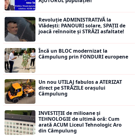
AJUTORUL populației!
Revoluție ADMINISTRATIVĂ la
Vlădești: PANOURI solare, SPAȚII de
joacă reînnoite și STRĂZI asfaltate!
Încă un BLOC modernizat la
Câmpulung prin FONDURI europene
Un nou UTILAJ fabulos a ATERIZAT
direct pe STRĂZILE orașului
Câmpulung
INVESTIȚIE de milioane și
TEHNOLOGIE de ultimă oră: Cum
arată ACUM Liceul Tehnologic Aro
din Câmpulung