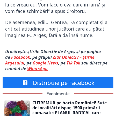
la ce vreau eu. Vom face o evaluare în iarnă și
vom face schimbări” a spus Croitoru.
De asemenea, edilul Gentea, l-a completat și a
criticat atitudinea unor jucători care au pătat
imaginea FC Argeș, fără a da însă nume.
Urmărește știrile Obiectiv de Argeș și pe pagina
de
Facebook
, pe grupul
Ziar Obiectiv – Știrile
Argeșului
, pe
Google News
, pe
Tik Tok
sau direct pe
canalul de
WhatsApp
Distribuie pe Facebook
Evenimente
CUTREMUR pe harta României! Sute
de localități dispar, 1500 primării
comasate: PLANUL RADICAL care