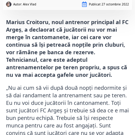
Autor: 
Alex Vlad
Publicat
27 octombrie 2022
Marius Croitoru, noul antrenor principal al FC
Argeș, a declaorat că jucătorii nu vor mai
merge în cantomanete, iar cei care vor
continua să își petreacă nopțile prin cluburi,
vor rămâne pe banca de rezerve.
Tehnicianul, care este adeptul
antrenamentelor pe teren propriu, a spus că
nu va mai accepta gafele unor jucători.
„Nu ai cum să vii după două nopți nedormite și
să dai randament la antrenament sau pe teren.
Eu nu voi duce jucătorii în cantonament. Toți
sunt jucători FC Argeș și trebuie să dea ce e mai
bun pentru echipă. Trebuie să își respecte
munca pentru care au fost angajați. Sunt
convins că sunt jucători care nu se vor adapta