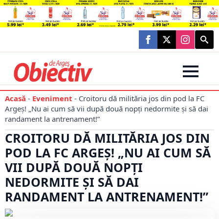
Searc
for:
Acasă
-
Eveniment
-
Croitoru dă milităria jos din pod la FC
Argeș! „Nu ai cum să vii după două nopți nedormite și să dai
randament la antrenament!”
CROITORU DĂ MILITĂRIA JOS DIN
POD LA FC ARGEȘ! „NU AI CUM SĂ
VII DUPĂ DOUĂ NOPȚI
NEDORMITE ȘI SĂ DAI
RANDAMENT LA ANTRENAMENT!”