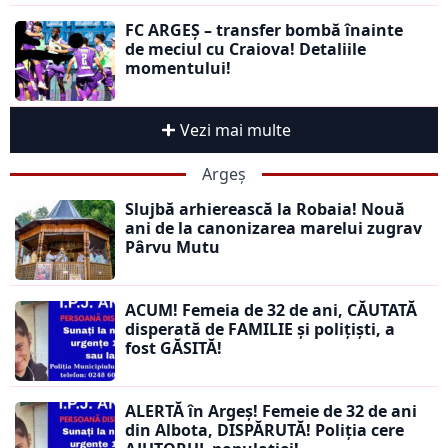
FC ARGEȘ – transfer bombă înainte
de meciul cu Craiova! Detaliile
momentului!
Vezi mai multe
Argeș
Slujbă arhierească la Robaia! Nouă
ani de la canonizarea marelui zugrav
Pârvu Mutu
ACUM! Femeia de 32 de ani, CĂUTATĂ
disperată de FAMILIE și polițiști, a
fost GĂSITĂ!
ALERTĂ în Argeș! Femeie de 32 de ani
din Albota, DISPĂRUTĂ! Poliția cere