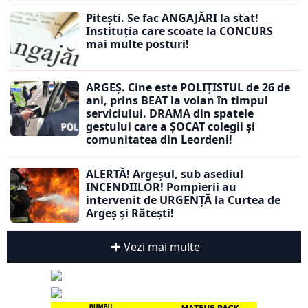
Pitești. Se fac ANGAJĂRI la stat!
Instituția care scoate la CONCURS
mai multe posturi!
ARGEȘ. Cine este POLIȚISTUL de 26 de
ani, prins BEAT la volan în timpul
serviciului. DRAMA din spatele
gestului care a ȘOCAT colegii și
comunitatea din Leordeni!
ALERTĂ! Argeșul, sub asediul
INCENDIILOR! Pompierii au
intervenit de URGENȚĂ la Curtea de
Argeș și Rătești!
Vezi mai multe