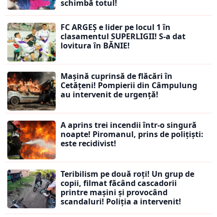
schimbă totul!
FC ARGEȘ e lider pe locul 1 în
clasamentul SUPERLIGII! S-a dat
lovitura în BĂNIE!
Mașină cuprinsă de flăcări în
Cetățeni! Pompierii din Câmpulung
au intervenit de urgență!
A aprins trei incendii într-o singură
noapte! Piromanul, prins de polițiști:
este recidivist!
Teribilism pe două roți! Un grup de
copii, filmat făcând cascadorii
printre mașini și provocând
scandaluri! Poliția a intervenit!