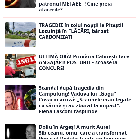
patronul METABET! Cine preia
afacerile?
TRAGEDIE în toiul nopții la Pitești!
Locuință în FLĂCĂRI, bărbat
CARBONIZAT!
ULTIMĂ ORĂ! Primăria Călinești face
ANGAJĂRI! POSTURILE scoase la
CONCURS!
Scandal după tragedia din
Câmpulung! Văduva lui „Gogu”
Covaciu acuză: „Scaunele erau legate
cu sârmă și au zburat la impact”.
Elena Lasconi răspunde
Doliu în Argeș! A murit Aurel
Sibiceanu, omul care a transformat
Popasul Dedulești într-un fenomen