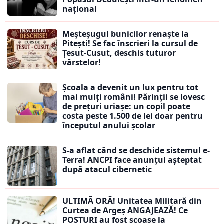
național
Meșteșugul bunicilor renaște la
Pitești! Se fac înscrieri la cursul de
Țesut-Cusut, deschis tuturor
vârstelor!
Școala a devenit un lux pentru tot
mai mulți români! Părinții se lovesc
de prețuri uriașe: un copil poate
costa peste 1.500 de lei doar pentru
începutul anului școlar
S-a aflat când se deschide sistemul e-
Terra! ANCPI face anunțul așteptat
după atacul cibernetic
ULTIMĂ ORĂ! Unitatea Militară din
Curtea de Argeș ANGAJEAZĂ! Ce
POSTURI au fost scoase la