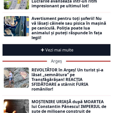
Lucrările avansează într-un ritm
impresionant pe ultimul lot!
Avertisment pentru toți șoferii! Nu
vă lăsați câinele sau pisica în mașină
pe caniculă. Poliția poate lua
animalul și puteți răspunde în fața
legii!
Vezi mai multe
Argeș
REVOLTĂTOR în Argeș! Un turist și-a
lăsat „semnătura” pe
Transfăgărășan! REACȚIA
SFIDĂTOARE a stârnit FURIA
românilor!
MOȘTENIRE URIAȘĂ după MOARTEA
lui Constantin Pănescu! IMPERIUL de
sute de milioane construit de