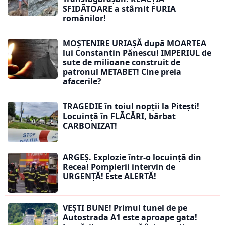
SFIDĂTOARE a stârnit FURIA
românilor!
MOȘTENIRE URIAȘĂ după MOARTEA
lui Constantin Pănescu! IMPERIUL de
sute de milioane construit de
patronul METABET! Cine preia
afacerile?
TRAGEDIE în toiul nopții la Pitești!
Locuință în FLĂCĂRI, bărbat
CARBONIZAT!
ARGEȘ. Explozie într-o locuință din
Recea! Pompierii intervin de
URGENȚĂ! Este ALERTĂ!
VEȘTI BUNE! Primul tunel de pe
Autostrada A1 este aproape gata!