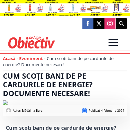
Searc
for:
Acasă
-
Eveniment
-
Cum scoți bani de pe cardurile de
energie? Documente necesare!
CUM SCOȚI BANI DE PE
CARDURILE DE ENERGIE?
DOCUMENTE NECESARE!
Autor: 
Mădălina Bara
Publicat
4 februarie 2024
Cum scoți bani de pe cardurile de energie?