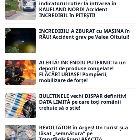
indicatorul rutier la intrarea în
KAUFLAND NORD! Accident
INCREDIBIL în PITEȘTI!
INCREDIBIL! A ZBURAT cu MAȘINA în
RÂU! Accident grav pe Valea Oltului!
ALERTĂ! INCENDIU PUTERNIC la un
depozit de produse congelate!
FLĂCĂRI URIAȘE! Pompierii,
mobilizare de forțe!
BULETINELE vechi DISPAR definitiv!
DATA LIMITĂ pe care toți românii
trebuie să o știe!
REVOLTĂTOR în Argeș! Un turist și-a
lăsat „semnătura” pe
Transfăgărășan! REACȚIA