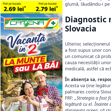
glumă, lăudându-i pe 
Diagnostic 
Slovacia
Ulterior, selecționeru
a fost supus unor cont
un comunicat că prob
cauza necesității uno
medicală, astfel că ec
În absența sa, respon
Acesta va ține legătu
palmares contra Slovac
FRF:
„Strategia a fost 
legătură cu el. Înainte 
dimineața aceea, să sta