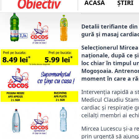
Autor: 
redactie
Detalii terifiante din
gură și masaj cardiac
Selecționerul Mircea
naționale, după ce și
loc chiar în timpul 
Mogoșoaia. Antrenorul
moment în care a răma
Intervenția rapidă a s
Medicul Claudiu Stama
cardiac și respirație 
ceilalți membri ai ech
Mircea Lucescu și-a r
prin urgență să ajungă