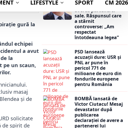
dacă va publica
cat
29 martie 2026
averea partenerei
sale. Răspunsul care
a stârnit
pirație gură la
controverse: „Am
respectat
întotdeauna legea”
ândul echipei
ncidentul a avut
PSD lansează
acuzații dure: USR și
de la
PNL ar pune în
at pe un scaun,
pericol 771 de
ilor.
milioane de euro din
fondurile europene
pentru România
hnicianului.
clusiv masaj
BOMBĂ lansată de
 Blendea și de
Victor Ciutacu! Mesaj
devastator după
publicarea
URD solicitate
declarației de avere a
 de spirit de
partenerei lui