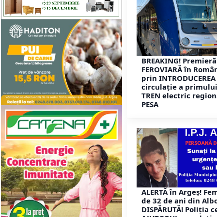
BREAKING! Premieră
FEROVIARĂ în Româ
prin INTRODUCEREA 
circulație a primulu
TREN electric region
PESA
ALERTĂ în Argeș! Fe
de 32 de ani din Alb
DISPĂRUTĂ! Poliția c