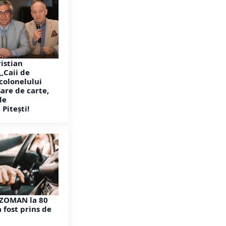
ristian
„Caii de
 colonelului
are de carte,
le
 Pitești!
EZOMAN la 80
a fost prins de