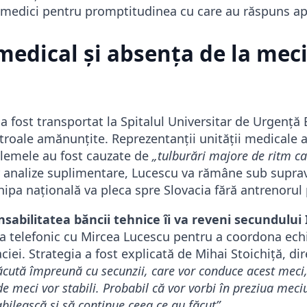
medici pentru promptitudinea cu care au răspuns ap
medical și absența de la meci
l a fost transportat la Spitalul Universitar de Urgență
roale amănunțite. Reprezentanții unității medicale au
lemele au fost cauzate de
„tulburări majore de ritm ca
r analize suplimentare, Lucescu va rămâne sub supr
hipa națională va pleca spre Slovacia fără antrenorul 
sabilitatea băncii tehnice îi va reveni secundului
ra telefonic cu Mircea Lucescu pentru a coordona ech
iei. Strategia a fost explicată de Mihai Stoichiță, dir
făcută împreună cu secunzii, care vor conduce acest meci,
de meci vor stabili. Probabil că vor vorbi în preziua meci
bilească și să continue ceea ce au făcut”
.