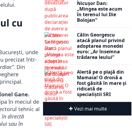
Nicușor Dan:
elului.
„Mingea este acum
în terenul lui Ilie
Bolojan”
ul cu
Călin Georgescu
atacă planul privind
adoptarea monedei
euro: „Ar însemna
 București, unde
trădarea leului”
 precizat într-
rdiac”
. Din
Alertă pe o plajă din
aveghere
Mamaia! O dronă a
principal.
fost găsită în mare și
ridicată de
 Ionel Gane.
specialiștii SRI
ipa în meciul de
Vezi mai multe
ectorul tehnic al
 în directă
ului sau în