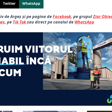
Twitter
WhatsApp
tiv de Argeș și pe pagina de
Facebook
, pe grupul
Ziar Obiec
ews
, pe
Tik Tok
sau direct pe canalul de
WhatsApp