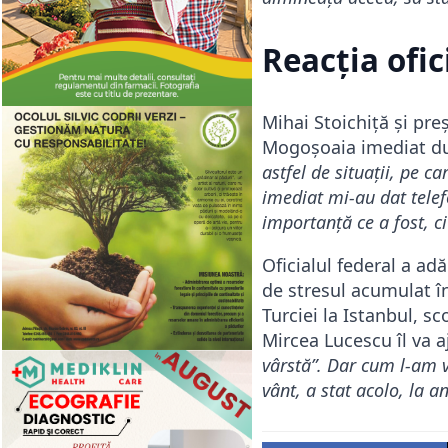
Reacția ofi
Mihai Stoichiță și pre
Mogoșoaia imediat dup
astfel de situații, pe c
imediat mi-au dat telef
importanță ce a fost, ci
Oficialul federal a ad
de stresul acumulat î
Turciei la Istanbul, sc
Mircea Lucescu îl va a
vârstă”. Dar cum l-am v
vânt, a stat acolo, la 