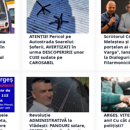
ATENȚIE! Pericol pe
Scriitorul C
nia
Autostrada Soarelui:
Meleșteu și 
în
Șoferii, AVERTIZAȚI în
porțelan ai
i
urma DESCOPERIRII unor
Varga”, lans
al
CUIE sudate pe
la Dialoguri
CAROSABIL
Filarmonicii
meie
Revoluție
ARGEȘ. VIT
ota,
ADMINISTRATIVĂ la
ani! Cu cât 
ere
Vlădești: PANOURI solare,
polițiști?