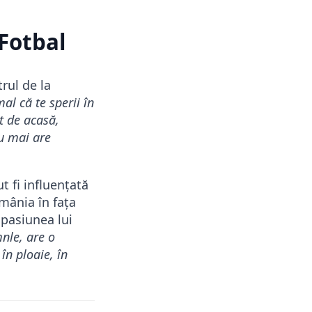
 Fotbal
rul de la
al că te sperii în
it de acasă,
Nu mai are
.
t fi influențată
mânia în fața
 pasiunea lui
nle, are o
în ploaie, în