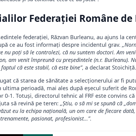
cialilor Federației Române de
ședintele federației, Răzvan Burleanu, au ajuns la cent
ă ce au fost informați despre incidentul grav.
„Norm
are nu poți să le controlezi, că nu suntem doctori. Am ven
on, am venit împreună cu președintele (n.r. Burleanu). 
 faptul că este stabil, că este bine”
, a declarat Stoichiță
ăugat că starea de sănătate a selecționerului ar fi putu
n ultima perioadă, mai ales după eșecul suferit de Ro
or 0-1. Totuși, directorul tehnic al FRF este convins că
juta să revină pe teren:
„Știu, o să mi se spună că „dom
ăzut eu la echipa națională, un om care de fiecare dată, 
antrenamente, pasionat, profesionist…”
.