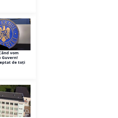
Când vom
u Guvern!
eptat de toți