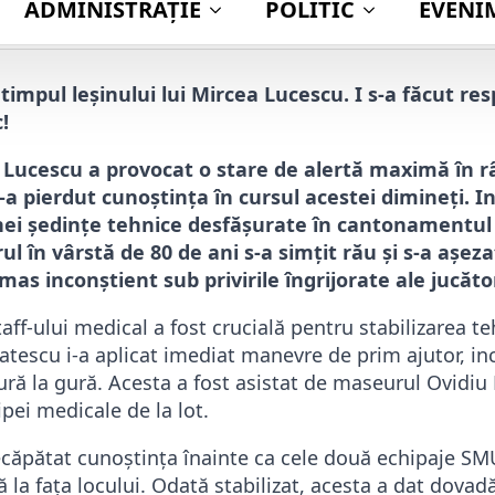
Publi
 timpul leșinului lui Mircea Lucescu. I s-a făcut res
!
 Lucescu a provocat o stare de alertă maximă în r
-a pierdut cunoștința în cursul acestei dimineți. I
unei ședințe tehnice desfășurate în cantonamentul 
 în vârstă de 80 de ani s-a simțit rău și s-a așez
s inconștient sub privirile îngrijorate ale jucător
taff-ului medical a fost crucială pentru stabilizarea te
tescu i-a aplicat imediat manevre de prim ajutor, in
gură la gură. Acesta a fost asistat de maseurul Ovidiu
ipei medicale de la lot.
ecăpătat cunoștința înainte ca cele două echipaje SM
 la fața locului. Odată stabilizat, acesta a dat dovadă