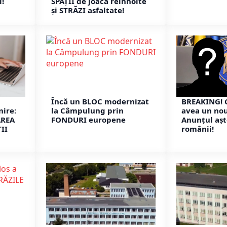
!
SPAȚII de joacă reînnoite
și STRĂZI asfaltate!
Încă un BLOC modernizat
BREAKING! 
nire:
la Câmpulung prin
avea un no
AREA
FONDURI europene
Anunțul așt
II
românii!