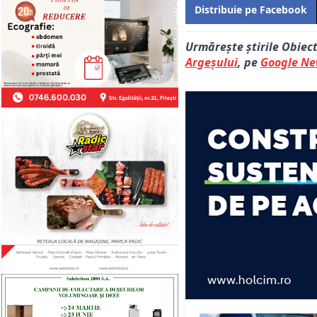
Distribuie pe Facebook
Urmărește știrile Obiec
Argeșului
, pe
Google N