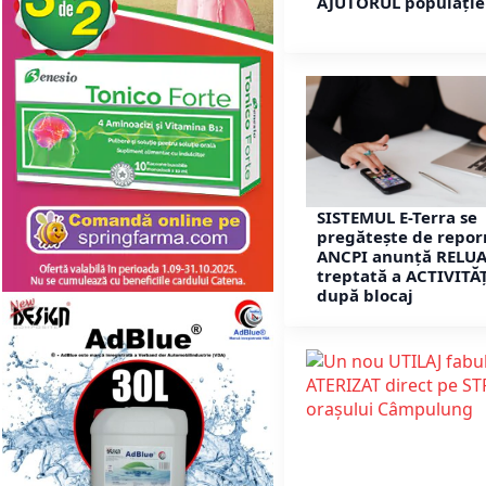
AJUTORUL populației
SISTEMUL E-Terra se
pregătește de repor
ANCPI anunță RELU
treptată a ACTIVITĂȚ
după blocaj