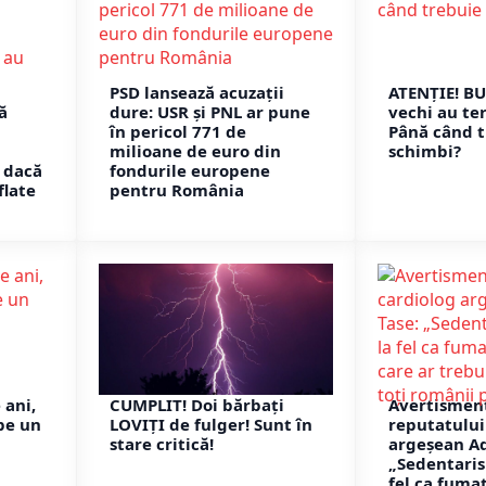
PSD lansează acuzații
ATENȚIE! B
ă
dure: USR și PNL ar pune
vechi au te
în pericol 771 de
Până când t
milioane de euro din
schimbi?
 dacă
fondurile europene
flate
pentru România
 ani,
CUMPLIT! Doi bărbați
Avertismen
pe un
LOVIȚI de fulger! Sunt în
reputatului
stare critică!
argeșean Ad
„Sedentaris
fel ca fuma