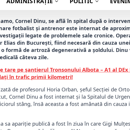
Publicat
22
amo, Cornel Dinu, se află în spital după o interven
 mare fotbalist și antrenor este internat de aproxi
estigații legate de problemele sale cronice. Opera
ar Elias din București, fiind necesară din cauza une
, o formă de artroză degenerativă a șoldului. Din
icală câteva zile.
 tare pe șantierul Tronsonului Albota – A1 al DEx P
ați în trafic primii kilometri!
lizată de profesorul Horia Orban, șeful Secției de Ort
ut, Cornel Dinu a fost internat și la Spitalul de Urge
iciorul stâng, însă aceasta a fost amânată din cauza i
 sa apariție publică a fost în ziua în care Gigi Mulțe