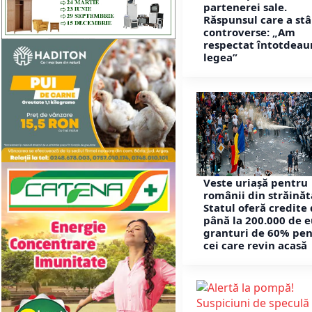
partenerei sale.
Răspunsul care a stâ
controverse: „Am
respectat întotdeau
legea”
Veste uriașă pentru
românii din străinăt
Statul oferă credite
până la 200.000 de e
granturi de 60% pe
cei care revin acasă