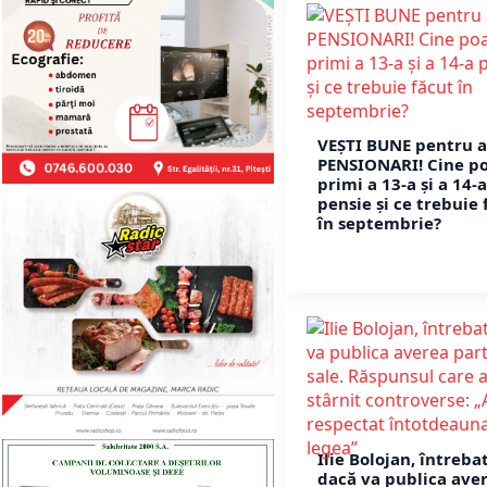
VEȘTI BUNE pentru a
PENSIONARI! Cine p
primi a 13-a și a 14-a
pensie și ce trebuie 
în septembrie?
Ilie Bolojan, întreba
dacă va publica ave