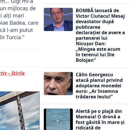
im… Gigi mi-a
 un mijlocaș de
BOMBĂ lansată de
i alți mari
Victor Ciutacu! Mesaj
devastator după
olae Badea, care
publicarea
 că l-am putut
declarației de avere a
n Turcia.”
partenerei lui
Nicușor Dan:
„Mingea este acum
în terenul lui Ilie
Bolojan”
tiv – Știrile
Călin Georgescu
atacă planul privind
adoptarea monedei
euro: „Ar însemna
trădarea leului”
Alertă pe o plajă din
Mamaia! O dronă a
fost găsită în mare și
ridicată de