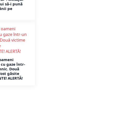
ui să-i pună
ânii pe
 oameni
cu gaze într-
hnic. Două
ost găsite
TE! ALERTĂ!