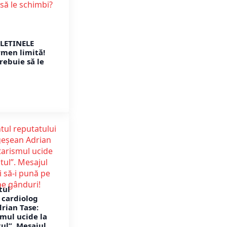
ULETINELE
rmen limită!
rebuie să le
tul
 cardiolog
rian Tase:
mul ucide la
tul”. Mesajul