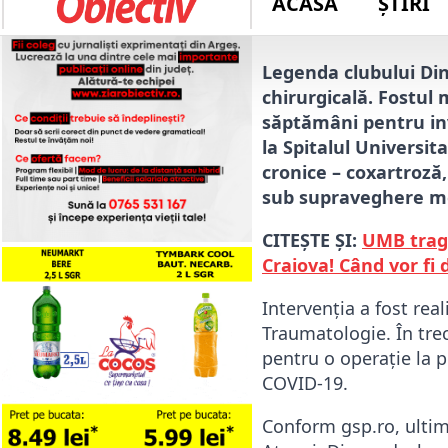
Autor: 
Alex Vlad
Legenda clubului Din
chirurgicală. Fostul
săptămâni pentru inv
la Spitalul Universit
cronice – coxartroză
sub supraveghere med
CITEȘTE ȘI:
UMB trage
Craiova! Când vor fi d
Intervenția a fost rea
Traumatologie. În trec
pentru o operație la p
COVID-19.
Conform gsp.ro, ultima