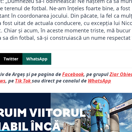
rat: „Dumnezeu să-l odihnească! Ne naștem ca să mur
e terenul de fotbal. Ne-am înțeles foarte bine, a fost
tant în coordonarea jocului. Din păcate, la fel ca mulț
a fost uitat de actuala conducere, cu excepția lui Nic
tut. Chiar și acum, în aceste momente triste, mă bucur
 sa din fotbal, să-și construiască un nume respectat î
Twitter
WhatsApp
tiv de Argeș și pe pagina de
Facebook
, pe grupul
Ziar Obiec
ews
, pe
Tik Tok
sau direct pe canalul de
WhatsApp