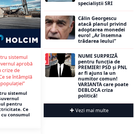
specialiștii SRI
Călin Georgescu
atacă planul privind
adoptarea monedei
euro! „Ar însemna
trădarea leului”
NUME SURPRIZĂ
pentru funcția de
PREMIER! PSD și PNL
ar fi ajuns la un
numitor comun!
VARIANTA care poate
DEBLOCA criza
tru sistemul
politică!
Guvernul
nul pentru
ctricitate. Ce
Vezi mai multe
ă cu consumul