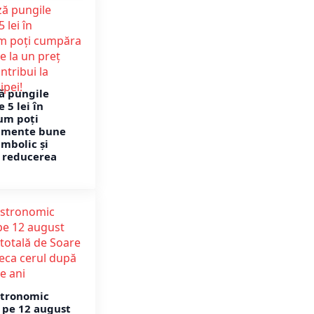
ză pungile
 5 lei în
um poți
imente bune
imbolic și
a reducerea
tronomic
 pe 12 august