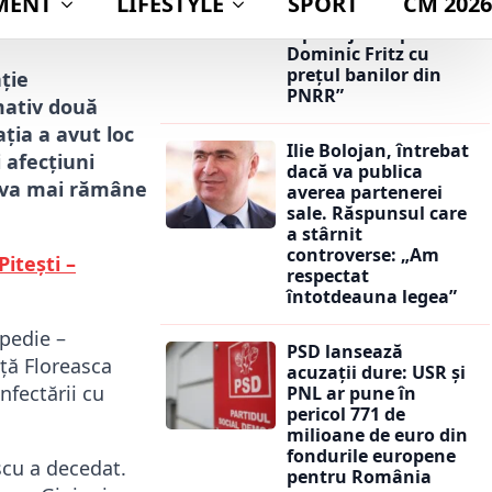
acuză PNL și USR că
 septembrie 2024
îl protejează pe
Dominic Fritz cu
prețul banilor din
ție
PNRR”
mativ două
ția a avut loc
Ilie Bolojan, întrebat
i afecțiuni
dacă va publica
u va mai rămâne
averea partenerei
sale. Răspunsul care
a stârnit
controverse: „Am
itești –
respectat
întotdeauna legea”
opedie –
PSD lansează
nță Floreasca
acuzații dure: USR și
nfectării cu
PNL ar pune în
pericol 771 de
milioane de euro din
fondurile europene
scu a decedat.
pentru România