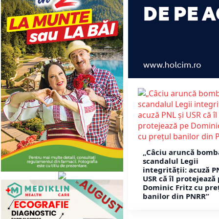
„Câciu aruncă bomb
scandalul Legii
integrității: acuză P
USR că îl protejează
Dominic Fritz cu pre
banilor din PNRR”