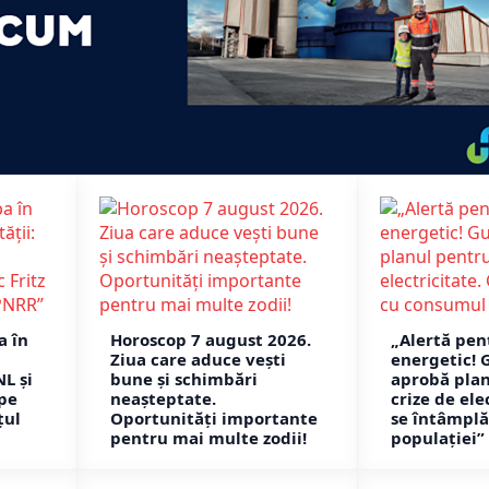
a în
Horoscop 7 august 2026.
„Alertă pen
Ziua care aduce vești
energetic! 
NL și
bune și schimbări
aprobă pla
 pe
neașteptate.
crize de ele
țul
Oportunități importante
se întâmpl
pentru mai multe zodii!
populației”