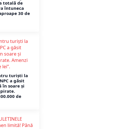
a totală de
va întuneca
aproape 30 de
tru turiști la
ANPC a găsit
 în soare și
pirate.
300.000 de