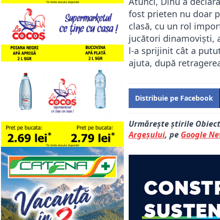
Atunci, Dinu a decla
fost prieten nu doar p
clasă, cu un rol impor
jucători dinamoviști, 
l-a sprijinit cât a pu
ajuta, după retragerea
Distribuie pe Facebook
Urmărește știrile Obiec
Argeșului
, pe
Google N