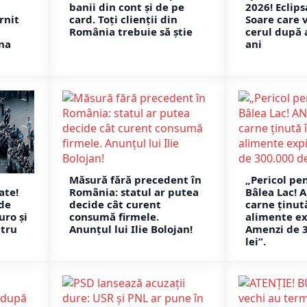
banii din cont și de pe
2026! Eclips
rnit
card. Toți clienții din
Soare care 
România trebuie să știe
cerul după 
na
ani
Măsură fără precedent în
„Pericol pen
ate!
România: statul ar putea
Bâlea Lac! 
 de
decide cât curent
carne ținută
uro și
consumă firmele.
alimente ex
ntru
Anunțul lui Ilie Bolojan!
Amenzi de 
lei”.