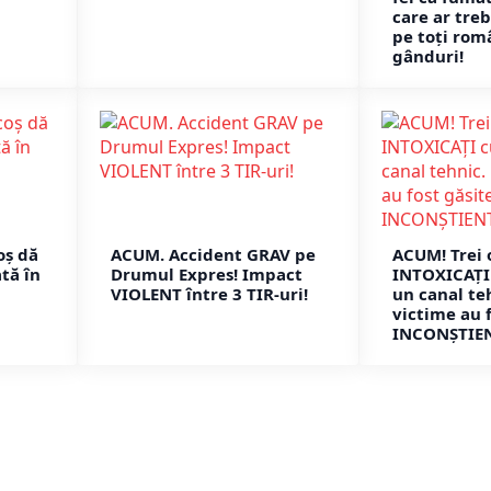
care ar treb
pe toți rom
gânduri!
oș dă
ACUM. Accident GRAV pe
ACUM! Trei
tă în
Drumul Expres! Impact
INTOXICAȚI 
VIOLENT între 3 TIR-uri!
un canal te
victime au f
INCONȘTIEN