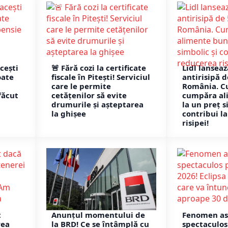
cești
🚨 Fără cozi la certificate
Lidl lansea
oate
fiscale în Pitești! Serviciul
antirisipă de
care le permite
România. C
făcut
cetățenilor să evite
cumpăra al
drumurile și așteptarea
la un preț s
la ghișee
contribui l
risipei!
t
Anunțul momentului de
Fenomen as
rea
la BRD! Ce se întâmplă cu
spectaculos