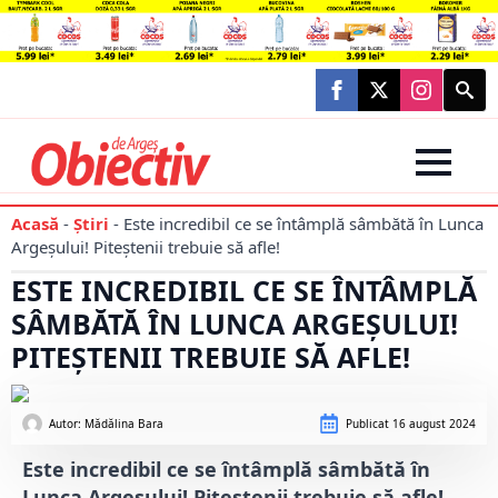
Searc
for:
Acasă
-
Știri
-
Este incredibil ce se întâmplă sâmbătă în Lunca
Argeșului! Piteștenii trebuie să afle!
ESTE INCREDIBIL CE SE ÎNTÂMPLĂ
SÂMBĂTĂ ÎN LUNCA ARGEȘULUI!
PITEȘTENII TREBUIE SĂ AFLE!
Autor: 
Mădălina Bara
Publicat
16 august 2024
Este incredibil ce se întâmplă sâmbătă în
Lunca Argeșului! Piteștenii trebuie să afle!