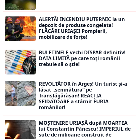
ALERTĂ! INCENDIU PUTERNIC la un
depozit de produse congelate!
FLĂCĂRI URIAȘE! Pompierii,
mobilizare de forțe!
BULETINELE vechi DISPAR definitiv!
DATA LIMITĂ pe care toți românii
trebuie să o știe!
REVOLTĂTOR în Argeș! Un turist și-a
lăsat „semnătura” pe
Transfăgărășan! REACȚIA
SFIDĂTOARE a stârnit FURIA
românilor!
MOȘTENIRE URIAȘĂ după MOARTEA
lui Constantin Pănescu! IMPERIUL de
sute de milioane construit de