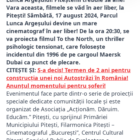
Vara aceasta, filmele se văd în aer liber, la
Pitești! Sâmbătă, 17 august 2024, Parcul
Lunca Argeșului devine un mare
cinematograf în aer liber! De la ora 20:30, se
va proiecta filmul To the North, un thriller
psihologic tensionat, care folosește
incidentul din 1996 de pe cargoul Maersk
Dubai ca punct de plecare.
CITEȘTE ȘI:
S-a decis! Termen de 2 ani pentru
construcția unei noi Autostrăzi în România!
Anunțul momentului pentru șoferi!
Evenimentul face parte dintr-o serie de proiecții
speciale dedicate comunității locale și este
organizat de Asociația „Acționăm. Dăruim.
Educăm.” Pitești, cu sprijinul Primăriei
Municipiului Pitești, Filarmonica Pitești –
Cinematograful „București”, Centrul Cultural