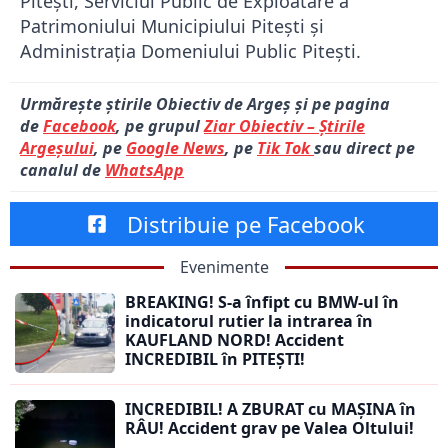
Pitești, Serviciul Public de Exploatare a
Patrimoniului Municipiului Pitești și
Administrația Domeniului Public Pitești.
Urmărește știrile Obiectiv de Argeș și pe pagina
de
Facebook
, pe grupul
Ziar Obiectiv – Știrile
Argeșului
, pe
Google News
, pe
Tik Tok
sau direct pe
canalul de
WhatsApp
Distribuie pe Facebook
Evenimente
BREAKING! S-a înfipt cu BMW-ul în
indicatorul rutier la intrarea în
KAUFLAND NORD! Accident
INCREDIBIL în PITEȘTI!
INCREDIBIL! A ZBURAT cu MAȘINA în
RÂU! Accident grav pe Valea Oltului!