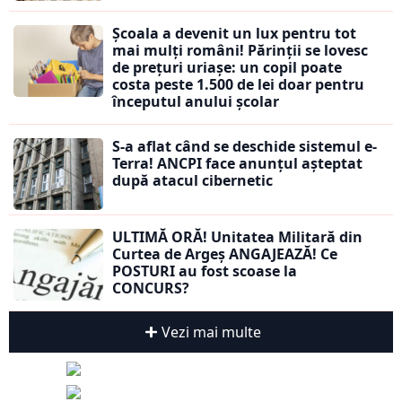
Școala a devenit un lux pentru tot
mai mulți români! Părinții se lovesc
de prețuri uriașe: un copil poate
costa peste 1.500 de lei doar pentru
începutul anului școlar
S-a aflat când se deschide sistemul e-
Terra! ANCPI face anunțul așteptat
după atacul cibernetic
ULTIMĂ ORĂ! Unitatea Militară din
Curtea de Argeș ANGAJEAZĂ! Ce
POSTURI au fost scoase la
CONCURS?
Vezi mai multe