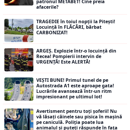
patronul METABET! Cine preia
afacerile?
TRAGEDIE în toiul nopții la Pitești!
Locuință în FLĂCĂRI, bărbat
CARBONIZAT!
ARGEȘ. Explozie într-o locuință din
Recea! Pompierii intervin de
URGENȚĂ! Este ALERTĂ!
VEȘTI BUNE! Primul tunel de pe
Autostrada A1 este aproape gata!
Lucrările avansează într-un ritm
impresionant pe ultimul lot!
Avertisment pentru toți șoferii! Nu
vă lăsați câinele sau pisica în mașină
pe caniculă. Poliția poate lua
animalul și puteți răspunde în fața