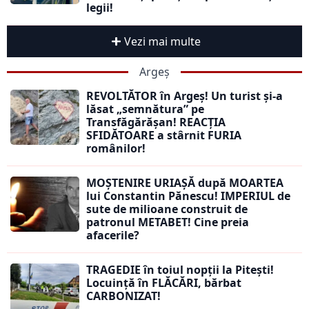
legii!
Vezi mai multe
Argeș
REVOLTĂTOR în Argeș! Un turist și-a
lăsat „semnătura” pe
Transfăgărășan! REACȚIA
SFIDĂTOARE a stârnit FURIA
românilor!
MOȘTENIRE URIAȘĂ după MOARTEA
lui Constantin Pănescu! IMPERIUL de
sute de milioane construit de
patronul METABET! Cine preia
afacerile?
TRAGEDIE în toiul nopții la Pitești!
Locuință în FLĂCĂRI, bărbat
CARBONIZAT!