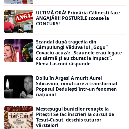
ULTIMĂ ORĂ! Primăria Călinești face
ANGAJĂRI! POSTURILE scoase la
CONCURS!
Scandal după tragedia din
Câmpulung! Văduva lui „Gogu”
Covaciu acuză: „Scaunele erau legate
cu sârmă și au zburat la impact”.
Elena Lasconi răspunde
Doliu în Argeș! A murit Aurel
Sibiceanu, omul care a transformat
Popasul Dedulești într-un fenomen
național
Meșteșugul bunicilor renaște la
Pitești! Se fac înscrieri la cursul de
Țesut-Cusut, deschis tuturor
vârstelor!