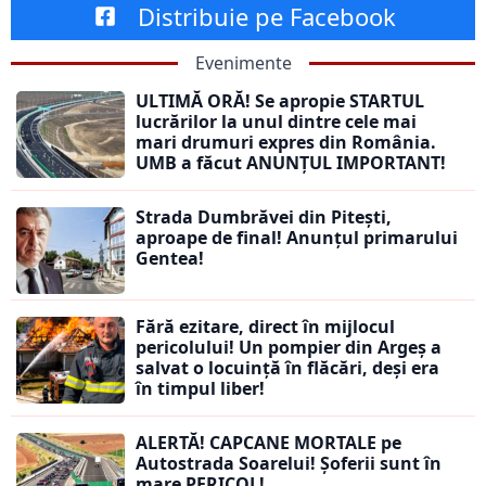
Distribuie pe Facebook
Evenimente
ULTIMĂ ORĂ! Se apropie STARTUL
lucrărilor la unul dintre cele mai
mari drumuri expres din România.
UMB a făcut ANUNȚUL IMPORTANT!
Strada Dumbrăvei din Pitești,
aproape de final! Anunțul primarului
Gentea!
Fără ezitare, direct în mijlocul
pericolului! Un pompier din Argeș a
salvat o locuință în flăcări, deși era
în timpul liber!
ALERTĂ! CAPCANE MORTALE pe
Autostrada Soarelui! Șoferii sunt în
mare PERICOL!