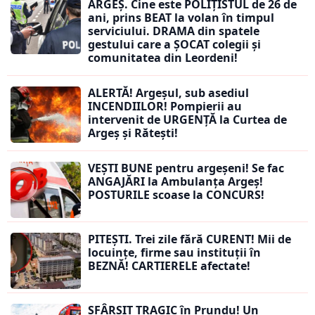
ARGEȘ. Cine este POLIȚISTUL de 26 de
ani, prins BEAT la volan în timpul
serviciului. DRAMA din spatele
gestului care a ȘOCAT colegii și
comunitatea din Leordeni!
ALERTĂ! Argeșul, sub asediul
INCENDIILOR! Pompierii au
intervenit de URGENȚĂ la Curtea de
Argeș și Rătești!
VEȘTI BUNE pentru argeșeni! Se fac
ANGAJĂRI la Ambulanța Argeș!
POSTURILE scoase la CONCURS!
PITEȘTI. Trei zile fără CURENT! Mii de
locuințe, firme sau instituții în
BEZNĂ! CARTIERELE afectate!
SFÂRȘIT TRAGIC în Prundu! Un