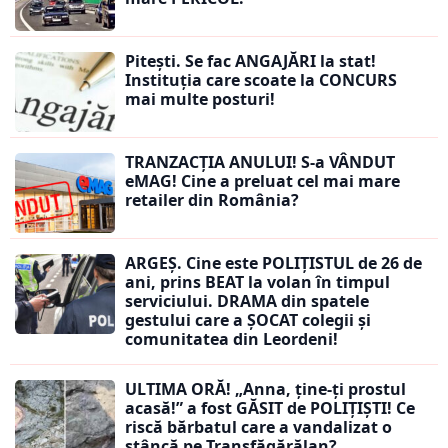
Pitești. Se fac ANGAJĂRI la stat!
Instituția care scoate la CONCURS
mai multe posturi!
TRANZACȚIA ANULUI! S-a VÂNDUT
eMAG! Cine a preluat cel mai mare
retailer din România?
ARGEȘ. Cine este POLIȚISTUL de 26 de
ani, prins BEAT la volan în timpul
serviciului. DRAMA din spatele
gestului care a ȘOCAT colegii și
comunitatea din Leordeni!
ULTIMA ORĂ! „Anna, ţine-ţi prostul
acasă!” a fost GĂSIT de POLIȚIȘTI! Ce
riscă bărbatul care a vandalizat o
stâncă pe Transfăgărălan?