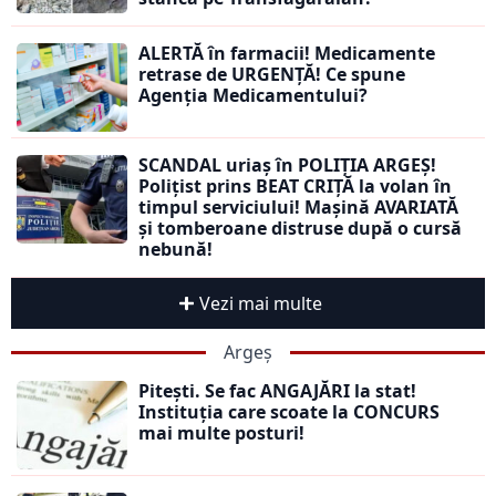
ALERTĂ în farmacii! Medicamente
retrase de URGENȚĂ! Ce spune
Agenția Medicamentului?
SCANDAL uriaș în POLIȚIA ARGEȘ!
Polițist prins BEAT CRIȚĂ la volan în
timpul serviciului! Mașină AVARIATĂ
și tomberoane distruse după o cursă
nebună!
Vezi mai multe
Argeș
Pitești. Se fac ANGAJĂRI la stat!
Instituția care scoate la CONCURS
mai multe posturi!