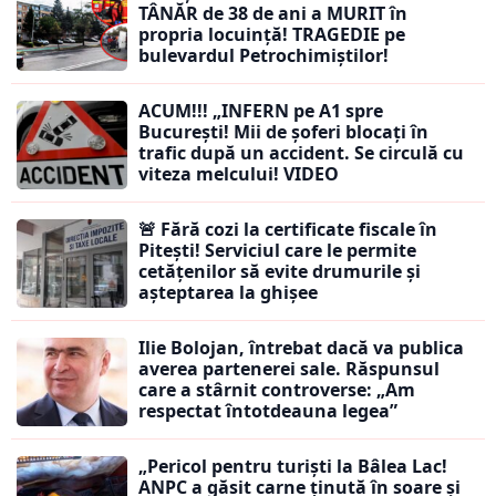
TÂNĂR de 38 de ani a MURIT în
propria locuință! TRAGEDIE pe
bulevardul Petrochimiștilor!
ACUM!!! „INFERN pe A1 spre
București! Mii de șoferi blocați în
trafic după un accident. Se circulă cu
viteza melcului! VIDEO
🚨 Fără cozi la certificate fiscale în
Pitești! Serviciul care le permite
cetățenilor să evite drumurile și
așteptarea la ghișee
Ilie Bolojan, întrebat dacă va publica
averea partenerei sale. Răspunsul
care a stârnit controverse: „Am
respectat întotdeauna legea”
„Pericol pentru turiști la Bâlea Lac!
ANPC a găsit carne ținută în soare și