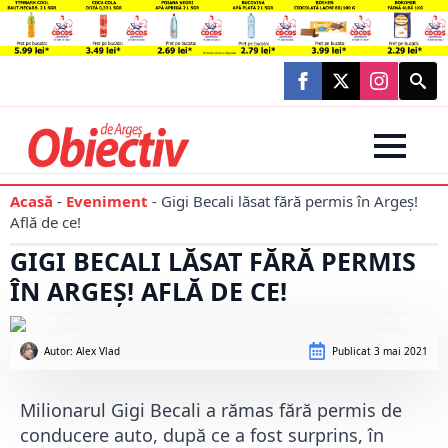
Searc
for:
Acasă
-
Eveniment
-
Gigi Becali lăsat fără permis în Argeș!
Află de ce!
GIGI BECALI LĂSAT FĂRĂ PERMIS
ÎN ARGEȘ! AFLĂ DE CE!
Autor: 
Alex Vlad
Publicat
3 mai 2021
Milionarul Gigi Becali a rămas fără permis de
conducere auto, după ce a fost surprins, în