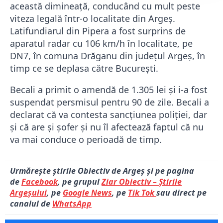
această dimineață, conducând cu mult peste
viteza legală într-o localitate din Argeș.
Latifundiarul din Pipera a fost surprins de
aparatul radar cu 106 km/h în localitate, pe
DN7, în comuna Drăganu din județul Argeș, în
timp ce se deplasa către București.
Becali a primit o amendă de 1.305 lei și i-a fost
suspendat persmisul pentru 90 de zile. Becali a
declarat că va contesta sancțiunea poliției, dar
și că are și șofer și nu îl afectează faptul că nu
va mai conduce o perioadă de timp.
Urmărește știrile Obiectiv de Argeș și pe pagina
de
Facebook
, pe grupul
Ziar Obiectiv – Știrile
Argeșului
, pe
Google News
, pe
Tik Tok
sau direct pe
canalul de
WhatsApp