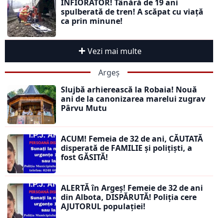
ÎNFIORĂTOR! Tânără de 19 ani
spulberată de tren! A scăpat cu viață
ca prin minune!
Vezi mai multe
Argeș
Slujbă arhierească la Robaia! Nouă
ani de la canonizarea marelui zugrav
Pârvu Mutu
ACUM! Femeia de 32 de ani, CĂUTATĂ
disperată de FAMILIE și polițiști, a
fost GĂSITĂ!
ALERTĂ în Argeș! Femeie de 32 de ani
din Albota, DISPĂRUTĂ! Poliția cere
AJUTORUL populației!