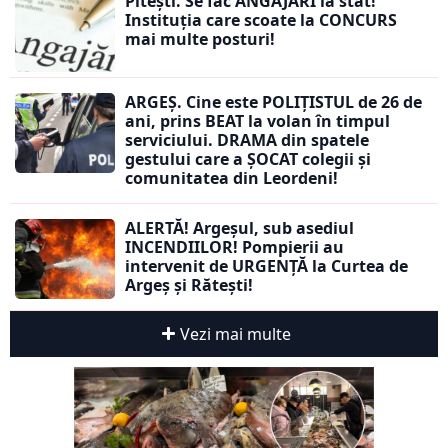
Pitești. Se fac ANGAJĂRI la stat!
Instituția care scoate la CONCURS
mai multe posturi!
ARGEȘ. Cine este POLIȚISTUL de 26 de
ani, prins BEAT la volan în timpul
serviciului. DRAMA din spatele
gestului care a ȘOCAT colegii și
comunitatea din Leordeni!
ALERTĂ! Argeșul, sub asediul
INCENDIILOR! Pompierii au
intervenit de URGENȚĂ la Curtea de
Argeș și Rătești!
Vezi mai multe