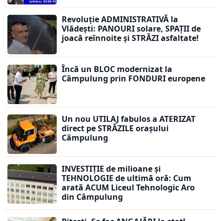
Revoluție ADMINISTRATIVĂ la
Vlădești: PANOURI solare, SPAȚII de
joacă reînnoite și STRĂZI asfaltate!
Încă un BLOC modernizat la
Câmpulung prin FONDURI europene
Un nou UTILAJ fabulos a ATERIZAT
direct pe STRĂZILE orașului
Câmpulung
INVESTIȚIE de milioane și
TEHNOLOGIE de ultimă oră: Cum
arată ACUM Liceul Tehnologic Aro
din Câmpulung