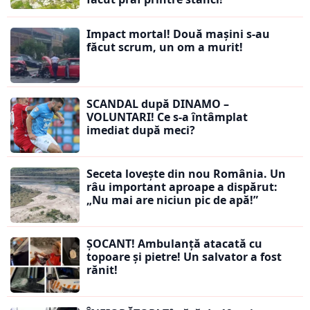
Impact mortal! Două mașini s-au
făcut scrum, un om a murit!
SCANDAL după DINAMO –
VOLUNTARI! Ce s-a întâmplat
imediat după meci?
Seceta lovește din nou România. Un
râu important aproape a dispărut:
„Nu mai are niciun pic de apă!”
ȘOCANT! Ambulanță atacată cu
topoare și pietre! Un salvator a fost
rănit!