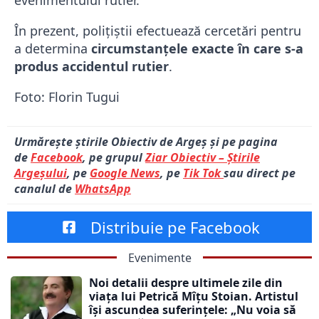
În prezent, polițiștii efectuează cercetări pentru
a determina
circumstanțele exacte în care s-a
produs accidentul rutier
.
Foto: Florin Tugui
Urmărește știrile Obiectiv de Argeș și pe pagina
de
Facebook
, pe grupul
Ziar Obiectiv – Știrile
Argeșului
, pe
Google News
, pe
Tik Tok
sau direct pe
canalul de
WhatsApp
Distribuie pe Facebook
Evenimente
Noi detalii despre ultimele zile din
viața lui Petrică Mîțu Stoian. Artistul
își ascundea suferințele: „Nu voia să