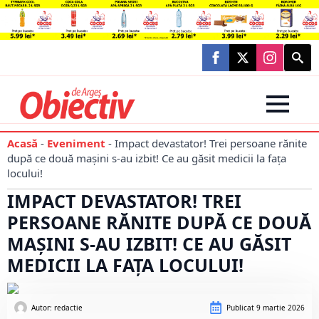
Searc
for:
Acasă
-
Eveniment
-
Impact devastator! Trei persoane rănite
după ce două mașini s-au izbit! Ce au găsit medicii la fața
locului!
IMPACT DEVASTATOR! TREI
PERSOANE RĂNITE DUPĂ CE DOUĂ
MAȘINI S-AU IZBIT! CE AU GĂSIT
MEDICII LA FAȚA LOCULUI!
Autor: 
redactie
Publicat
9 martie 2026