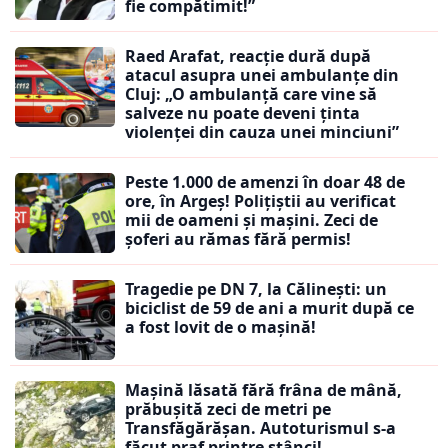
fie compătimit!”
Raed Arafat, reacție dură după
atacul asupra unei ambulanțe din
Cluj: „O ambulanță care vine să
salveze nu poate deveni ținta
violenței din cauza unei minciuni”
Peste 1.000 de amenzi în doar 48 de
ore, în Argeș! Polițiștii au verificat
mii de oameni și mașini. Zeci de
șoferi au rămas fără permis!
Tragedie pe DN 7, la Călinești: un
biciclist de 59 de ani a murit după ce
a fost lovit de o mașină!
Mașină lăsată fără frâna de mână,
prăbușită zeci de metri pe
Transfăgărășan. Autoturismul s-a
făcut praf printre stânci!