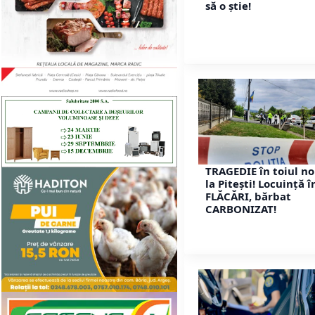
să o știe!
TRAGEDIE în toiul no
la Pitești! Locuință î
FLĂCĂRI, bărbat
CARBONIZAT!