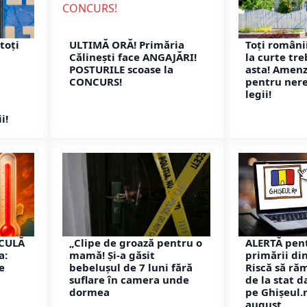
toți
ULTIMĂ ORĂ! Primăria
Toți românii
Călinești face ANGAJĂRI!
la curte tre
POSTURILE scoase la
asta! Amenz
CONCURS!
pentru ner
legii!
i!
ICULĂ
„Clipe de groază pentru o
ALERTĂ pent
a:
mamă! Și-a găsit
primării di
e
bebelușul de 7 luni fără
Riscă să ră
suflare în camera unde
de la stat d
dormea
pe Ghișeul.
august