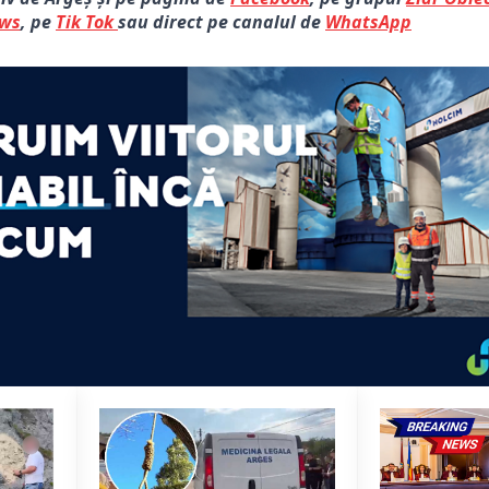
ews
, pe
Tik Tok
sau direct pe canalul de
WhatsApp