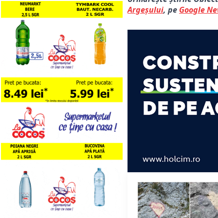
Argeșului
, pe
Google N