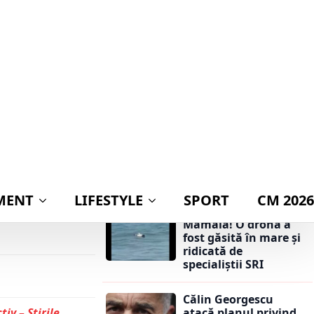
publicarea
24 februarie 2017
declarației de avere a
partenerei lui
Nicușor Dan:
ei ediții a
„Mingea este acum
arte, continuă cu
în terenul lui Ilie
 perioada 03 – 26
Bolojan”
il Mărțișor
Mioveni”.
Călin Georgescu
atacă planul privind
e la Mioveni
adoptarea monedei
RPATHIAN
euro: „Ar însemna
trădarea leului”
asa de Cultură a
e distribuție și
Alertă pe o plajă din
Mamaia! O dronă a
fost găsită în mare și
ridicată de
specialiștii SRI
Călin Georgescu
atacă planul privind
tiv – Știrile