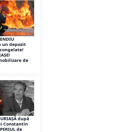
CENDIU
 un depozit
congelate!
IAȘE!
mobilizare de
URIAȘĂ după
i Constantin
MPERIUL de