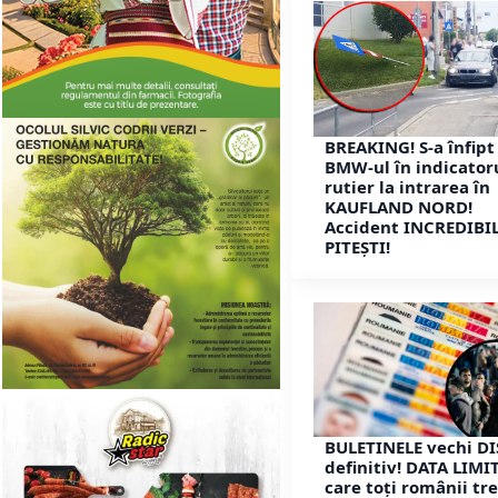
BREAKING! S-a înfipt
BMW-ul în indicator
rutier la intrarea în
KAUFLAND NORD!
Accident INCREDIBIL
PITEȘTI!
BULETINELE vechi D
definitiv! DATA LIMI
care toți românii tr