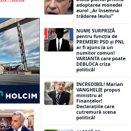
adoptarea monedei
euro! „Ar însemna
trădarea leului”
NUME SURPRIZĂ
pentru funcția de
PREMIER! PSD și PNL
ar fi ajuns la un
numitor comun!
VARIANTA care poate
DEBLOCA criza
politică!
INCREDIBIL! Marian
VANGHELIE propus
ministru al
Finanțelor!
Declarațiile care
cutremură scena
politică!