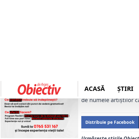
Autor: 
redactie
Peste o săptămână, mai
strâns în sala de spec
o nouă ediție, extinsă
martie, Primăria Orașu
Cultural, în cadrul ce
Primele două spectaco
sunt pisele „GIGEL –
GAEDEN” – 05 martie, 
Biletele se pot procur
Sindicatelor Dacia. Pre
de numele artiștilor c
Distribuie pe Facebook
Urmărește știrile Obiec