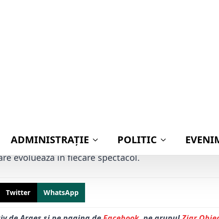
Publicat
 exact pe 3 martie, regalul de teatru, care timp de tr
tacole de la Mioveni mii de iubitori ai acestei nobile 
 de acum pe parcursul întregii luni martie. Astfel, în
lui MIOVENI vă invită să vă bucurați de acest veritab
lei de-a IV-a ediții a evenimentului „Luna de Teatru la 
le care vor deschide Festivalul Național de Teatru d
 ONE MAN SHOW” – 03 martie, de la ora 19.00 și „CA
ora 19.00.
a din timp, de la Centrul Cultural Mioveni sau de la C
țul unui bilet variază între 30 și 50 de lei, în funcție d
are evoluează în fiecare spectacol.
Twitter
WhatsApp
tiv de Argeș și pe pagina de
Facebook
, pe grupul
Ziar Obiec