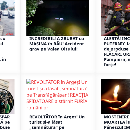
 cu
INCREDIBIL! A ZBURAT cu
ALERTĂ! IN
ul
MAȘINA în RÂU! Accident
PUTERNIC la
grav pe Valea Oltului!
de produse 
FLĂCĂRI UR
 în
Pompierii, 
forțe!
ISPAR
REVOLTĂTOR în Argeș! Un
MOȘTENIRE 
TĂ pe
turist și-a lăsat
MOARTEA lu
ebuie
„semnătura” pe
Pănescu! I