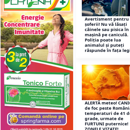
Avertisment pentru 
șoferii! Nu vă lăsați
câinele sau pisica în
mașină pe caniculă.
Poliția poate lua
animalul și puteți
răspunde în fața legi
ALERTĂ meteo! CAN
de foc peste Români
temperaturi de 41 d
grade, urmate de
FURTUNI puternice!
ZONELE VIZATE!