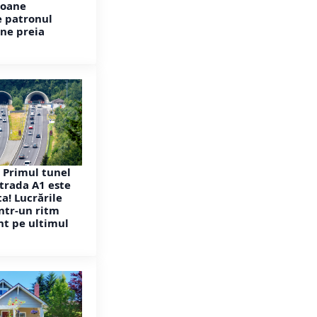
ioane
e patronul
ne preia
 Primul tunel
trada A1 este
a! Lucrările
ntr-un ritm
t pe ultimul