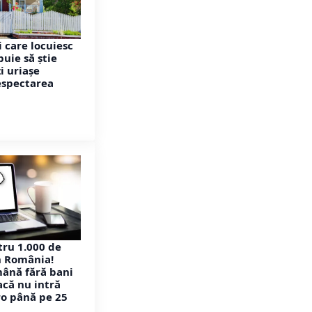
 care locuiesc
buie să știe
i uriașe
espectarea
ru 1.000 de
n România!
mână fără bani
acă nu intră
ro până pe 25