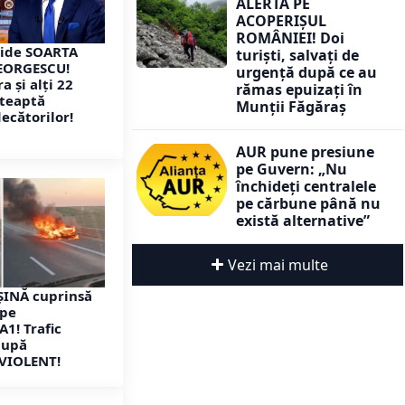
ALERTĂ PE
ACOPERIȘUL
ROMÂNIEI! Doi
ecide SOARTA
turiști, salvați de
GEORGESCU!
urgență după ce au
a și alți 22
rămas epuizați în
șteaptă
Munții Făgăraș
ecătorilor!
AUR pune presiune
pe Guvern: „Nu
închideți centralele
pe cărbune până nu
există alternative”
Vezi mai multe
ȘINĂ cuprinsă
 pe
A1! Trafic
după
VIOLENT!