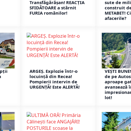
Transfăgărășan! REACȚIA
sute de mil
SFIDĂTOARE a stârnit
construit d
FURIA românilor!
METABET! Ci
afacerile?
pții
ARGEȘ. Explozie într-o
VEȘTI BUNE!
n
locuință din Recea!
de pe Autos
Pompierii intervin de
aproape gat
URGENȚĂ! Este ALERTĂ!
avansează î
impresionan
lot!