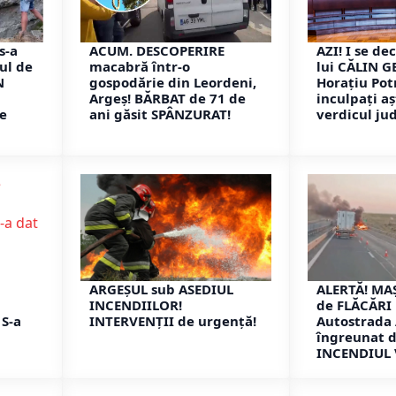
s-a
ACUM. DESCOPERIRE
AZI! I se d
ul de
macabră într-o
lui CĂLIN 
N
gospodărie din Leordeni,
Horațiu Potr
Argeș! BĂRBAT de 71 de
inculpați a
de
ani găsit SPÂNZURAT!
verdicul jud
ARGEȘUL sub ASEDIUL
ALERTĂ! MA
INCENDIILOR!
de FLĂCĂRI
 S-a
INTERVENȚII de urgență!
Autostrada 
îngreunat 
INCENDIUL 