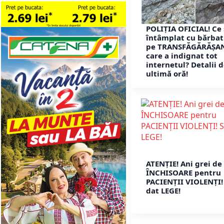
POLIȚIA OFICIAL! Ce 
întâmplat cu bărbat
pe TRANSFĂGĂRĂȘA
care a indignat tot
internetul? Detalii 
ultimă oră!
ATENȚIE! Ani grei de
ÎNCHISOARE pentru
PACIENȚII VIOLENȚI!
dat LEGE!