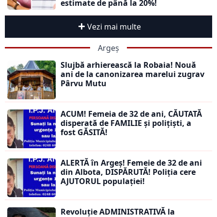
estimate de până la 20%!
Vezi mai multe
Argeș
Slujbă arhierească la Robaia! Nouă
ani de la canonizarea marelui zugrav
Pârvu Mutu
ACUM! Femeia de 32 de ani, CĂUTATĂ
disperată de FAMILIE și polițiști, a
fost GĂSITĂ!
ALERTĂ în Argeș! Femeie de 32 de ani
din Albota, DISPĂRUTĂ! Poliția cere
AJUTORUL populației!
Revoluție ADMINISTRATIVĂ la