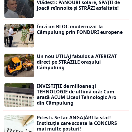
Vlădești: PANOURI solare, SPAȚII de
joacă reînnoite și STRĂZI asfaltate!
Încă un BLOC modernizat la
Câmpulung prin FONDURI europene
Un nou UTILAJ fabulos a ATERIZAT
direct pe STRĂZILE orașului
Câmpulung
INVESTIȚIE de milioane și
TEHNOLOGIE de ultimă oră: Cum
arată ACUM Liceul Tehnologic Aro
din Câmpulung
Pitești. Se fac ANGAJĂRI la stat!
Instituția care scoate la CONCURS
mai multe posturi!