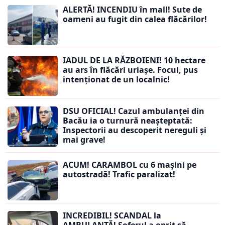
ALERTĂ! INCENDIU în mall! Sute de
oameni au fugit din calea flăcărilor!
IADUL DE LA RĂZBOIENI! 10 hectare
au ars în flăcări uriașe. Focul, pus
intenționat de un localnic!
DSU OFICIAL! Cazul ambulanței din
Bacău ia o turnură neașteptată:
Inspectorii au descoperit nereguli și
mai grave!
ACUM! CARAMBOL cu 6 mașini pe
autostradă! Trafic paralizat!
INCREDIBIL! SCANDAL la
AMBULANȚĂ! Șoferul a oprit să