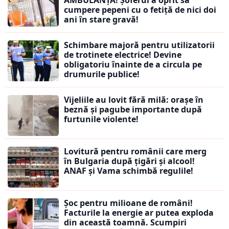
cumpere pepeni cu o fetiță de nici doi
ani în stare gravă!
Schimbare majoră pentru utilizatorii
de trotinete electrice! Devine
obligatoriu înainte de a circula pe
drumurile publice!
Vijeliile au lovit fără milă: orașe în
beznă și pagube importante după
furtunile violente!
Lovitură pentru românii care merg
în Bulgaria după țigări și alcool!
ANAF și Vama schimbă regulile!
Șoc pentru milioane de români!
Facturile la energie ar putea exploda
din această toamnă. Scumpiri