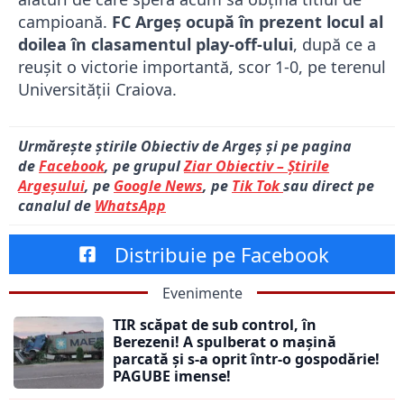
campioană.
FC Argeș ocupă în prezent locul al
doilea în clasamentul play-off-ului
, după ce a
reușit o victorie importantă, scor 1-0, pe terenul
Universității Craiova.
Urmărește știrile Obiectiv de Argeș și pe pagina
de
Facebook
, pe grupul
Ziar Obiectiv – Știrile
Argeșului
, pe
Google News
, pe
Tik Tok
sau direct pe
canalul de
WhatsApp
Distribuie pe Facebook
Evenimente
TIR scăpat de sub control, în
Berezeni! A spulberat o mașină
parcată și s-a oprit într-o gospodărie!
PAGUBE imense!