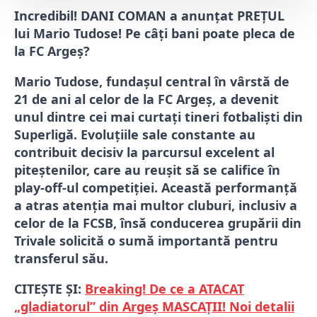
Incredibil! DANI COMAN a anunțat PREȚUL
lui Mario Tudose! Pe câți bani poate pleca de
la FC Argeș?
Mario Tudose, fundașul central în vârstă de
21 de ani al celor de la FC Argeș, a devenit
unul dintre cei mai curtați tineri fotbaliști din
Superligă. Evoluțiile sale constante au
contribuit decisiv la parcursul excelent al
piteștenilor, care au reușit să se califice în
play-off-ul competiției. Această performanță
a atras atenția mai multor cluburi, inclusiv a
celor de la FCSB, însă conducerea grupării din
Trivale solicită o sumă importantă pentru
transferul său.
CITEȘTE ȘI:
Breaking! De ce a ATACAT
„gladiatorul” din Argeș MASCAȚII! Noi detalii