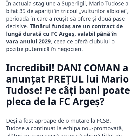
În actuala stagiune a Superligii, Mario Tudose a
bifat 35 de apariții în tricoul „vulturilor albiolei”,
perioadă în care a reușit să ofere și două pase
decisive.
Tânărul fundaș are un contract de
lungă durată cu FC Argeș, valabil până în
vara anului 2029
, ceea ce oferă clubului o
poziție puternică în negocieri.
Incredibil! DANI COMAN a
anunțat PREȚUL lui Mario
Tudose! Pe câți bani poate
pleca de la FC Argeș?
Deși a fost aproape de o mutare la FCSB,
Tudose a continuat la echipa nou-promovată,
alături de care speră acum să obțină titlul de