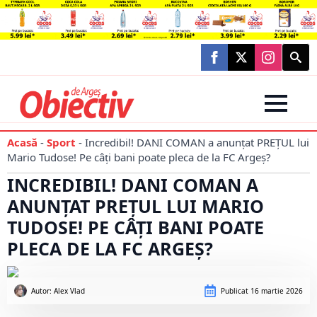
Searc
for:
Acasă
-
Sport
-
Incredibil! DANI COMAN a anunțat PREȚUL lui
Mario Tudose! Pe câți bani poate pleca de la FC Argeș?
INCREDIBIL! DANI COMAN A
ANUNȚAT PREȚUL LUI MARIO
TUDOSE! PE CÂȚI BANI POATE
PLECA DE LA FC ARGEȘ?
Autor: 
Alex Vlad
Publicat
16 martie 2026