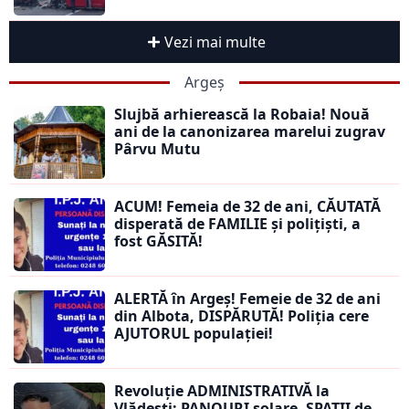
Vezi mai multe
Argeș
Slujbă arhierească la Robaia! Nouă
ani de la canonizarea marelui zugrav
Pârvu Mutu
ACUM! Femeia de 32 de ani, CĂUTATĂ
disperată de FAMILIE și polițiști, a
fost GĂSITĂ!
ALERTĂ în Argeș! Femeie de 32 de ani
din Albota, DISPĂRUTĂ! Poliția cere
AJUTORUL populației!
Revoluție ADMINISTRATIVĂ la
Vlădești: PANOURI solare, SPAȚII de