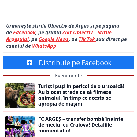
Urmărește știrile Obiectiv de Argeș și pe pagina
de
Facebook
, pe grupul
Ziar Obiectiv – Știrile
Argeșului
, pe
Google News
, pe
Tik Tok
sau direct pe
canalul de
WhatsApp
Distribuie pe Facebook
Evenimente
Turiști puși în pericol de o ursoaică!
Au blocat strada ca să filmeze
animalul, în timp ce acesta se
apropia de mașini!
FC ARGEȘ – transfer bombă înainte
de meciul cu Craiova! Detaliile
momentului!