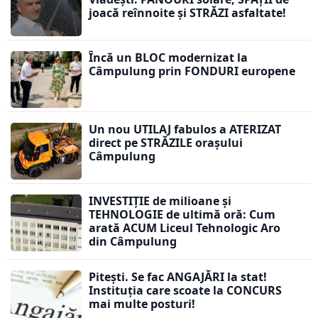
joacă reînnoite și STRĂZI asfaltate!
Încă un BLOC modernizat la
Câmpulung prin FONDURI europene
Un nou UTILAJ fabulos a ATERIZAT
direct pe STRĂZILE orașului
Câmpulung
INVESTIȚIE de milioane și
TEHNOLOGIE de ultimă oră: Cum
arată ACUM Liceul Tehnologic Aro
din Câmpulung
Pitești. Se fac ANGAJĂRI la stat!
Instituția care scoate la CONCURS
mai multe posturi!