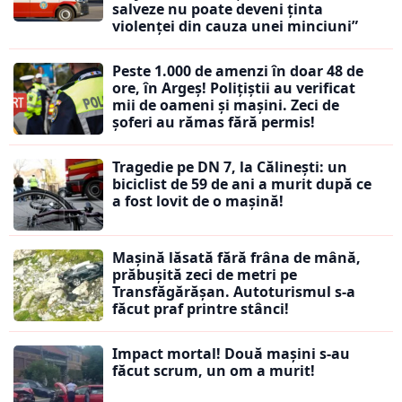
salveze nu poate deveni ținta
violenței din cauza unei minciuni”
Peste 1.000 de amenzi în doar 48 de
ore, în Argeș! Polițiștii au verificat
mii de oameni și mașini. Zeci de
șoferi au rămas fără permis!
Tragedie pe DN 7, la Călinești: un
biciclist de 59 de ani a murit după ce
a fost lovit de o mașină!
Mașină lăsată fără frâna de mână,
prăbușită zeci de metri pe
Transfăgărășan. Autoturismul s-a
făcut praf printre stânci!
Impact mortal! Două mașini s-au
făcut scrum, un om a murit!