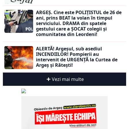
ARGEȘ. Cine este POLIȚISTUL de 26 de
ani, prins BEAT la volan în timpul
serviciului. DRAMA din spatele
gestului care a ȘOCAT colegii și
comunitatea din Leordeni!
ALERTĂ! Argeșul, sub asediul
INCENDIILOR! Pompierii au
intervenit de URGENȚĂ la Curtea de
Argeș și Rătești!
Vezi mai multe