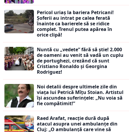
Pericol uriaș la bariera Petricani!
Șoferii au intrat pe calea ferată
înainte ca barierele să se ridice
complet. Trenul putea apărea în
orice clipă!
Nuntă cu „vedete” fără să știe! 2.000
de oameni au venit să vadă un cuplu
de portughezi, crezând că sunt
Cristiano Ronaldo și Georgina
Rodriguez!
Noi detalii despre ultimele zile din
viața lui Petrică Mîțu Stoian. Artistul
își ascundea suferințele: „Nu voia să
fie compătimit!”
Raed Arafat, reacție dură după
atacul asupra unei ambulanțe din
Cluj: „O ambulanță care vine să