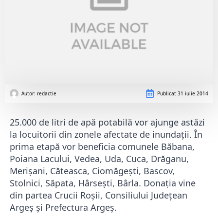
Autor: 
redactie
Publicat
31 iulie 2014
25.000 de litri de apă potabilă vor ajunge astăzi
la locuitorii din zonele afectate de inundații. În
prima etapă vor beneficia comunele Băbana,
Poiana Lacului, Vedea, Uda, Cuca, Drăganu,
Merișani, Căteasca, Ciomăgești, Bascov,
Stolnici, Săpata, Hârsești, Bârla. Donația vine
din partea Crucii Roșii, Consiliului Județean
Argeș și Prefectura Argeș.