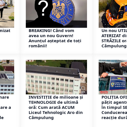
nizat
BREAKING! Când vom
Un nou UTIL
avea un nou Guvern!
ATERIZAT di
Anunțul așteptat de toți
STRĂZILE or
românii!
Câmpulung
mare
INVESTIȚIE de milioane și
POLIȚIA OFI
TEHNOLOGIE de ultimă
pățit agent
are a
oră: Cum arată ACUM
în timpul S
Liceul Tehnologic Aro din
Conducerea 
de
Câmpulung
reacție dur