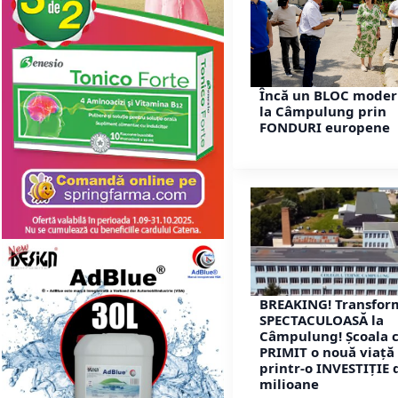
Încă un BLOC moder
la Câmpulung prin
FONDURI europene
BREAKING! Transfor
SPECTACULOASĂ la
Câmpulung! Școala c
PRIMIT o nouă viață
printr-o INVESTIȚIE 
milioane