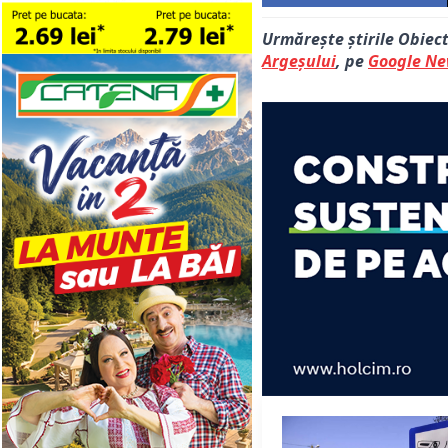
Urmărește știrile Obiec
Argeșului
, pe
Google N