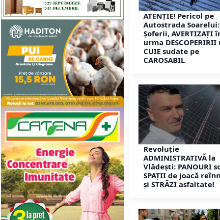
ATENȚIE! Pericol pe
Autostrada Soarelui:
Șoferii, AVERTIZAȚI î
urma DESCOPERIRII 
CUIE sudate pe
CAROSABIL
Revoluție
ADMINISTRATIVĂ la
Vlădești: PANOURI so
SPAȚII de joacă reîn
și STRĂZI asfaltate!