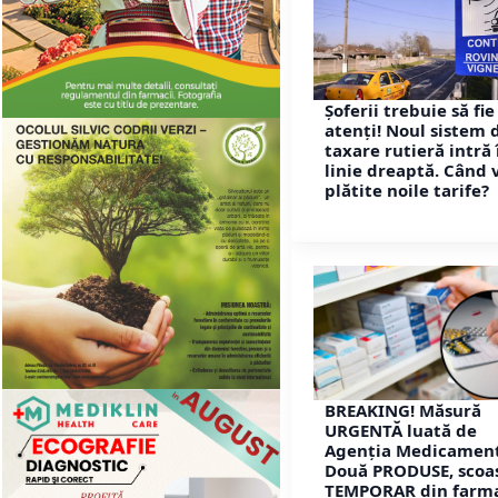
Șoferii trebuie să fie
atenți! Noul sistem 
taxare rutieră intră 
linie dreaptă. Când v
plătite noile tarife?
BREAKING! Măsură
URGENTĂ luată de
Agenția Medicament
Două PRODUSE, scoa
TEMPORAR din farma