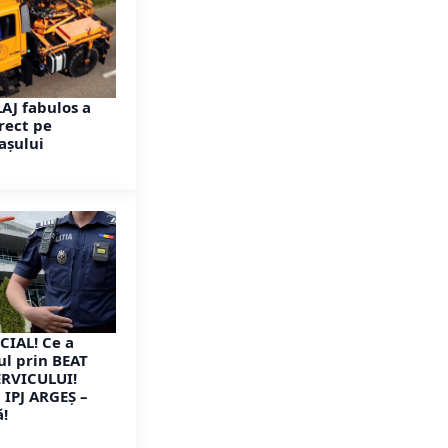
AJ fabulos a
rect pe
așului
CIAL! Ce a
ul prin BEAT
ERVICULUI!
IPJ ARGEȘ –
ă!