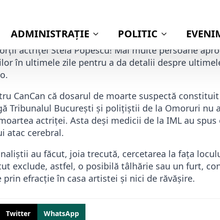
Publicat
3
orţii actriţei Stela Popescu! Mai multe persoane aprop
lor în ultimele zile pentru a da detalii despre ultimel
ro.
tru CanCan că dosarul de moarte suspectă constituit
ă Tribunalul Bucureşti şi poliţiştii de la Omoruri nu a 
oartea actriţei. Asta deşi medicii de la IML au spus 
i atac cerebral.
naliştii au făcut, joia trecută, cercetarea la faţa loculu
ut exclude, astfel, o posibilă tâlhărie sau un furt, c
prin efracţie în casa artistei şi nici de răvăşire.
Twitter
WhatsApp