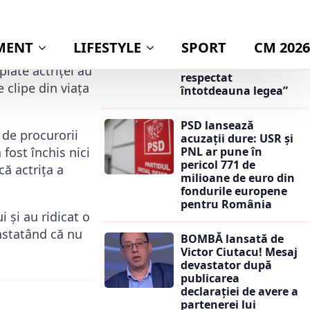
dacă va publica
averea partenerei
0 noiembrie 2017
sale. Răspunsul care
a stârnit
controverse: „Am
iate actriţei au
respectat
e clipe din viaţa
întotdeauna legea”
PSD lansează
 de procurorii
acuzații dure: USR și
PNL ar pune în
fost închis nici
pericol 771 de
că actriţa a
milioane de euro din
fondurile europene
pentru România
i şi au ridicat o
onstatând că nu
BOMBĂ lansată de
Victor Ciutacu! Mesaj
devastator după
publicarea
declarației de avere a
partenerei lui