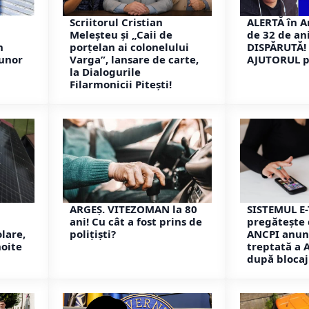
Scriitorul Cristian
ALERTĂ în A
Meleșteu și „Caii de
de 32 de ani
n
porțelan ai colonelului
DISPĂRUTĂ! 
unor
Varga”, lansare de carte,
AJUTORUL p
la Dialogurile
Filarmonicii Pitești!
ARGEȘ. VITEZOMAN la 80
SISTEMUL E-
ani! Cu cât a fost prins de
pregătește 
lare,
polițiști?
ANCPI anun
noite
treptată a 
după blocaj