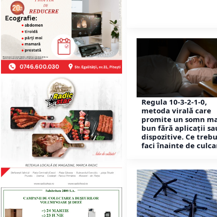
Regula 10-3-2-1-0,
metoda virală care
promite un somn ma
bun fără aplicații sa
dispozitive. Ce trebu
faci înainte de culca