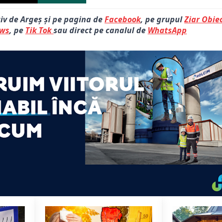
tiv de Argeș și pe pagina de
Facebook
, pe grupul
Ziar Obiec
ews
, pe
Tik Tok
sau direct pe canalul de
WhatsApp