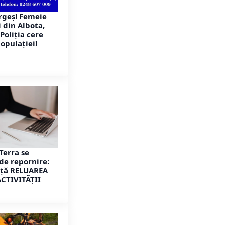
rgeș! Femeie
 din Albota,
Poliția cere
opulației!
Terra se
de repornire:
ță RELUAREA
ACTIVITĂȚII