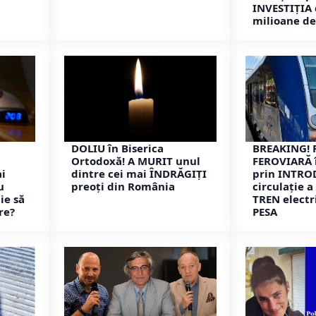
INVESTIȚIA 
milioane de
DOLIU în Biserica
BREAKING! 
Ortodoxă! A MURIT unul
FEROVIARĂ 
i
dintre cei mai ÎNDRĂGIȚI
prin INTRO
u
preoți din România
circulație a
ie să
TREN electr
re?
PESA