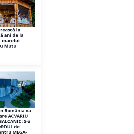
erească la
ă ani de la
a marelui
vu Mutu
În România va
mare ACVARIU
 BALCANIC: S-a
ORDUL de
entru MEGA-