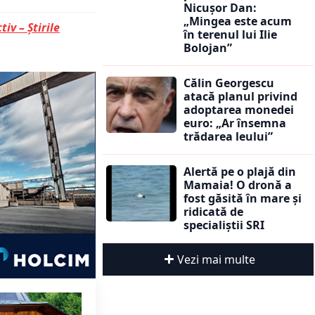
Nicușor Dan:
„Mingea este acum
tiv – Știrile
în terenul lui Ilie
Bolojan”
Călin Georgescu
atacă planul privind
adoptarea monedei
euro: „Ar însemna
trădarea leului”
Alertă pe o plajă din
Mamaia! O dronă a
fost găsită în mare și
ridicată de
specialiștii SRI
Vezi mai multe