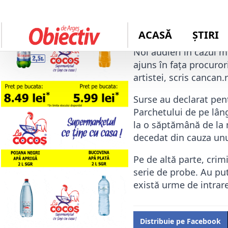
Autor: 
redactie
Noi audieri în cazul m
ajuns în faţa procurori
artistei, scris cancan.
Surse au declarat pen
Parchetului de pe lâng
la o săptămână de la m
decedat din cauza unu
Pe de altă parte, crimi
serie de probe. Au put
există urme de intrare 
Distribuie pe Facebook