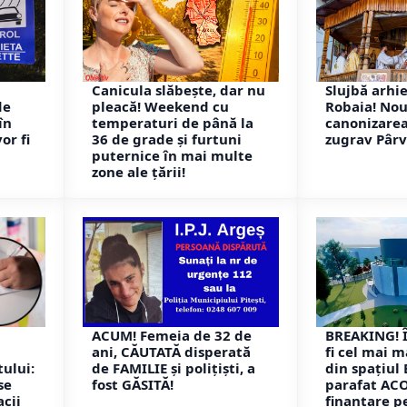
Canicula slăbește, dar nu
Slujbă arhi
de
pleacă! Weekend cu
Robaia! Nou
în
temperaturi de până la
canonizare
or fi
36 de grade și furtuni
zugrav Pâr
puternice în mai multe
zone ale țării!
ACUM! Femeia de 32 de
BREAKING! 
ani, CĂUTATĂ disperată
fi cel mai 
ului:
de FAMILIE și polițiști, a
din spațiul
se
fost GĂSITĂ!
parafat AC
cii
finanțare p