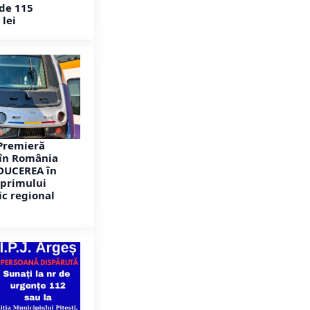
de 115
 lei
Premieră
în România
DUCEREA în
 primului
ic regional