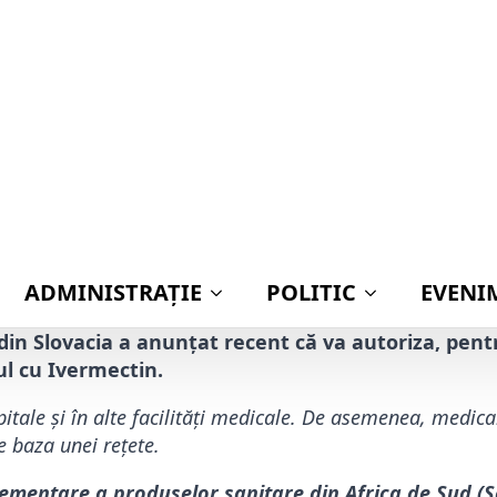
Publica
bucnit, în urmă cu câteva zile, acesta făcând refe
ntul utilizat în general pentru animale, dar care
 pentru a trata Covid-19. Mulți medici au păreri pr
medicament în schema de tratament COVID, susțin
e, însă sunt și mulți medici care se opun cu reziste
zbătute au avut loc în foarte multe țări, existând totuși 
introduce acest medicament cu uz veterinar în schema de 
 din Slovacia a anunțat recent că va autoriza, pent
ul cu Ivermectin.
 spitale și în alte facilități medicale. De asemenea, medi
pe baza unei rețete.
lementare a produselor sanitare din Africa de Sud (