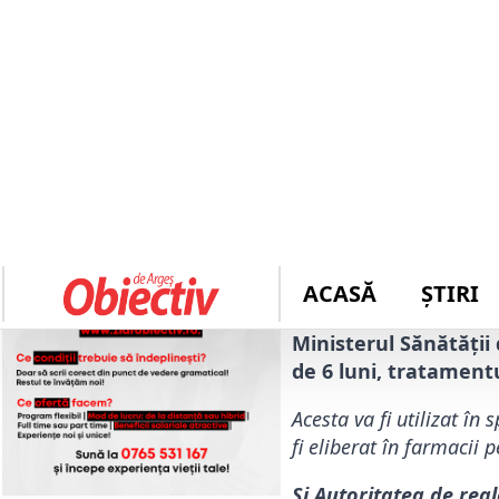
Autor: 
Mădălina Bara
Un amplu scandal a iz
Ivermectin, medicame
pare că este eficient
se introducă acest 
folosesc aceste pilul
Aceste discuții ampu de
anunțat oficial că va 
bolnavilor COVID.
Ministerul Sănătății
de 6 luni, tratament
Acesta va fi utilizat în
fi eliberat în farmacii 
Și Autoritatea de reg