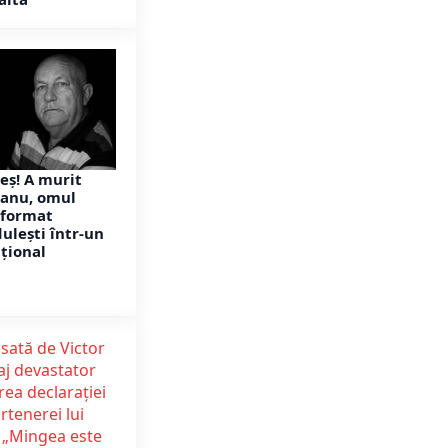
eș! A murit
eanu, omul
sformat
ulești într-un
țional