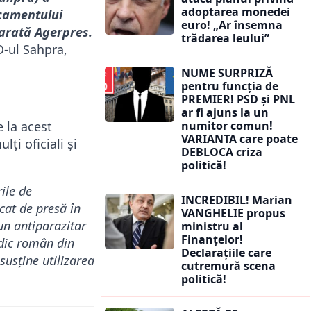
adoptarea monedei
icamentului
euro! „Ar însemna
arată Agerpres.
trădarea leului”
O-ul Sahpra,
NUME SURPRIZĂ
pentru funcția de
PREMIER! PSD și PNL
ar fi ajuns la un
 la acest
numitor comun!
VARIANTA care poate
ți oficiali și
DEBLOCA criza
politică!
ile de
INCREDIBIL! Marian
cat de presă în
VANGHELIE propus
un antiparazitar
ministru al
Finanțelor!
edic român din
Declarațiile care
 susține utilizarea
cutremură scena
politică!