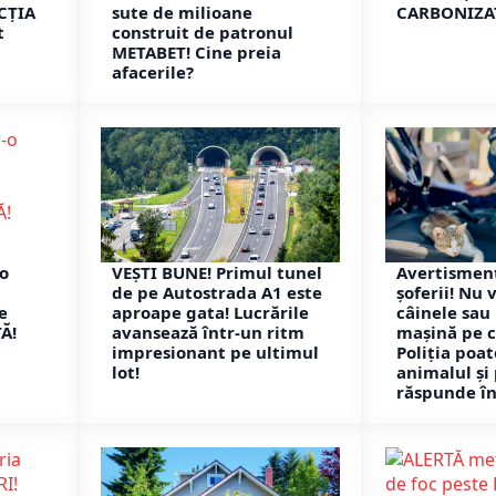
CȚIA
sute de milioane
CARBONIZA
t
construit de patronul
METABET! Cine preia
afacerile?
-o
VEȘTI BUNE! Primul tunel
Avertisment
de pe Autostrada A1 este
șoferii! Nu 
e
aproape gata! Lucrările
câinele sau 
Ă!
avansează într-un ritm
mașină pe c
impresionant pe ultimul
Poliția poat
lot!
animalul și
răspunde în 