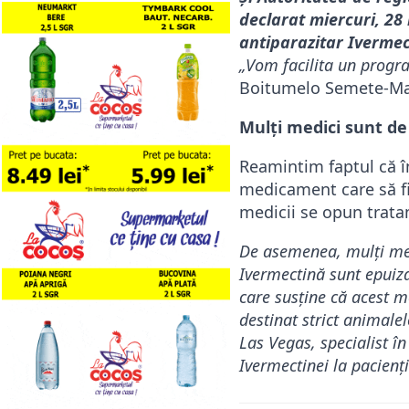
declarat miercuri, 28
antiparazitar Iverme
„Vom facilita un progra
Boitumelo Semete-Mako
Mulți medici sunt de
Reamintim faptul că în
medicament care să fie 
medicii se opun trata
De asemenea, mulţi medi
Ivermectină sunt epuiza
care susține că acest m
destinat strict animale
Las Vegas, specialist în
Ivermectinei la pacienţi