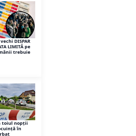
 vechi DISPAR
DATA LIMITĂ pe
omânii trebuie
 toiul nopții
Locuință în
rbat