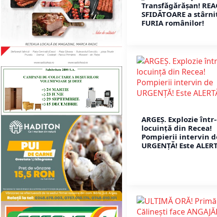
Transfăgărășan! REA
SFIDĂTOARE a stârni
FURIA românilor!
ARGEȘ. Explozie într
locuință din Recea!
Pompierii intervin d
URGENȚĂ! Este ALERT