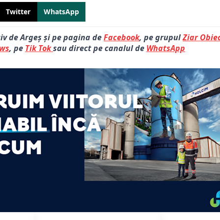
Twitter
WhatsApp
tiv de Argeș și pe pagina de
Facebook
, pe grupul
Ziar Obiec
ews
, pe
Tik Tok
sau direct pe canalul de
WhatsApp