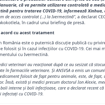
 ianuarie, că va permite utilizarea controlată a med
ctină pentru tratarea COVID-19, informează Xinhua, 
m de acces controlat (…) la Ivermectină”
, a declarat CE
kotlela, în cadrul unui briefing de presă.
 acord cu acest tratament
 România este o puternică discuție publică cu privire
folosit și în cazul infecțiilor cu COVID-19. Cei mai mul
mentului cu Ivermectină.
ci veterinari au reacţionat după ce au sesizat că stocur
te în farmaciile veterinare. Și ANSVSA a emis un comuni
edicament folosit de fapt pentru animale, este, de fapt, 
lor. Însă, există și medici precum doctorul Ion Alexie, m
 boli interne şi boli infecţioase, care a declarat recent că
i infectaţi cu COVID-19.