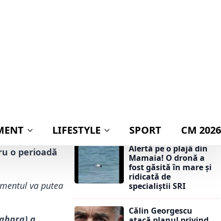
publicarea
t
29 ianuarie 2021
declarației de avere a
partenerei lui
Nicușor Dan:
rire la
„Mingea este acum
 între timp se
în terenul lui Ilie
o și doresc să
Bolojan”
ând că ei
nță.
Călin Georgescu
atacă planul privind
adoptarea monedei
țări care a
euro: „Ar însemna
tratament a
trădarea leului”
Alertă pe o plajă din
ru o perioadă
Mamaia! O dronă a
fost găsită în mare și
ridicată de
camentul va putea
specialiștii SRI
Călin Georgescu
Sahpra) a
atacă planul privind