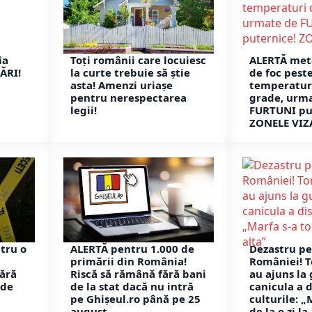
ia
Toți românii care locuiesc
ALERTĂ met
ĂRI!
la curte trebuie să știe
de foc pest
asta! Amenzi uriașe
temperaturi
pentru nerespectarea
grade, urm
legii!
FURTUNI pu
ZONELE VIZ
tru o
ALERTĂ pentru 1.000 de
Dezastru p
primării din România!
României! T
fără
Riscă să rămână fără bani
au ajuns la
nde
de la stat dacă nu intră
canicula a d
pe Ghișeul.ro până pe 25
culturile: „
august
de la o zi la