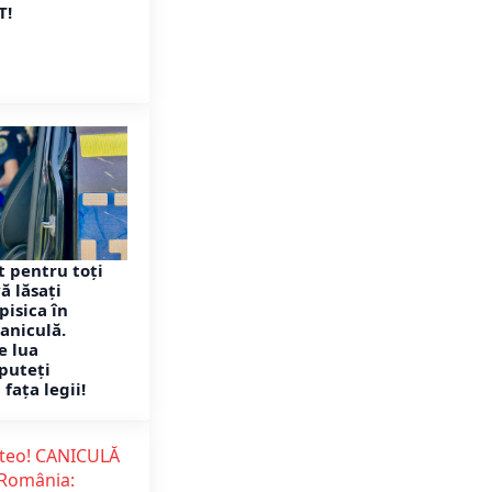
T!
 pentru toți
vă lăsați
pisica în
aniculă.
e lua
 puteți
fața legii!