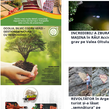
INCREDIBIL! A ZBUR
MAȘINA în RÂU! Acc
grav pe Valea Oltulu
REVOLTĂTOR în Arge
turist și-a lăsat
„semnătura” pe