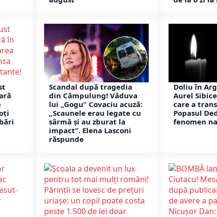
st
Scandal după tragedia
Doliu în Arg
rară
din Câmpulung! Văduva
Aurel Sibic
e
lui „Gogu” Covaciu acuză:
care a tran
oți
„Scaunele erau legate cu
Popasul Ded
bări
sârmă și au zburat la
fenomen na
impact”. Elena Lasconi
răspunde