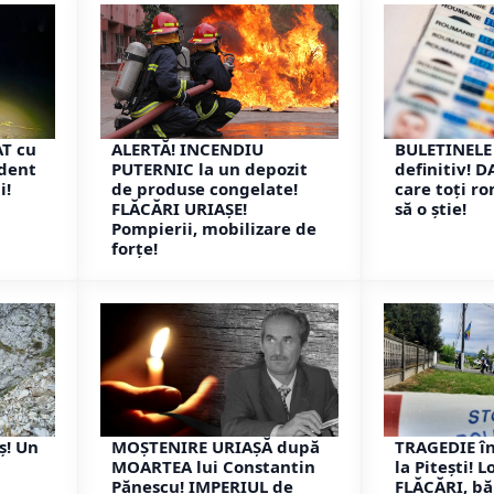
AT cu
ALERTĂ! INCENDIU
BULETINELE
ident
PUTERNIC la un depozit
definitiv! 
i!
de produse congelate!
care toți r
FLĂCĂRI URIAȘE!
să o știe!
Pompierii, mobilizare de
forțe!
ș! Un
MOȘTENIRE URIAȘĂ după
TRAGEDIE în
MOARTEA lui Constantin
la Pitești! 
Pănescu! IMPERIUL de
FLĂCĂRI, bă