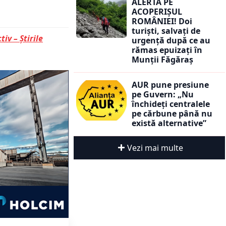
ALERTĂ PE
ACOPERIȘUL
ROMÂNIEI! Doi
turiști, salvați de
tiv – Știrile
urgență după ce au
rămas epuizați în
Munții Făgăraș
AUR pune presiune
pe Guvern: „Nu
închideți centralele
pe cărbune până nu
există alternative”
Vezi mai multe