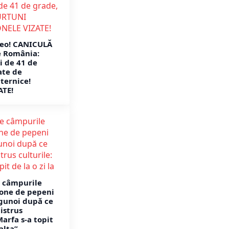
eo! CANICULĂ
e România:
 de 41 de
ate de
ternice!
ATE!
e câmpurile
one de pepeni
 gunoi după ce
istrus
Marfa s-a topit
 alta”