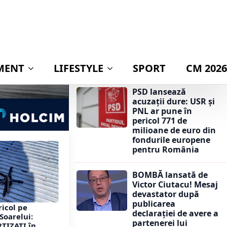
dacă va publica
averea partenerei
sale. Răspunsul care
a stârnit
controverse: „Am
respectat
întotdeauna legea”
PSD lansează
acuzații dure: USR și
PNL ar pune în
pericol 771 de
milioane de euro din
fondurile europene
pentru România
BOMBĂ lansată de
Victor Ciutacu! Mesaj
devastator după
publicarea
ricol pe
declarației de avere a
Soarelui:
partenerei lui
RTIZAȚI în