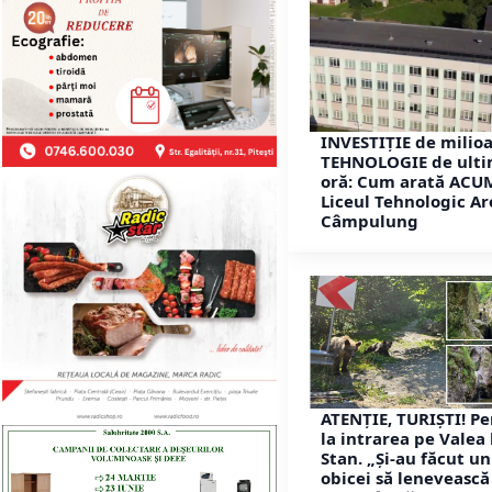
INVESTIȚIE de milioa
TEHNOLOGIE de ult
oră: Cum arată ACU
Liceul Tehnologic Ar
Câmpulung
ATENȚIE, TURIȘTI! Pe
la intrarea pe Valea 
Stan. „Și-au făcut un
obicei să lenevească