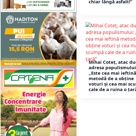
chiar lângă asfalt!”
Mihai Coteț, atac du
adresa populismului
„Este cea mai ieftin
metodă de a obține
voturi și cea mai s
cale de a ruina o țar