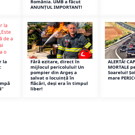
România. UMB a făcut
ANUNȚUL IMPORTANT!
r la
Fără ezitare, direct în
ALERTĂ! CA
:
mijlocul pericolului! Un
MORTALE pe
ă
pompier din Argeș a
Soarelui! Șo
salvat o locuință în
mare PERIC
cumpă
flăcări, deși era în timpul
ă”
liber!