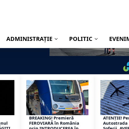
BREAKING! Premieră
ATENȚIE! Pe
unul
FEROVIARĂ în România
Autostrada 
ĂGIȚI
prin INTRODUCEREA în
Șoferii, AVE