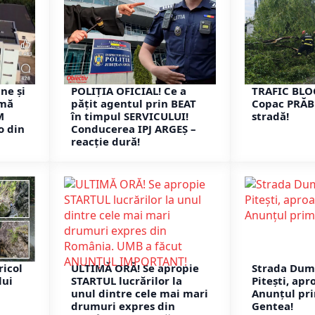
ne și
POLIȚIA OFICIAL! Ce a
TRAFIC BLO
imă
pățit agentul prin BEAT
Copac PRĂB
M
în timpul SERVICULUI!
stradă!
o din
Conducerea IPJ ARGEȘ –
reacție dură!
ricol
ULTIMĂ ORĂ! Se apropie
Strada Dum
lui
STARTUL lucrărilor la
Pitești, apr
unul dintre cele mai mari
Anunțul pr
drumuri expres din
Gentea!