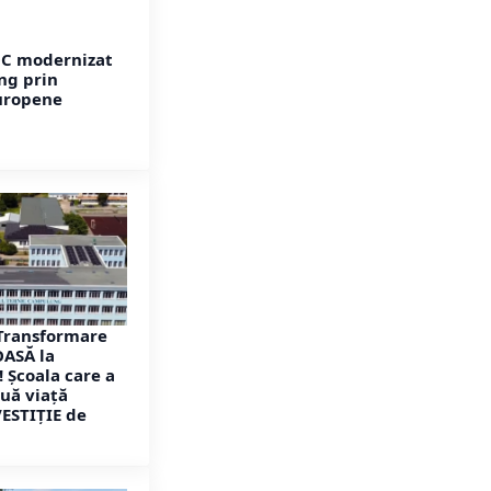
OC modernizat
ng prin
uropene
Transformare
ASĂ la
Școala care a
uă viață
VESTIȚIE de