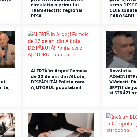
circulație a primului
urma DESCO
TREN electric regional
CUIE sudate
PESA
CAROSABIL
ALERTĂ în Argeș! Femeie
Revoluție
de 32 de ani din Albota,
ADMINISTRA
lui
DISPĂRUTĂ! Poliția cere
Vlădești: P
arte,
AJUTORUL populației!
SPAȚII de j
și STRĂZI as