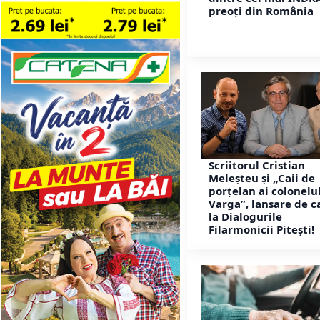
preoți din România
Scriitorul Cristian
Meleșteu și „Caii de
porțelan ai colonelu
Varga”, lansare de c
la Dialogurile
Filarmonicii Pitești!