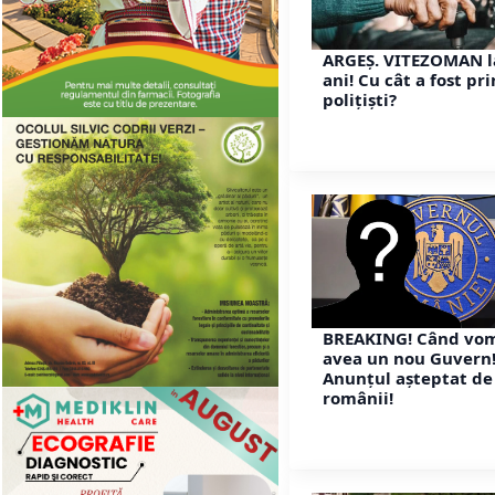
ARGEȘ. VITEZOMAN l
ani! Cu cât a fost pr
polițiști?
BREAKING! Când vo
avea un nou Guvern
Anunțul așteptat de 
românii!