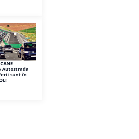
PCANE
 Autostrada
ferii sunt în
OL!