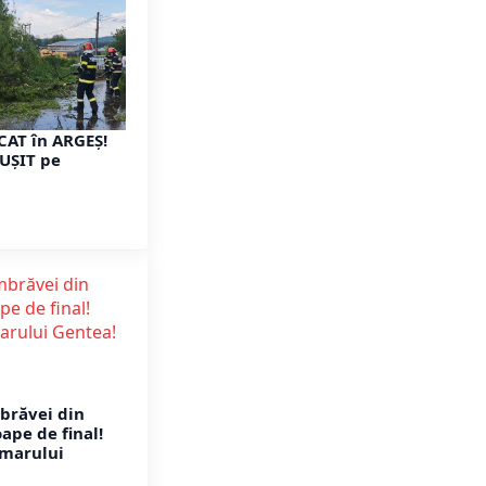
CAT în ARGEȘ!
UȘIT pe
brăvei din
oape de final!
imarului