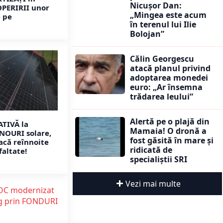
Nicușor Dan:
PERIRII unor
„Mingea este acum
 pe
în terenul lui Ilie
Bolojan”
Călin Georgescu
atacă planul privind
adoptarea monedei
euro: „Ar însemna
trădarea leului”
Alertă pe o plajă din
TIVĂ la
Mamaia! O dronă a
ANOURI solare,
fost găsită în mare și
oacă reînnoite
ridicată de
faltate!
specialiștii SRI
Vezi mai multe