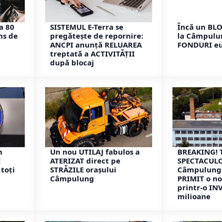
a 80
SISTEMUL E-Terra se
Încă un BL
ins de
pregătește de repornire:
la Câmpulu
ANCPI anunță RELUAREA
FONDURI e
treptată a ACTIVITĂȚII
după blocaj
m
Un nou UTILAJ fabulos a
BREAKING! 
!
ATERIZAT direct pe
SPECTACULO
toți
STRĂZILE orașului
Câmpulung! 
Câmpulung
PRIMIT o no
printr-o IN
milioane