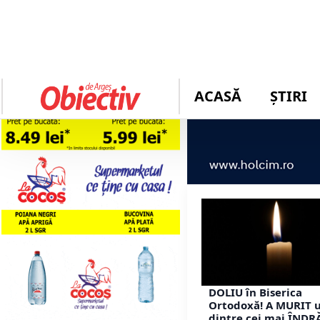
DOLIU în Biserica
Ortodoxă! A MURIT 
dintre cei mai ÎNDR