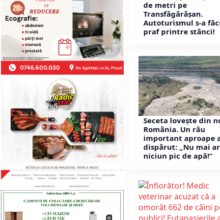
de metri pe
Transfăgărășan.
Autoturismul s-a făc
praf printre stânci!
Seceta lovește din n
România. Un râu
important aproape 
dispărut: „Nu mai a
niciun pic de apă!”