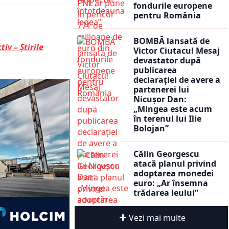
fondurile europene
pentru România
BOMBĂ lansată de
tiv – Știrile
Victor Ciutacu! Mesaj
devastator după
publicarea
declarației de avere a
partenerei lui
Nicușor Dan:
„Mingea este acum
în terenul lui Ilie
Bolojan”
Călin Georgescu
atacă planul privind
adoptarea monedei
euro: „Ar însemna
trădarea leului”
Vezi mai multe