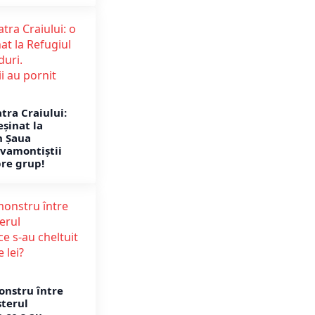
atra Craiului:
eșinat la
n Șaua
lvamontiștii
pre grup!
nstru între
sterul