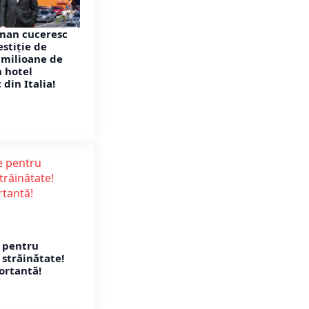
man cuceresc
estiție de
 milioane de
n hotel
din Italia!
e pentru
 străinătate!
ortantă!