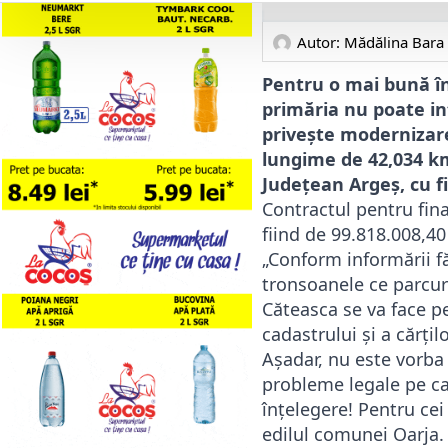
Autor: 
Mădălina Bara
Pentru o mai bună în
primăria nu poate in
privește modernizare 
lungime de 42,034 km
Județean Argeș, cu 
Contractul pentru fina
fiind de 99.818.008,40 
„Conform informării f
tronsoanele ce parcur
Căteasca se va face pe
cadastrului şi a cărțil
Așadar, nu este vorba 
probleme legale pe ca
înțelegere! Pentru cei
edilul comunei Oarja.