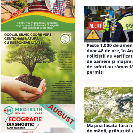
Peste 1.000 de amenz
doar 48 de ore, în Ar
Polițiștii au verifica
de oameni și mașini.
de șoferi au rămas f
permis!
Mașină lăsată fără f
de mână, prăbușită 