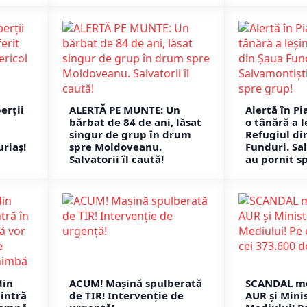
erții
ALERTĂ PE MUNTE: Un
Alertă în Pi
bărbat de 84 de ani, lăsat
o tânără a l
singur de grup în drum
Refugiul di
uriaș!
spre Moldoveanu.
Funduri. Sa
Salvatorii îl caută!
au pornit s
din
ACUM! Mașină spulberată
SCANDAL mo
 intră
de TIR! Intervenție de
AUR și Mini