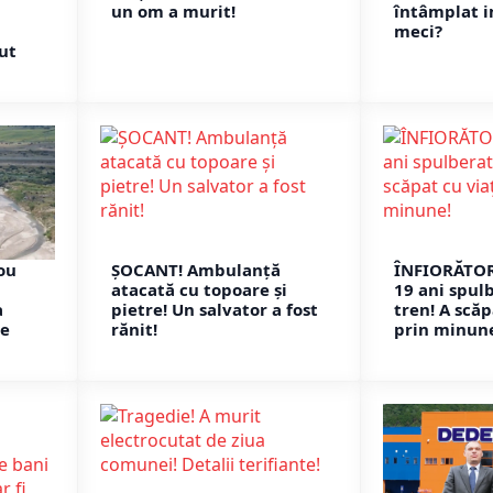
un om a murit!
întâmplat 
meci?
ut
ou
ȘOCANT! Ambulanță
ÎNFIORĂTOR
atacată cu topoare și
19 ani spul
a
pietre! Un salvator a fost
tren! A scăp
re
rănit!
prin minun