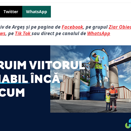
Twitter
WhatsApp
tiv de Argeș și pe pagina de
Facebook
, pe grupul
Ziar Obiec
ews
, pe
Tik Tok
sau direct pe canalul de
WhatsApp