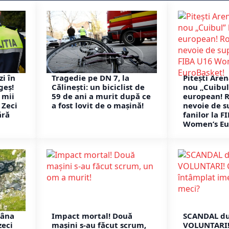
i în
Tragedie pe DN 7, la
Pitești Are
geș!
Călinești: un biciclist de
nou „Cuibul
t mii
59 de ani a murit după ce
european! 
 Zeci
a fost lovit de o mașină!
nevoie de s
ără
fanilor la F
Women’s Eu
râna
Impact mortal! Două
SCANDAL d
zeci
mașini s-au făcut scrum,
VOLUNTARI! 