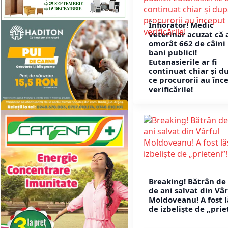
Înfiorător! Medic
veterinar acuzat că 
omorât 662 de câini
bani publici!
Eutanasierile ar fi
continuat chiar și d
ce procurorii au înc
verificările!
Breaking! Bătrân de
de ani salvat din Vâr
Moldoveanu! A fost l
de izbeliște de „prie