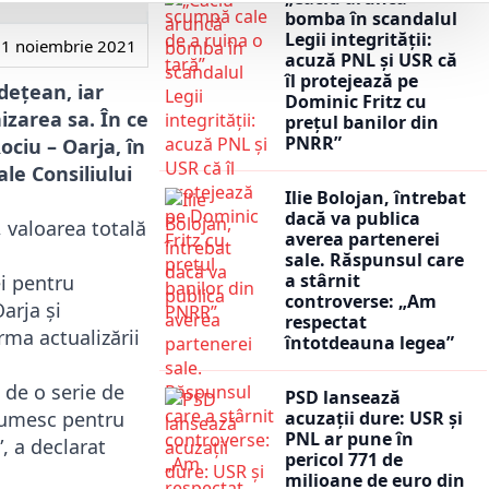
bomba în scandalul
Legii integrității:
1 noiembrie 2021
acuză PNL și USR că
îl protejează pe
dețean, iar
Dominic Fritz cu
zarea sa. În ce
prețul banilor din
PNRR”
ociu – Oarja, în
le Consiliului
Ilie Bolojan, întrebat
dacă va publica
 valoarea totală
averea partenerei
sale. Răspunsul care
a stârnit
i pentru
controverse: „Am
arja şi
respectat
rma actualizării
întotdeauna legea”
i de o serie de
PSD lansează
acuzații dure: USR și
lțumesc pentru
PNL ar pune în
, a declarat
pericol 771 de
milioane de euro din