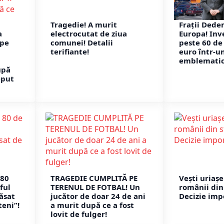
Tragedie! A murit
Frații Dede
a
electrocutat de ziua
Europa! Inv
 pe
comunei! Detalii
peste 60 de
terifiante!
euro într-u
emblematic 
upă
eput
 80
TRAGEDIE CUMPLITĂ PE
Vești uriaș
ful
TERENUL DE FOTBAL! Un
românii din
ăsat
jucător de doar 24 de ani
Decizie imp
teni”!
a murit după ce a fost
lovit de fulger!