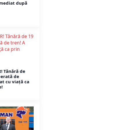
imediat după
! Tânără de
berată de
at cu viață ca
e!