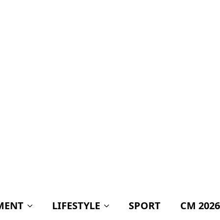
a plătit firme private
pentru o strategie pe
care ministerul
putea să o facă
singur!
BREAKING! Când
vom avea un nou
Guvern! Anunțul
așteptat de toți
românii!
Mihai Coteț, atac dur
la adresa
populismului: „Este
cea mai ieftină
metodă de a obține
voturi și cea mai
scumpă cale de a
ruina o țară”
„Câciu aruncă