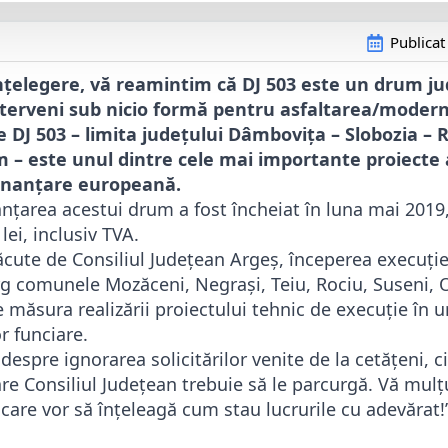
Publicat
țelegere, vă reamintim că DJ 503 este un drum ju
terveni sub nicio formă pentru asfaltarea/moderni
DJ 503 – limita județului Dâmbovița – Slobozia – R
 – este unul dintre cele mai importante proiecte a
finanțare europeană.
nțarea acestui drum a fost încheiat în luna mai 2019,
lei, inclusiv TVA.
ăcute de Consiliul Județean Argeș, începerea execuție
g comunele Mozăceni, Negraşi, Teiu, Rociu, Suseni, O
 măsura realizării proiectului tehnic de execuție în u
or funciare.
despre ignorarea solicitărilor venite de la cetățeni, c
re Consiliul Județean trebuie să le parcurgă. Vă mu
 care vor să înțeleagă cum stau lucrurile cu adevărat!”