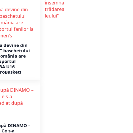
na devine din
” baschetului
România are
uportul
IBA U16
roBasket!
upă DINAMO –
Ce s-a