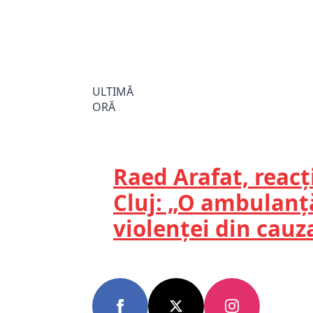
ULTIMĂ
ORĂ
Raed Arafat, reac
Cluj: „O ambulanță
violenței din cauz