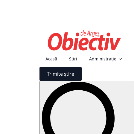
Acasă
Știri
Administraţie
Trimite știre