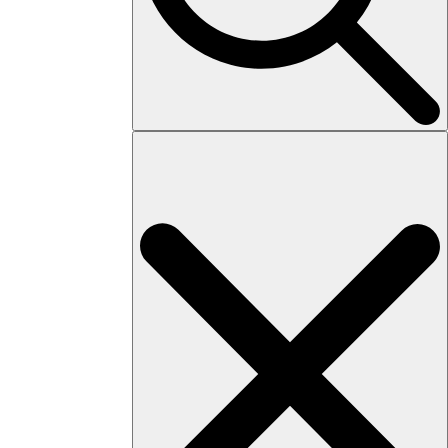
Search
for: