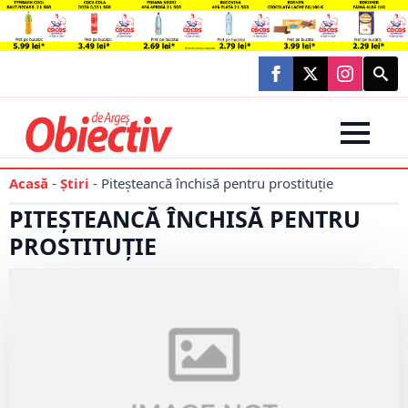
Searc
for:
Acasă
-
Știri
-
Piteșteancă închisă pentru prostituție
PITEȘTEANCĂ ÎNCHISĂ PENTRU
PROSTITUȚIE