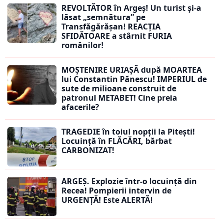
REVOLTĂTOR în Argeș! Un turist și-a
lăsat „semnătura” pe
Transfăgărășan! REACȚIA
SFIDĂTOARE a stârnit FURIA
românilor!
MOȘTENIRE URIAȘĂ după MOARTEA
lui Constantin Pănescu! IMPERIUL de
sute de milioane construit de
patronul METABET! Cine preia
afacerile?
TRAGEDIE în toiul nopții la Pitești!
Locuință în FLĂCĂRI, bărbat
CARBONIZAT!
ARGEȘ. Explozie într-o locuință din
Recea! Pompierii intervin de
URGENȚĂ! Este ALERTĂ!