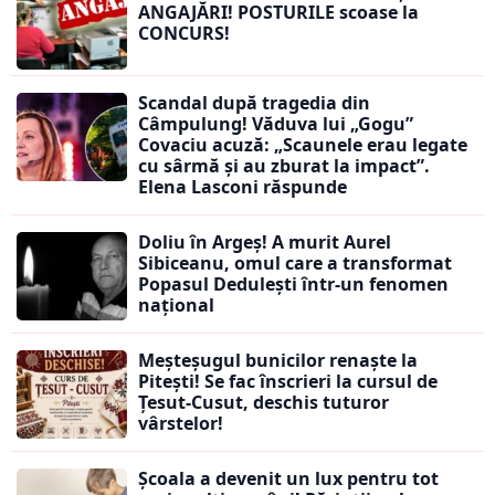
ANGAJĂRI! POSTURILE scoase la
CONCURS!
Scandal după tragedia din
Câmpulung! Văduva lui „Gogu”
Covaciu acuză: „Scaunele erau legate
cu sârmă și au zburat la impact”.
Elena Lasconi răspunde
Doliu în Argeș! A murit Aurel
Sibiceanu, omul care a transformat
Popasul Dedulești într-un fenomen
național
Meșteșugul bunicilor renaște la
Pitești! Se fac înscrieri la cursul de
Țesut-Cusut, deschis tuturor
vârstelor!
Școala a devenit un lux pentru tot