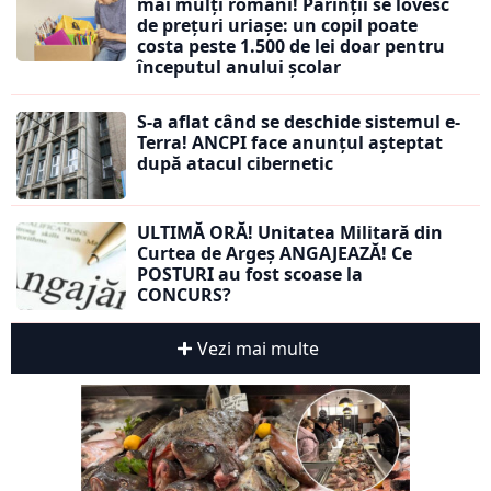
mai mulți români! Părinții se lovesc
de prețuri uriașe: un copil poate
costa peste 1.500 de lei doar pentru
începutul anului școlar
S-a aflat când se deschide sistemul e-
Terra! ANCPI face anunțul așteptat
după atacul cibernetic
ULTIMĂ ORĂ! Unitatea Militară din
Curtea de Argeș ANGAJEAZĂ! Ce
POSTURI au fost scoase la
CONCURS?
Vezi mai multe