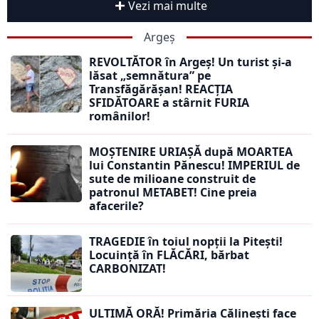
Vezi mai multe
Argeș
REVOLTĂTOR în Argeș! Un turist și-a
lăsat „semnătura” pe
Transfăgărășan! REACȚIA
SFIDĂTOARE a stârnit FURIA
românilor!
MOȘTENIRE URIAȘĂ după MOARTEA
lui Constantin Pănescu! IMPERIUL de
sute de milioane construit de
patronul METABET! Cine preia
afacerile?
TRAGEDIE în toiul nopții la Pitești!
Locuință în FLĂCĂRI, bărbat
CARBONIZAT!
ULTIMĂ ORĂ! Primăria Călinești face