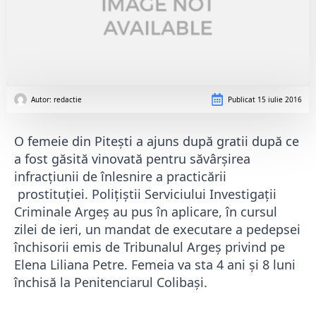
Autor: 
redactie
Publicat
15 iulie 2016
O femeie din Pitești a ajuns după gratii după ce
a fost găsită vinovată pentru săvârşirea
infracţiunii de înlesnire a practicării
prostituţiei. Poliţiştii Serviciului Investigaţii
Criminale Argeş au pus în aplicare, în cursul
zilei de ieri, un mandat de executare a pedepsei
închisorii emis de Tribunalul Argeş privind pe
Elena Liliana Petre. Femeia va sta 4 ani și 8 luni
închisă la Penitenciarul Colibași.