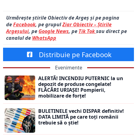
Urmărește știrile Obiectiv de Argeș și pe pagina
de
Facebook
, pe grupul
Ziar Obiectiv – Știrile
Argeșului
, pe
Google News
, pe
Tik Tok
sau direct pe
canalul de
WhatsApp
Distribuie pe Facebook
Evenimente
ALERTĂ! INCENDIU PUTERNIC la un
depozit de produse congelate!
FLĂCĂRI URIAȘE! Pompierii,
mobilizare de forțe!
BULETINELE vechi DISPAR definitiv!
DATA LIMITĂ pe care toți românii
trebuie să o știe!