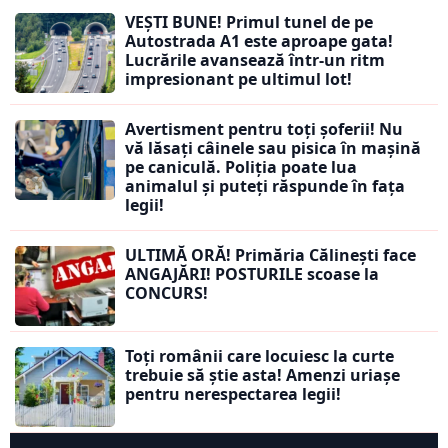
VEȘTI BUNE! Primul tunel de pe
Autostrada A1 este aproape gata!
Lucrările avansează într-un ritm
impresionant pe ultimul lot!
Avertisment pentru toți șoferii! Nu
vă lăsați câinele sau pisica în mașină
pe caniculă. Poliția poate lua
animalul și puteți răspunde în fața
legii!
ULTIMĂ ORĂ! Primăria Călinești face
ANGAJĂRI! POSTURILE scoase la
CONCURS!
Toți românii care locuiesc la curte
trebuie să știe asta! Amenzi uriașe
pentru nerespectarea legii!