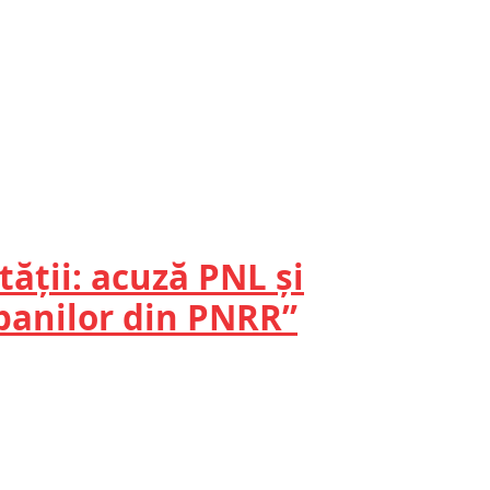
ății: acuză PNL și
 banilor din PNRR”