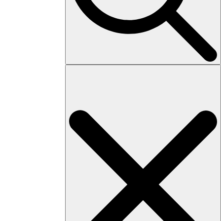
Search
for: