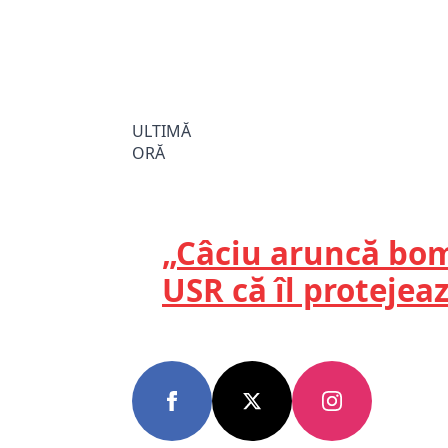
ULTIMĂ
ORĂ
„Câciu aruncă bomb
USR că îl protejea