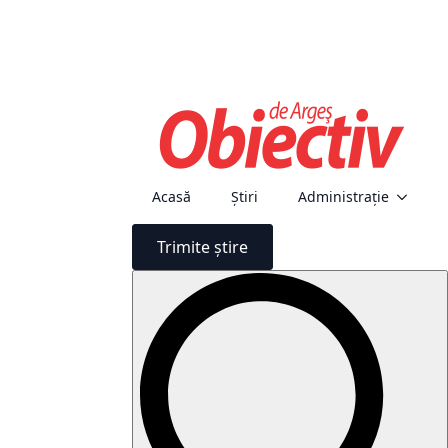
Acasă
Știri
Administraţie
Trimite știre