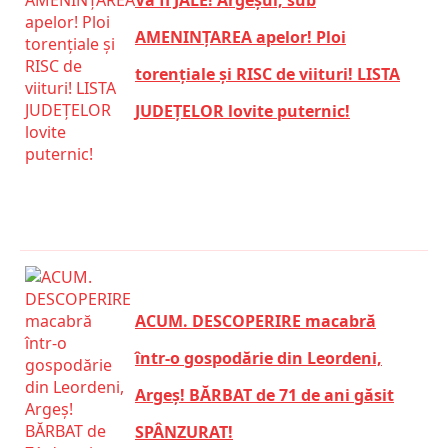
Va fi JALE! Argeșul, sub
AMENINȚAREA apelor! Ploi
torențiale și RISC de viituri! LISTA
JUDEȚELOR lovite puternic!
ACUM. DESCOPERIRE macabră
într-o gospodărie din Leordeni,
Argeș! BĂRBAT de 71 de ani găsit
SPÂNZURAT!