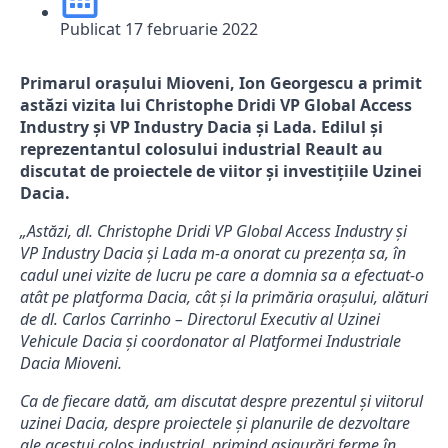
Publicat
17 februarie 2022
Primarul orașului Mioveni, Ion Georgescu a primit
astăzi vizita lui Christophe Dridi VP Global Access
Industry şi VP Industry Dacia şi Lada. Edilul și
reprezentantul colosului industrial Reault au
discutat de proiectele de viitor și investițiile Uzinei
Dacia.
„Astăzi, dl. Christophe Dridi VP Global Access Industry şi
VP Industry Dacia şi Lada m-a onorat cu prezența sa, în
cadul unei vizite de lucru pe care a domnia sa a efectuat-o
atât pe platforma Dacia, cât și la primăria orașului, alături
de dl. Carlos Carrinho – Directorul Executiv al Uzinei
Vehicule Dacia și coordonator al Platformei Industriale
Dacia Mioveni.
Ca de fiecare dată, am discutat despre prezentul și viitorul
uzinei Dacia, despre proiectele și planurile de dezvoltare
ale acestui colos industrial, primind asigurări ferme în