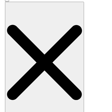
Search
for: