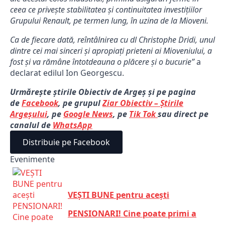
ceea ce privește stabilitatea și continuitatea investițiilor
Grupului Renault, pe termen lung, în uzina de la Mioveni.
Ca de fiecare dată, reîntâlnirea cu dl Christophe Dridi, unul
dintre cei mai sinceri și apropiați prieteni ai Mioveniului, a
fost și va rămâne întotdeauna o plăcere și o bucurie”
a
declarat edilul Ion Georgescu.
Urmărește știrile Obiectiv de Argeș și pe pagina
de
Facebook
, pe grupul
Ziar Obiectiv – Știrile
Argeșului
, pe
Google News
, pe
Tik Tok
sau direct pe
canalul de
WhatsApp
Distribuie pe Facebook
Evenimente
VEȘTI BUNE pentru acești
PENSIONARI! Cine poate primi a