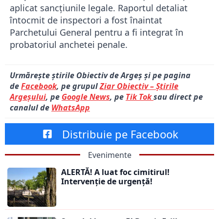
aplicat sancțiunile legale. Raportul detaliat
întocmit de inspectori a fost înaintat
Parchetului General pentru a fi integrat în
probatoriul anchetei penale.
Urmărește știrile Obiectiv de Argeș și pe pagina
de
Facebook
, pe grupul
Ziar Obiectiv – Știrile
Argeșului
, pe
Google News
, pe
Tik Tok
sau direct pe
canalul de
WhatsApp
Distribuie pe Facebook
Evenimente
ALERTĂ! A luat foc cimitirul!
Intervenție de urgență!