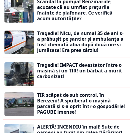
Scandal la pompă! Benzinăriile,
acuzate că au umflat prețurile
înainte de plafonare. Ce verifică
acum autoritățile?
Tragedie! Nicu, de numai 35 de ani s-
a prăbușit pe șantier și ambulanța a
fost chemată abia după două ore și
jumătate! Era prea târziu!
Tragedie! IMPACT devastator între o
mașină și un TIR! un bărbat a murit
carbonizat!
TIR scăpat de sub control, în
Berezeni! A spulberat o mașină
parcată și s-a oprit într-o gospodărie!
PAGUBE imense!
ALERTĂ! INCENDIU în mall! Sute de
oameni au fugit din calea flăcărilor!