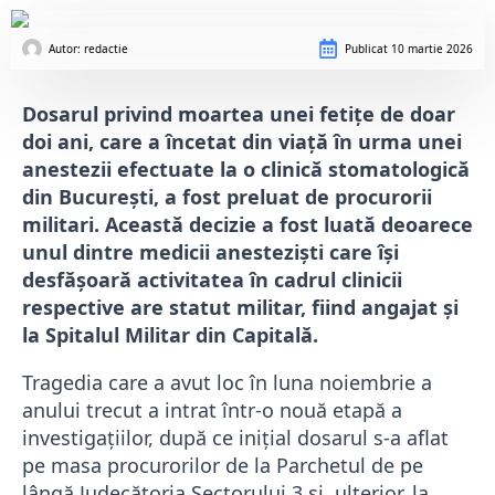
Autor: 
redactie
Publicat
10 martie 2026
Dosarul privind moartea unei fetițe de doar
doi ani, care a încetat din viață în urma unei
anestezii efectuate la o clinică stomatologică
din București, a fost preluat de procurorii
militari. Această decizie a fost luată deoarece
unul dintre medicii anesteziști care își
desfășoară activitatea în cadrul clinicii
respective are statut militar, fiind angajat și
la Spitalul Militar din Capitală.
Tragedia care a avut loc în luna noiembrie a
anului trecut a intrat într-o nouă etapă a
investigațiilor, după ce inițial dosarul s-a aflat
pe masa procurorilor de la Parchetul de pe
lângă Judecătoria Sectorului 3 și, ulterior, la