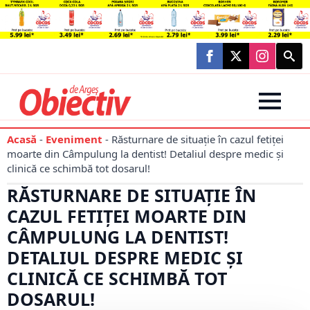
Searc
for:
Acasă
-
Eveniment
-
Răsturnare de situație în cazul fetiței
moarte din Câmpulung la dentist! Detaliul despre medic și
clinică ce schimbă tot dosarul!
RĂSTURNARE DE SITUAȚIE ÎN
CAZUL FETIȚEI MOARTE DIN
CÂMPULUNG LA DENTIST!
DETALIUL DESPRE MEDIC ȘI
CLINICĂ CE SCHIMBĂ TOT
DOSARUL!