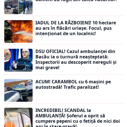
IADUL DE LA RĂZBOIENI! 10 hectare
au ars în flăcări uriașe. Focul, pus
intenționat de un localnic!
DSU OFICIAL! Cazul ambulanței din
Bacău ia o turnură neașteptată:
Inspectorii au descoperit nereguli și
mai grave!
ACUM! CARAMBOL cu 6 mașini pe
autostradă! Trafic paralizat!
INCREDIBIL! SCANDAL la
AMBULANȚĂ! Șoferul a oprit să
cumpere pepeni cu o fetiță de nici doi
ani în stare gravă!