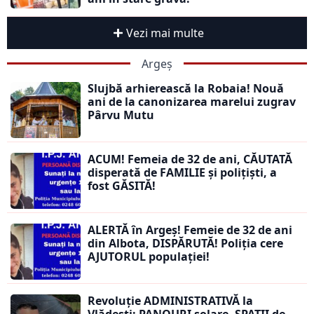
Vezi mai multe
Argeș
Slujbă arhierească la Robaia! Nouă
ani de la canonizarea marelui zugrav
Pârvu Mutu
ACUM! Femeia de 32 de ani, CĂUTATĂ
disperată de FAMILIE și polițiști, a
fost GĂSITĂ!
ALERTĂ în Argeș! Femeie de 32 de ani
din Albota, DISPĂRUTĂ! Poliția cere
AJUTORUL populației!
Revoluție ADMINISTRATIVĂ la
Vlădești: PANOURI solare, SPAȚII de