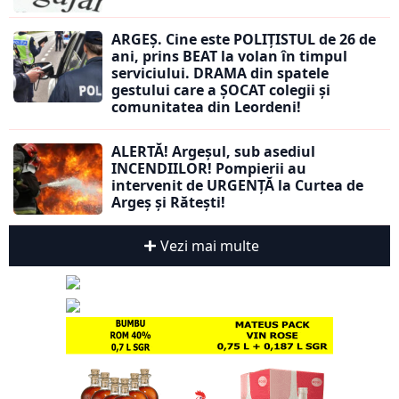
ARGEȘ. Cine este POLIȚISTUL de 26 de
ani, prins BEAT la volan în timpul
serviciului. DRAMA din spatele
gestului care a ȘOCAT colegii și
comunitatea din Leordeni!
ALERTĂ! Argeșul, sub asediul
INCENDIILOR! Pompierii au
intervenit de URGENȚĂ la Curtea de
Argeș și Rătești!
Vezi mai multe