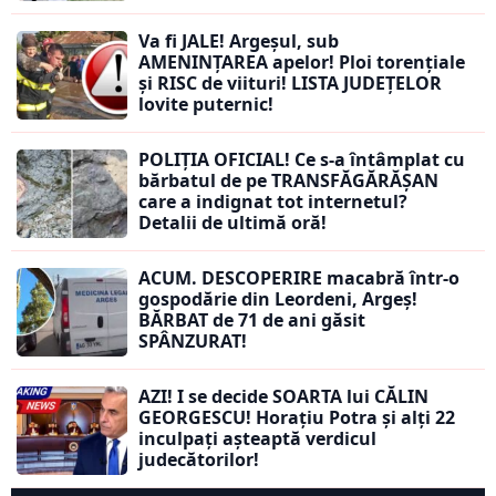
Va fi JALE! Argeșul, sub
AMENINȚAREA apelor! Ploi torențiale
și RISC de viituri! LISTA JUDEȚELOR
lovite puternic!
POLIȚIA OFICIAL! Ce s-a întâmplat cu
bărbatul de pe TRANSFĂGĂRĂȘAN
care a indignat tot internetul?
Detalii de ultimă oră!
ACUM. DESCOPERIRE macabră într-o
gospodărie din Leordeni, Argeș!
BĂRBAT de 71 de ani găsit
SPÂNZURAT!
AZI! I se decide SOARTA lui CĂLIN
GEORGESCU! Horațiu Potra și alți 22
inculpați așteaptă verdicul
judecătorilor!