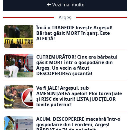
Vezi mai multe
Argeș
Încă o TRAGEDIE lovește Argeșul!
Bărbat găsit MORT în șanț. Este
ALERTĂ!
CUTREMURĂTOR! Cine era bărbatul
găsit MORT într-o gospodărie din
Argeș. Un vecin a făcut
DESCOPERIREA șocantă!
Va fi JALE! Argeșul, sub
AMENINȚAREA apelor! Ploi torențiale
și RISC de viituri! LISTA JUDEȚELOR
lovite puternic!
ACUM. DESCOPERIRE macabră într-o
gospodărie din Leordeni, Argeș!