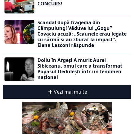
CONCURS!
Scandal după tragedia din
Câmpulung! Văduva lui „Gogu”
Covaciu acuză: „Scaunele erau legate
cu sârmă și au zburat la impact”.
Elena Lasconi răspunde
Doliu în Argeș! A murit Aurel
Sibiceanu, omul care a transformat
Popasul Dedulești într-un fenomen
național
Vezi mai multe