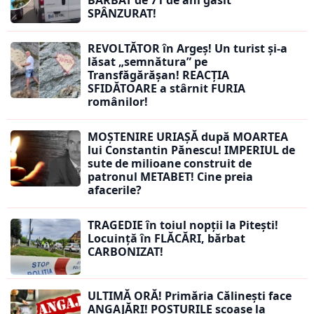
BĂRBAT de 71 de ani găsit
SPÂNZURAT!
REVOLTĂTOR în Argeș! Un turist și-a
lăsat „semnătura” pe
Transfăgărășan! REACȚIA
SFIDĂTOARE a stârnit FURIA
românilor!
MOȘTENIRE URIAȘĂ după MOARTEA
lui Constantin Pănescu! IMPERIUL de
sute de milioane construit de
patronul METABET! Cine preia
afacerile?
TRAGEDIE în toiul nopții la Pitești!
Locuință în FLĂCĂRI, bărbat
CARBONIZAT!
ULTIMĂ ORĂ! Primăria Călinești face
ANGAJĂRI! POSTURILE scoase la