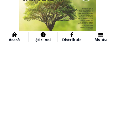
Meniu
Acasă
Știri noi
Distribuie