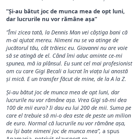
”Și-au bătut joc de munca mea de opt luni,
dar lucrurile nu vor rămâne așa”
”Îmi zicea tată, la Dennis Man vei câștiga bani că
m-ai ajutat mereu. Nimeni nu se va atinge de
jucătorul tău, cât trăiesc eu. Giovanni nu are voie
să se atingă de el. Când îmi aduc aminte ce-mi
spunea, mă ia plânsul. Eu sunt cel mai profesionist
om cu care Gigi Becali a lucrat în viața lui anostă
și mică. E un transfer făcut de mine, de la A la Z.
Și-au bătut joc de munca mea de opt luni, dar
lucrurile nu vor rămâne așa. Vrea Gigi să-mi dea
100 de mii euro? Ii dau eu lui 200 de mii. Suma pe
care el trebuie să mi-o dea este de peste un milion
de euro. Normal că lucrurile nu vor rămâne așa,
nu își bate nimeni joc de munca mea”,
a spus
Anamaria, potrivit playsport.ro.