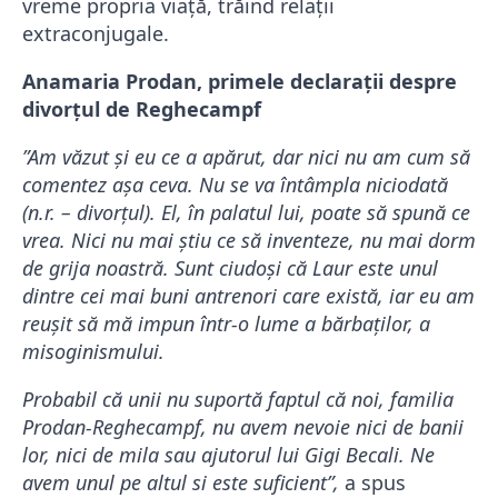
vreme propria viață, trăind relații
extraconjugale.
Anamaria Prodan, primele declarații despre
divorțul de Reghecampf
”Am văzut și eu ce a apărut, dar nici nu am cum să
comentez așa ceva. Nu se va întâmpla niciodată
(n.r. – divorțul). El, în palatul lui, poate să spună ce
vrea. Nici nu mai știu ce să inventeze, nu mai dorm
de grija noastră. Sunt ciudoși că Laur este unul
dintre cei mai buni antrenori care există, iar eu am
reușit să mă impun într-o lume a bărbaților, a
misoginismului.
Probabil că unii nu suportă faptul că noi, familia
Prodan-Reghecampf, nu avem nevoie nici de banii
lor, nici de mila sau ajutorul lui Gigi Becali. Ne
avem unul pe altul si este suficient”,
a spus