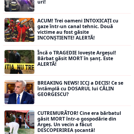
uri!
ACUM! Trei oameni INTOXICAȚI cu
gaze într-un canal tehnic. Două
victime au fost găsite
INCONȘTIENTE! ALERTĂ!
Încă o TRAGEDIE lovește Argeșul!
Bărbat găsit MORT în șanț. Este
ALERTĂ!
BREAKING NEWS! ICCJ a DECIS! Ce se
întâmplă cu DOSARUL lui CĂLIN
GEORGESCU?
CUTREMURĂTOR! Cine era bărbatul
găsit MORT într-o gospodărie din
Argeș. Un vecin a făcut
DESCOPERIREA șocantă!