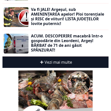
Va fi JALE! Argeșul, sub
AMENINȚAREA apelor! Ploi torențiale
și RISC de viituri! LISTA JUDEȚELOR
lovite puternic!
ACUM. DESCOPERIRE macabră într-o
gospodărie din Leordeni, Argeș!
BĂRBAT de 71 de ani găsit
SPÂNZURAT!
Vezi mai multe