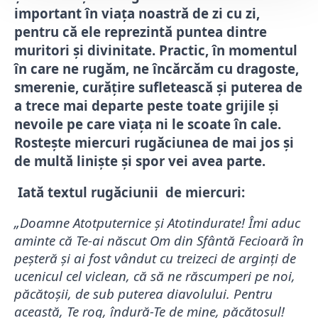
important în viața noastră de zi cu zi,
pentru că ele reprezintă puntea dintre
muritori și divinitate. Practic, în momentul
în care ne rugăm, ne încărcăm cu dragoste,
smerenie, curățire sufletească și puterea de
a trece mai departe peste toate grijile și
nevoile pe care viața ni le scoate în cale.
Rostește miercuri rugăciunea de mai jos și
de multă liniște și spor vei avea parte.
Iată textul rugăciunii
de miercuri:
„Doamne Atotputernice și Atotindurate! Îmi aduc
aminte că Te-ai născut Om din Sfântă Fecioară în
peșteră și ai fost vândut cu treizeci de arginți de
ucenicul cel viclean, că să ne răscumperi pe noi,
păcătoșii, de sub puterea diavolului. Pentru
această, Te rog, îndură-Te de mine, păcătosul!