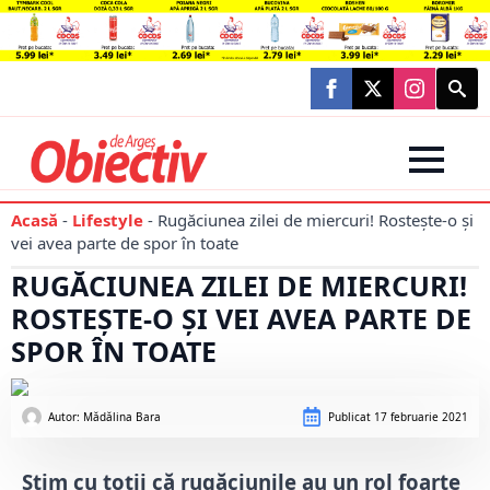
Searc
for:
Acasă
-
Lifestyle
-
Rugăciunea zilei de miercuri! Rostește-o și
vei avea parte de spor în toate
RUGĂCIUNEA ZILEI DE MIERCURI!
ROSTEȘTE-O ȘI VEI AVEA PARTE DE
SPOR ÎN TOATE
Autor: 
Mădălina Bara
Publicat
17 februarie 2021
Știm cu toții că rugăciunile au un rol foarte