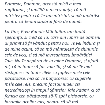
Primește, Doamne, această mică a mea
rugăciune, și umilită a mea voința, că mă
întristez pentru că Te-am întristat, și mă amărăsc
pentru că Te-am supărat fără de număr.
La Tine, Prea Bunule Mântuitor, am toată
speranța, și cred că Tu, care din iubire de oameni
ai primit să fii vândut pentru noi, Te vei îndură și
de mine acum, că să mă mântuiești de chinurile
cele de veci, și să mă invrednicesti Împărăției
Tale. Nu Te depărta de la mine Doamne, și ajută-
mi, că în toate să fac voia Ta, și să nu Te mai
răstignesc în toate zilele cu faptele mele cele
păcătoase, nici să Te batjocoresc cu cugetele
mele cele rele, precum făceau iudeii cei
necredincioși în timpul Sfintelor Tale Pătimi, ci că
femeia cea păcătoasă să-Ți spăl picioarele, cu
lacrimile ochilor mei, pentru că să mă