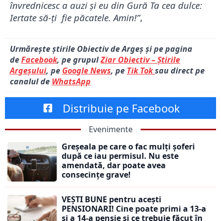
învrednicesc a auzi și eu din Gură Ta cea dulce:
Iertate să-ți
fie păcatele. Amin!”
,
Urmărește știrile Obiectiv de Argeș și pe pagina
de
Facebook
, pe grupul
Ziar Obiectiv – Știrile
Argeșului
, pe
Google News
, pe
Tik Tok
sau direct pe
canalul de
WhatsApp
Distribuie pe Facebook
Evenimente
Greșeala pe care o fac mulți șoferi
după ce iau permisul. Nu este
amendată, dar poate avea
consecințe grave!
VEȘTI BUNE pentru acești
PENSIONARI! Cine poate primi a 13-a
și a 14-a pensie și ce trebuie făcut în