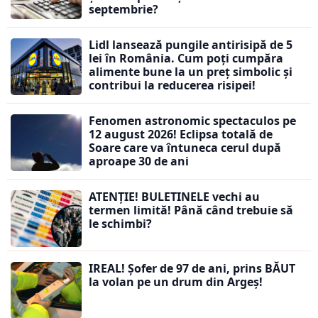
septembrie?
Lidl lansează pungile antirisipă de 5
lei în România. Cum poți cumpăra
alimente bune la un preț simbolic și
contribui la reducerea risipei!
Fenomen astronomic spectaculos pe
12 august 2026! Eclipsa totală de
Soare care va întuneca cerul după
aproape 30 de ani
ATENȚIE! BULETINELE vechi au
termen limită! Până când trebuie să
le schimbi?
IREAL! Șofer de 97 de ani, prins BĂUT
la volan pe un drum din Argeș!