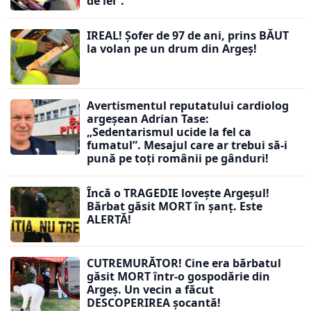
de lei”.
IREAL! Șofer de 97 de ani, prins BĂUT
la volan pe un drum din Argeș!
Avertismentul reputatului cardiolog
argeșean Adrian Tase:
„Sedentarismul ucide la fel ca
fumatul”. Mesajul care ar trebui să-i
pună pe toți românii pe gânduri!
Încă o TRAGEDIE lovește Argeșul!
Bărbat găsit MORT în șanț. Este
ALERTĂ!
CUTREMURĂTOR! Cine era bărbatul
găsit MORT într-o gospodărie din
Argeș. Un vecin a făcut
DESCOPERIREA șocantă!