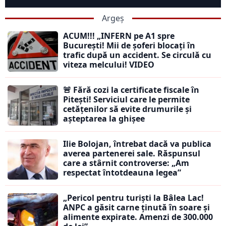
Argeș
ACUM!!! „INFERN pe A1 spre
București! Mii de șoferi blocați în
trafic după un accident. Se circulă cu
viteza melcului! VIDEO
🚨 Fără cozi la certificate fiscale în
Pitești! Serviciul care le permite
cetățenilor să evite drumurile și
așteptarea la ghișee
Ilie Bolojan, întrebat dacă va publica
averea partenerei sale. Răspunsul
care a stârnit controverse: „Am
respectat întotdeauna legea”
„Pericol pentru turiști la Bâlea Lac!
ANPC a găsit carne ținută în soare și
alimente expirate. Amenzi de 300.000