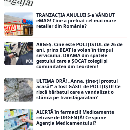
TRANZACȚIA ANULUI! S-a VÂNDUT
eMAG! Cine a preluat cel mai mare
retailer din România?
ARGEȘ. Cine este POLIȚISTUL de 26 de
ani, prins BEAT la volan în timpul
serviciului. DRAMA din spatele
gestului care a ȘOCAT colegii și
comunitatea din Leordeni!
ULTIMA ORĂ! „Anna, ţine-ţi prostul
acasă!” a fost GĂSIT de POLIȚIȘTI! Ce
riscă bărbatul care a vandalizat o
stâncă pe Transfăgărălan?
ALERTĂ în farmacii! Medicamente
retrase de URGENȚĂ! Ce spune
Agenția Medicamentului?