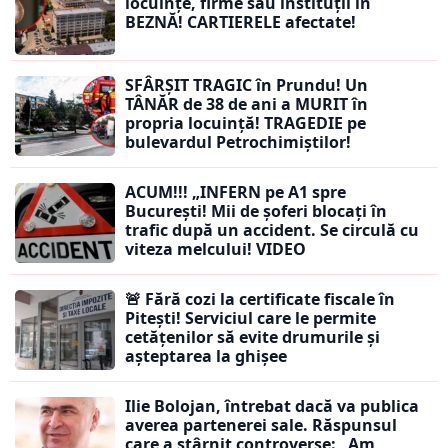
locuințe, firme sau instituții în
BEZNĂ! CARTIERELE afectate!
SFÂRȘIT TRAGIC în Prundu! Un
TÂNĂR de 38 de ani a MURIT în
propria locuință! TRAGEDIE pe
bulevardul Petrochimiștilor!
ACUM!!! „INFERN pe A1 spre
București! Mii de șoferi blocați în
trafic după un accident. Se circulă cu
viteza melcului! VIDEO
🚨 Fără cozi la certificate fiscale în
Pitești! Serviciul care le permite
cetățenilor să evite drumurile și
așteptarea la ghișee
Ilie Bolojan, întrebat dacă va publica
averea partenerei sale. Răspunsul
care a stârnit controverse: „Am