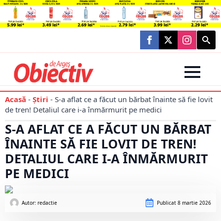
Searc
for:
Acasă
-
Știri
-
S-a aflat ce a făcut un bărbat înainte să fie lovit
de tren! Detaliul care i-a înmărmurit pe medici
S-A AFLAT CE A FĂCUT UN BĂRBAT
ÎNAINTE SĂ FIE LOVIT DE TREN!
DETALIUL CARE I-A ÎNMĂRMURIT
PE MEDICI
Autor: 
redactie
Publicat
8 martie 2026