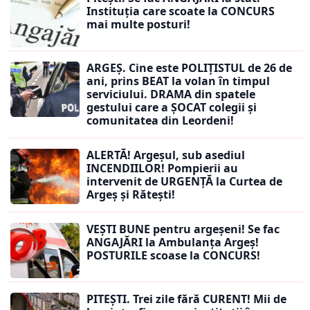
Instituția care scoate la CONCURS
mai multe posturi!
ARGEȘ. Cine este POLIȚISTUL de 26 de
ani, prins BEAT la volan în timpul
serviciului. DRAMA din spatele
gestului care a ȘOCAT colegii și
comunitatea din Leordeni!
ALERTĂ! Argeșul, sub asediul
INCENDIILOR! Pompierii au
intervenit de URGENȚĂ la Curtea de
Argeș și Rătești!
VEȘTI BUNE pentru argeșeni! Se fac
ANGAJĂRI la Ambulanța Argeș!
POSTURILE scoase la CONCURS!
PITEȘTI. Trei zile fără CURENT! Mii de