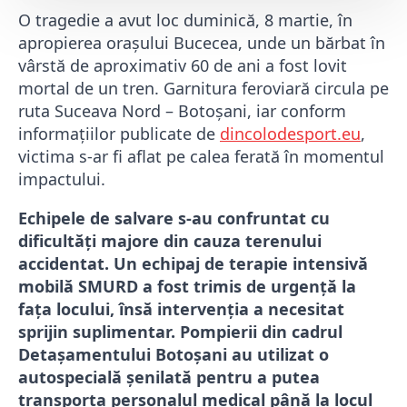
O tragedie a avut loc duminică, 8 martie, în
apropierea orașului Bucecea, unde un bărbat în
vârstă de aproximativ 60 de ani a fost lovit
mortal de un tren. Garnitura feroviară circula pe
ruta Suceava Nord – Botoșani, iar conform
informațiilor publicate de
dincolodesport.eu
,
victima s-ar fi aflat pe calea ferată în momentul
impactului.
Echipele de salvare s-au confruntat cu
dificultăți majore din cauza terenului
accidentat. Un echipaj de terapie intensivă
mobilă SMURD a fost trimis de urgență la
fața locului, însă intervenția a necesitat
sprijin suplimentar. Pompierii din cadrul
Detașamentului Botoșani au utilizat o
autospecială șenilată pentru a putea
transporta personalul medical până la locul