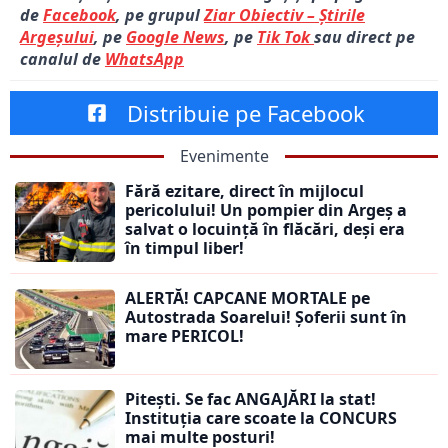
de
Facebook
, pe grupul
Ziar Obiectiv – Știrile
Argeșului
, pe
Google News
, pe
Tik Tok
sau direct pe
canalul de
WhatsApp
Distribuie pe Facebook
Evenimente
Fără ezitare, direct în mijlocul
pericolului! Un pompier din Argeș a
salvat o locuință în flăcări, deși era
în timpul liber!
ALERTĂ! CAPCANE MORTALE pe
Autostrada Soarelui! Șoferii sunt în
mare PERICOL!
Pitești. Se fac ANGAJĂRI la stat!
Instituția care scoate la CONCURS
mai multe posturi!