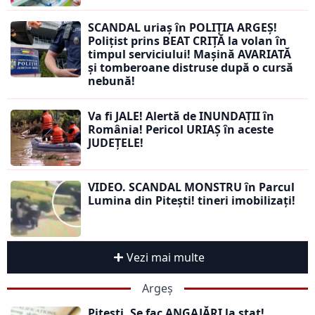
SCANDAL uriaș în POLIȚIA ARGEȘ!
Polițist prins BEAT CRIȚĂ la volan în
timpul serviciului! Mașină AVARIATĂ
și tomberoane distruse după o cursă
nebună!
Va fi JALE! Alertă de INUNDAȚII în
România! Pericol URIAȘ în aceste
JUDEȚELE!
VIDEO. SCANDAL MONSTRU în Parcul
Lumina din Pitești! tineri imobilizați!
Vezi mai multe
Argeș
Pitești. Se fac ANGAJĂRI la stat!