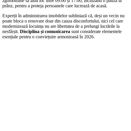
zgomotoase să aibă loc între 09:00 și 17:00, incluzând o pauză la
prânz, pentru a proteja persoanele care lucrează de acasă.
Experții în administrarea imobilelor subliniază că, deși un vecin nu
poate bloca o renovare doar din cauza disconfortului, nici cel care
modernizează locuința nu are libertatea de a prelungi lucrările la
nesfârșit.
Disciplina și comunicarea
sunt considerate elementele
esențiale pentru o conviețuire armonioasă în 2026.