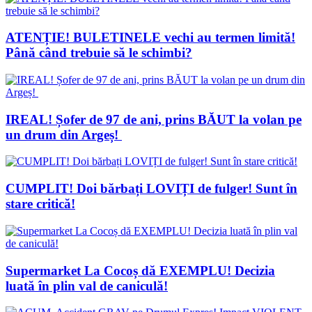
ATENȚIE! BULETINELE vechi au termen limită!
Până când trebuie să le schimbi?
IREAL! Șofer de 97 de ani, prins BĂUT la volan pe
un drum din Argeș!
CUMPLIT! Doi bărbați LOVIȚI de fulger! Sunt în
stare critică!
Supermarket La Cocoș dă EXEMPLU! Decizia
luată în plin val de caniculă!