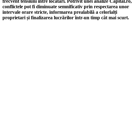
frecvent tensiuni între locatari. Potrivit unei analize Capital.ro,
conflictele pot fi diminuate semnificativ prin respectarea unor
intervale orare stricte, informarea prealabilă a celorlalți
proprietari și finalizarea lucrărilor într-un timp cât mai scurt.