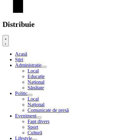
Distribuie
Acasă
Știri
Administraţie
Local
Educație
Național
Sănătate
Politic
Local
Național
Comunicate de presă
Eveniment
Fapt divers
Sport
Cultură
Lifestyle