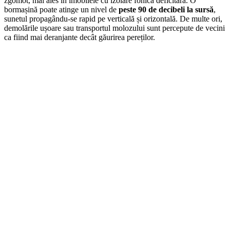
zgomot, mai ales în imobilele cu izolare fonică deficitară. O
bormașină poate atinge un nivel de
peste 90 de decibeli la sursă
,
sunetul propagându-se rapid pe verticală și orizontală. De multe ori,
demolările ușoare sau transportul molozului sunt percepute de vecini
ca fiind mai deranjante decât găurirea pereților.