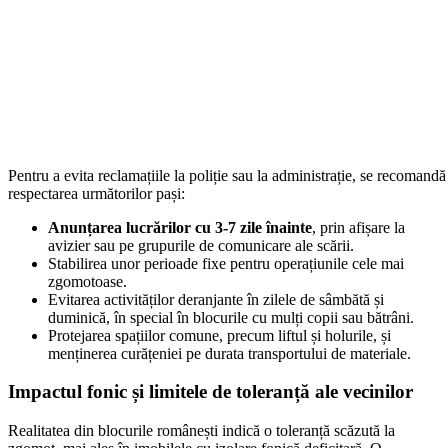
Pentru a evita reclamațiile la poliție sau la administrație, se recomandă
respectarea următorilor pași:
Anunțarea lucrărilor cu 3-7 zile înainte
, prin afișare la
avizier sau pe grupurile de comunicare ale scării.
Stabilirea unor perioade fixe pentru operațiunile cele mai
zgomotoase.
Evitarea activităților deranjante în zilele de sâmbătă și
duminică, în special în blocurile cu mulți copii sau bătrâni.
Protejarea spațiilor comune, precum liftul și holurile, și
menținerea curățeniei pe durata transportului de materiale.
Impactul fonic și limitele de toleranță ale vecinilor
Realitatea din blocurile românești indică o toleranță scăzută la