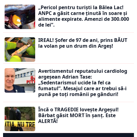
„Pericol pentru turiști la Bâlea Lac!
ANPC a găsit carne ținută în soare și
alimente expirate. Amenzi de 300.000
de lei”.
IREAL! Șofer de 97 de ani, prins BĂUT
la volan pe un drum din Argeș!
Avertismentul reputatului cardiolog
argeșean Adrian Tase:
„Sedentarismul ucide la fel ca
fumatul”. Mesajul care ar trebui să-i
pună pe toți românii pe gânduri!
Încă o TRAGEDIE lovește Argeșul!
Bărbat găsit MORT în șanț. Este
ALERTĂ!