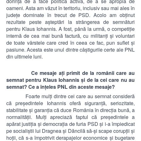
dorinţa de a face politică activă, de a se apropia de
oameni. Asta am văzut în teritoriu, inclusiv sau mai ales în
judeţe dominate în trecut de PSD. Acolo am obţinut
rezultate peste aşteptări la strângerea de semnături
pentru Klaus Iohannis. A fost, până la urmă, o competiţie
internă de cea mai bună factură, cu militanţi şi voluntari
de toate vârstele care cred în ceea ce fac, pun suflet şi
pasiune. Acesta este unul dintre câştigurile certe ale PNL
din ultimele luni.
Ce mesaje aţi primit de la românii care au
semnat pentru Klaus Iohannis şi de la cei care nu au
semnat? Ce a înţeles PNL din aceste mesaje?
Foarte mulţi dintre cei care au semnat consideră
că preşedintele Iohannis oferă siguranţă, seriozitate,
stabilitate şi garanţia că duce România în direcţia bună, a
normalităţii. Mulţi apreciază faptul că preşedintele a
apărat justiţia şi democraţia de furia PSD şi i-a împiedicat
pe socialiştii lui Dragnea şi Dăncilă să-şi scape corupţii şi
hoţii, că s-a împotrivit derapajelor economice şi bugetare