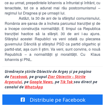
ce au urmat, preşedintele Iohannis a înfruntat şi înfrânt, cu
tenacitate, tot ce a adunat mai rău postcomunismul –
regimul lui Dragnea şi pe urmaşii lui.
Astăzi, la 30 de ani de la sfârşitul comunismului,
România are şansa de a încheia parcursul tranziţiei şi de
a începe construcţia normalităţii. E timpul ca Republica
tranziţiei haotice să ia sfârşit. 30 de ani i-au ajuns.
Sfârşitul acestei Republici va veni odată cu plecarea
guvernului Dăncilă şi sfârşitul PSD ca partid oligarhic şi
partid-stat, aşa cum îl ştim. Va veni, sunt convins, o nouă
Republică – a normalităţii şi moralităţii. Cu Klaus
Iohannis şi PNL.
Urmărește știrile Obiectiv de Argeș și pe pagina
de
Facebook
, pe grupul
Ziar Obiectiv – Știrile
Argeșului
, pe
Google News
, pe
Tik Tok
sau direct pe
canalul de
WhatsApp
Distribuie pe Facebook