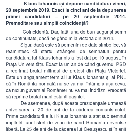
Klaus Iohannis îşi depune candidatura vineri,
20 septembrie 2019. Exact la cinci ani de la depunerea
primei candidaturi – pe 20 septembrie 2014.
Premeditare sau simplă coincidenţă?
Coincidenţă. Dar, iată, una de bun augur şi semn
de continuitate, dacă ne gândim la victoria din 2014.
Sigur, dacă este să pomenim de date simbolice, vă
reamintesc că startul strângerii de semnături pentru
candidatura lui Klaus Iohannis a fost dat pe 10 august, în
Piaţa Universităţii. Exact la un an de când guvernul PSD
a reprimat brutal mitingul de protest din Piaţa Victoriei.
Este un angajament ferm al lui Klaus Iohannis şi al PNL
că în România normală nu se va mai întâmpla aşa ceva,
că niciun guvern al României nu va mai îndrăzni vreodată
să reprime brutal manifestanţi paşnici.
De asemenea, după aceste prezidenţiale urmează
aniversarea a 30 de ani de la căderea comunismului.
Prima candidatură a lui Klaus Iohannis a stat sub semnul
împlinirii unui sfert de veac de când România devenise
liberă. La 25 de ani de la căderea lui Ceauşescu şi în anii