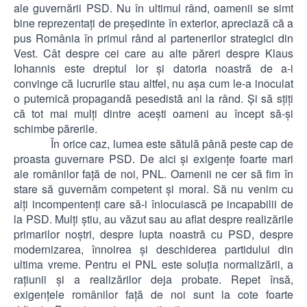
ale guvernării PSD. Nu în ultimul rând, oamenii se simt
bine reprezentaţi de preşedinte în exterior, apreciază că a
pus România în primul rând al partenerilor strategici din
Vest. Cât despre cei care au alte păreri despre Klaus
Iohannis este dreptul lor şi datoria noastră de a-i
convinge că lucrurile stau altfel, nu aşa cum le-a inoculat
o puternică propagandă pesedistă ani la rând. Şi să sţiţi
că tot mai mulţi dintre aceşti oameni au încept să-şi
schimbe părerile.
În orice caz, lumea este sătulă până peste cap de
proasta guvernare PSD. De aici şi exigenţe foarte mari
ale românilor faţă de noi, PNL. Oamenii ne cer să fim în
stare să guvernăm competent şi moral. Să nu venim cu
alţi incompentenţi care să-i înlocuiască pe incapabilii de
la PSD. Mulţi ştiu, au văzut sau au aflat despre realizările
primarilor noştri, despre lupta noastră cu PSD, despre
modernizarea, înnoirea şi deschiderea partidului din
ultima vreme. Pentru ei PNL este soluţia normalizării, a
raţiunii şi a realizărilor deja probate. Repet însă,
exigenţele românilor faţă de noi sunt la cote foarte