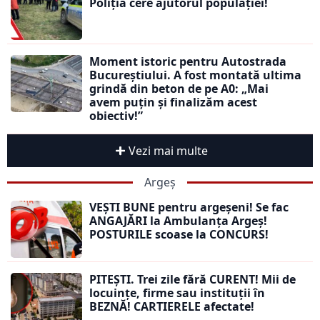
Poliția cere ajutorul populației!
Moment istoric pentru Autostrada
Bucureștiului. A fost montată ultima
grindă din beton de pe A0: „Mai
avem puțin și finalizăm acest
obiectiv!”
Vezi mai multe
Argeș
VEȘTI BUNE pentru argeșeni! Se fac
ANGAJĂRI la Ambulanța Argeș!
POSTURILE scoase la CONCURS!
PITEȘTI. Trei zile fără CURENT! Mii de
locuințe, firme sau instituții în
BEZNĂ! CARTIERELE afectate!