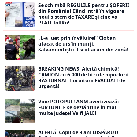
Se schimbă REGULILE pentru ȘOFERII
din România! Când intră în vigoare
noul sistem de TAXARE și cine va
PLĂTI TollRo!
„L-a luat prin învăluire!” Cioban
atacat de urs în munți.
Salvamontiștii îl scot acum din zonă!
BREAKING NEWS: Alertă chimică!
CAMION cu 6.000 de litri de hipoclorit
RĂSTURNAT! Locuitorii EVACUAȚI de
urgență!
Vine POTOPUL! ANM avertizează:
FURTUNILE se dezlănțuie în mai
multe județe! Va fi JALE!
ALERTĂ! Copil de 3 ani DISPĂRUT!