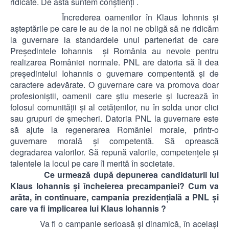
ridicate. De asta suntem conştienţi .
Încrederea oamenilor în Klaus Iohnnis şi
aşteptările pe care le au de la noi ne obligă să ne ridicăm
la guvernare la standardele unui parteneriat de care
Preşedintele Iohannis şi România au nevoie pentru
realizarea României normale. PNL are datoria să îi dea
preşedintelui Iohannis o guvernare compententă şi de
caractere adevărate. O guvernare care va promova doar
profesioniştii, oamenii care ştiu meserie şi lucrează în
folosul comunităţii şi al cetăţenilor, nu în solda unor clici
sau grupuri de şmecheri. Datoria PNL la guvernare este
să ajute la regenerarea României morale, printr-o
guvernare morală şi competentă. Să oprească
degradarea valorilor. Să repună valorile, competenţele şi
talentele la locul pe care îl merită în societate.
Ce urmează după depunerea candidaturii lui
Klaus Iohannis şi încheierea precampaniei? Cum va
arăta, în continuare, campania prezidenţială a PNL şi
care va fi implicarea lui Klaus Iohannis ?
Va fi o campanie serioasă şi dinamică, în acelaşi