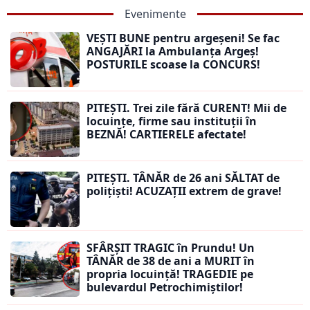
Evenimente
VEȘTI BUNE pentru argeșeni! Se fac
ANGAJĂRI la Ambulanța Argeș!
POSTURILE scoase la CONCURS!
PITEȘTI. Trei zile fără CURENT! Mii de
locuințe, firme sau instituții în
BEZNĂ! CARTIERELE afectate!
PITEȘTI. TÂNĂR de 26 ani SĂLTAT de
polițiști! ACUZAȚII extrem de grave!
SFÂRȘIT TRAGIC în Prundu! Un
TÂNĂR de 38 de ani a MURIT în
propria locuință! TRAGEDIE pe
bulevardul Petrochimiștilor!