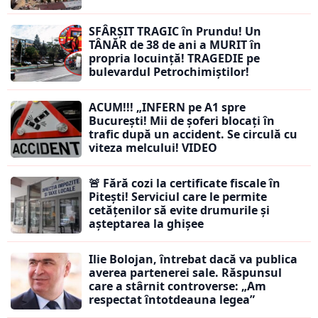
SFÂRȘIT TRAGIC în Prundu! Un
TÂNĂR de 38 de ani a MURIT în
propria locuință! TRAGEDIE pe
bulevardul Petrochimiștilor!
ACUM!!! „INFERN pe A1 spre
București! Mii de șoferi blocați în
trafic după un accident. Se circulă cu
viteza melcului! VIDEO
🚨 Fără cozi la certificate fiscale în
Pitești! Serviciul care le permite
cetățenilor să evite drumurile și
așteptarea la ghișee
Ilie Bolojan, întrebat dacă va publica
averea partenerei sale. Răspunsul
care a stârnit controverse: „Am
respectat întotdeauna legea”