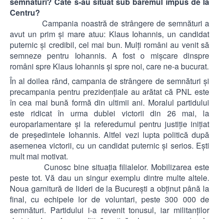
semnături? Câte s-au situat sub baremul impus de la
Centru?
Campania noastră de strângere de semnături a
avut un prim şi mare atuu: Klaus Iohannis, un candidat
puternic şi credibil, cel mai bun. Mulţi români au venit să
semneze pentru Iohannis. A fost o mişcare dinspre
români spre Klaus Iohannis şi spre noi, care ne-a bucurat.
În al doilea rând, campania de strângere de semnături şi
precampania pentru prezidenţiale au arătat că PNL este
în cea mai bună formă din ultimii ani. Moralul partidului
este ridicat în urma dublei victorii din 26 mai, la
europarlamentare şi la referedumul pentru justiţie iniţiat
de preşedintele Iohannis. Altfel vezi lupta politică după
asemenea victorii, cu un candidat puternic şi serios. Eşti
mult mai motivat.
Cunosc bine situaţia filialelor. Mobilizarea este
peste tot. Vă dau un singur exemplu dintre multe altele.
Noua garnitură de lideri de la Bucureşti a obţinut până la
final, cu echipele lor de voluntari, peste 300 000 de
semnături. Partidului i-a revenit tonusul, iar militanţilor