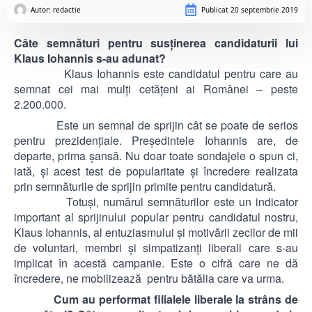
Autor: 
redactie
Publicat
20 septembrie 2019
Câte semnături pentru susţinerea candidaturii lui
Klaus Iohannis s-au adunat?
Klaus Iohannis este candidatul pentru care au
semnat cei mai mulţi cetăţeni ai Românei – peste
2.200.000.
Este un semnal de sprijin cât se poate de serios
pentru prezidenţiale. Preşedintele Iohannis are, de
departe, prima şansă. Nu doar toate sondajele o spun ci,
iată, şi acest test de popularitate şi încredere realizata
prin semnăturile de sprijin primite pentru candidatură.
Totuşi, numărul semnăturilor este un indicator
important al sprijinului popular pentru candidatul nostru,
Klaus Iohannis, al entuziasmului şi motivării zecilor de mii
de voluntari, membri şi simpatizanţi liberali care s-au
implicat în acestă campanie. Este o cifră care ne dă
încredere, ne mobilizează pentru bătălia care va urma.
Cum au performat filialele liberale la strâns de