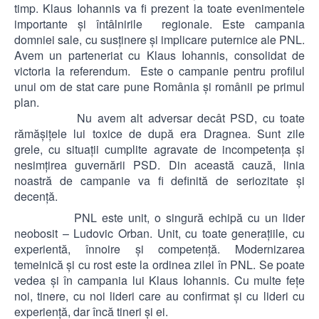
timp. Klaus Iohannis va fi prezent la toate evenimentele
importante şi întâlnirile regionale. Este campania
domniei sale, cu susţinere şi implicare puternice ale PNL.
Avem un parteneriat cu Klaus Iohannis, consolidat de
victoria la referendum. Este o campanie pentru profilul
unui om de stat care pune România şi românii pe primul
plan.
Nu avem alt adversar decât PSD, cu toate
rămăşiţele lui toxice de după era Dragnea. Sunt zile
grele, cu situaţii cumplite agravate de incompetenţa şi
nesimţirea guvernării PSD. Din această cauză, linia
noastră de campanie va fi definită de seriozitate şi
decenţă.
PNL este unit, o singură echipă cu un lider
neobosit – Ludovic Orban. Unit, cu toate generaţiile, cu
experientă, înnoire şi competenţă. Modernizarea
temeinică şi cu rost este la ordinea zilei în PNL. Se poate
vedea şi în campania lui Klaus Iohannis. Cu multe feţe
noi, tinere, cu noi lideri care au confirmat şi cu lideri cu
experienţă, dar încă tineri şi ei.