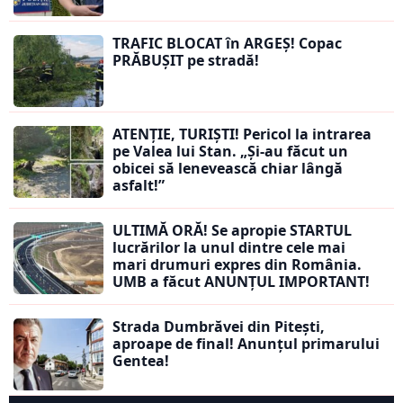
TRAFIC BLOCAT în ARGEȘ! Copac
PRĂBUȘIT pe stradă!
ATENȚIE, TURIȘTI! Pericol la intrarea
pe Valea lui Stan. „Și-au făcut un
obicei să lenevească chiar lângă
asfalt!”
ULTIMĂ ORĂ! Se apropie STARTUL
lucrărilor la unul dintre cele mai
mari drumuri expres din România.
UMB a făcut ANUNȚUL IMPORTANT!
Strada Dumbrăvei din Pitești,
aproape de final! Anunțul primarului
Gentea!