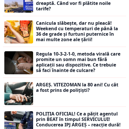
dreaptă. Când vor fi plătite noile
tarife?
Canicula slăbește, dar nu pleacă!
Weekend cu temperaturi de până la
36 de grade și furtuni puternice în
mai multe zone ale țării!
Regula 10-3-2-1-0, metoda virală care
promite un somn mai bun fără
aplicații sau dispozitive. Ce trebuie
să faci înainte de culcare?
ARGEȘ. VITEZOMAN la 80 ani! Cu cât
a fost prins de polițiști?
POLIȚIA OFICIAL! Ce a pățit agentul
prin BEAT în timpul SERVICULUI!
Conducerea IPJ ARGEȘ – reacție dură!