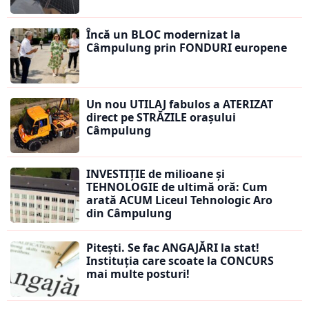
Încă un BLOC modernizat la
Câmpulung prin FONDURI europene
Un nou UTILAJ fabulos a ATERIZAT
direct pe STRĂZILE orașului
Câmpulung
INVESTIȚIE de milioane și
TEHNOLOGIE de ultimă oră: Cum
arată ACUM Liceul Tehnologic Aro
din Câmpulung
Pitești. Se fac ANGAJĂRI la stat!
Instituția care scoate la CONCURS
mai multe posturi!