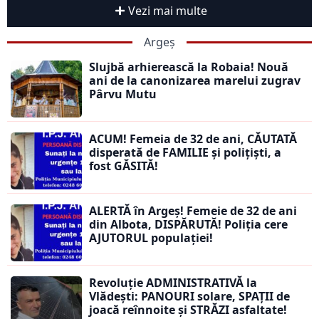
Vezi mai multe
Argeș
Slujbă arhierească la Robaia! Nouă
ani de la canonizarea marelui zugrav
Pârvu Mutu
ACUM! Femeia de 32 de ani, CĂUTATĂ
disperată de FAMILIE și polițiști, a
fost GĂSITĂ!
ALERTĂ în Argeș! Femeie de 32 de ani
din Albota, DISPĂRUTĂ! Poliția cere
AJUTORUL populației!
Revoluție ADMINISTRATIVĂ la
Vlădești: PANOURI solare, SPAȚII de
joacă reînnoite și STRĂZI asfaltate!