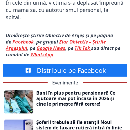
În cele din urmă, victima s-a deplasat împreună
cu mama sa, cu autoturismul personal, la
spital.
Urmărește știrile Obiectiv de Argeș și pe pagina
de
Facebook
, pe grupul
Ziar Obiectiv – Știrile
Argeșului
, pe
Google News
, pe
Tik Tok
sau direct pe
canalul de
WhatsApp
Distribuie pe Facebook
Evenimente
Bani în plus pentru pensionari! Ce
ajutoare mai pot încasa în 2026 și
cine le primește fără cerere!
Șoferii trebuie să fie atenți! Noul
sistem de taxare rutieră intră în linie