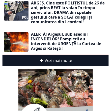
ARGEȘ. Cine este POLIȚISTUL de 26 de
ani, prins BEAT la volan în timpul
serviciului. DRAMA din spatele
gestului care a ȘOCAT colegii și
comunitatea din Leordeni!
ALERTĂ! Argeșul, sub asediul
INCENDIILOR! Pompierii au
intervenit de URGENȚĂ la Curtea de
Argeș și Rătești!
Vezi mai multe