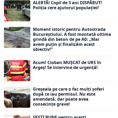
ALERTĂ! Copil de 3 ani DISPĂRUT!
Poliția cere ajutorul populației!
Moment istoric pentru Autostrada
Bucureștiului. A fost montată ultima
grindă din beton de pe A0: „Mai
avem puțin și finalizăm acest
obiectiv!”
Acum! Cioban MUȘCAT de URS în
Argeș! Se intervine de urgență!
Greșeala pe care o fac mulți șoferi
după ce iau permisul. Nu este
amendată, dar poate avea
consecințe grave!
VEȘTI BUNE pentru acești