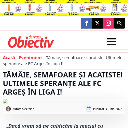
Searc
for:
Acasă
-
Eveniment
-
Tămâie, semafoare și acatiste! Ultimele
speranțe ale FC Argeș în Liga I!
TĂMÂIE, SEMAFOARE ȘI ACATISTE!
ULTIMELE SPERANȚE ALE FC
ARGEȘ ÎN LIGA I!
Autor: 
Alex Vlad
Publicat
3 iunie 2023
„Dacă vrem să ne calificăm la meciul cu