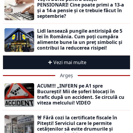
PENSIONARI! Cine poate primi a 13-a
și a 14-a pensie și ce trebuie făcut în
septembrie?
Lidl lansează pungile antirisipă de 5
lei în România. Cum poți cumpăra
alimente bune la un preț simbolic și
contribui la reducerea risipei!
Vezi mai multe
Argeș
ACUM!!! „INFERN pe A1 spre
București! Mii de șoferi blocați în
trafic după un accident. Se circulă cu
viteza melcului! VIDEO
🚨 Fără cozi la certificate fiscale în
Pitești! Serviciul care le permite
cetățenilor să evite drumurile și