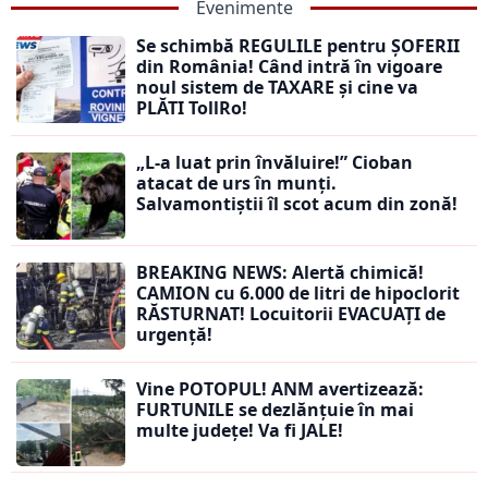
Evenimente
Se schimbă REGULILE pentru ȘOFERII
din România! Când intră în vigoare
noul sistem de TAXARE și cine va
PLĂTI TollRo!
„L-a luat prin învăluire!” Cioban
atacat de urs în munți.
Salvamontiștii îl scot acum din zonă!
BREAKING NEWS: Alertă chimică!
CAMION cu 6.000 de litri de hipoclorit
RĂSTURNAT! Locuitorii EVACUAȚI de
urgență!
Vine POTOPUL! ANM avertizează:
FURTUNILE se dezlănțuie în mai
multe județe! Va fi JALE!