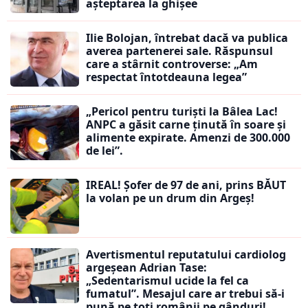
așteptarea la ghișee
Ilie Bolojan, întrebat dacă va publica
averea partenerei sale. Răspunsul
care a stârnit controverse: „Am
respectat întotdeauna legea”
„Pericol pentru turiști la Bâlea Lac!
ANPC a găsit carne ținută în soare și
alimente expirate. Amenzi de 300.000
de lei”.
IREAL! Șofer de 97 de ani, prins BĂUT
la volan pe un drum din Argeș!
Avertismentul reputatului cardiolog
argeșean Adrian Tase:
„Sedentarismul ucide la fel ca
fumatul”. Mesajul care ar trebui să-i
pună pe toți românii pe gânduri!