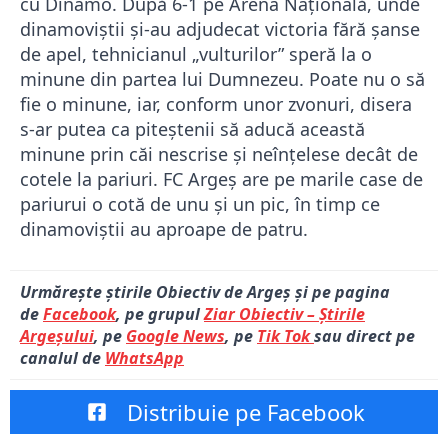
cu Dinamo. După 6-1 pe Arena Națională, unde
dinamoviștii și-au adjudecat victoria fără șanse
de apel, tehnicianul „vulturilor” speră la o
minune din partea lui Dumnezeu. Poate nu o să
fie o minune, iar, conform unor zvonuri, disera
s-ar putea ca piteștenii să aducă această
minune prin căi nescrise și neînțelese decât de
cotele la pariuri. FC Argeș are pe marile case de
pariurui o cotă de unu și un pic, în timp ce
dinamoviștii au aproape de patru.
Urmărește știrile Obiectiv de Argeș și pe pagina
de
Facebook
, pe grupul
Ziar Obiectiv – Știrile
Argeșului
, pe
Google News
, pe
Tik Tok
sau direct pe
canalul de
WhatsApp
Distribuie pe Facebook