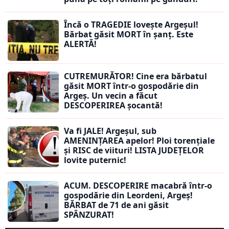
Încă o TRAGEDIE lovește Argeșul!
Bărbat găsit MORT în șanț. Este
ALERTĂ!
CUTREMURĂTOR! Cine era bărbatul
găsit MORT într-o gospodărie din
Argeș. Un vecin a făcut
DESCOPERIREA șocantă!
Va fi JALE! Argeșul, sub
AMENINȚAREA apelor! Ploi torențiale
și RISC de viituri! LISTA JUDEȚELOR
lovite puternic!
ACUM. DESCOPERIRE macabră într-o
gospodărie din Leordeni, Argeș!
BĂRBAT de 71 de ani găsit
SPÂNZURAT!