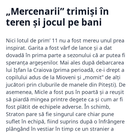
„Mercenarii” trimiși în
teren și jocul pe bani
Nici lotul de prim’ 11 nu a fost mereu unul prea
inspirat. Garita a fost vârf de lance și a dat
dovadă în prima parte a sezonului că ar putea fi
speranța argeșenilor. Mai ales după debarcarea
lui Ișfan la Craiova (prima perioadă, ce-i drept a
copilului adus de la Mioveni și „momit” de alți
jucători prin cluburile de manele din Pitești). De
asemenea, Micle a fost pus în poartă și a reușit
să piardă mingea printre degete ca și cum ar fi
fost plătit de echipele adverse. În schimb,
Straton pare să fie singurul care chiar pune
suflet în echipă, fiind suprins după o înfrângere
plângând în vestiar în timp ce un stranier a