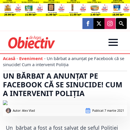
Searc
for:
Acasă
-
Eveniment
-
Un bărbat a anunțat pe Facebook că se
sinucide! Cum a intervenit Poliția
UN BĂRBAT A ANUNȚAT PE
FACEBOOK CĂ SE SINUCIDE! CUM
A INTERVENIT POLIȚIA
Autor: 
Alex Vlad
Publicat
7 martie 2021
Un bărbat a fost a fost salvat de șeful Poliției