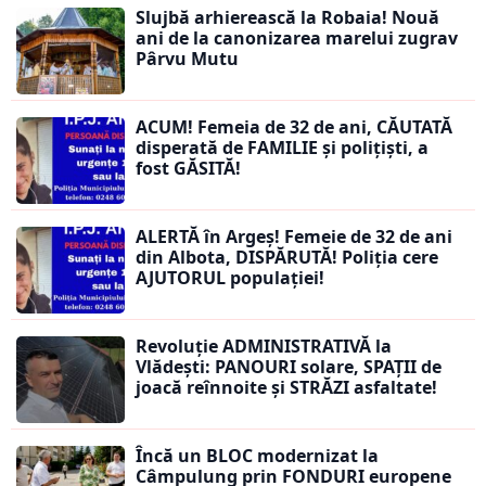
Slujbă arhierească la Robaia! Nouă
ani de la canonizarea marelui zugrav
Pârvu Mutu
ACUM! Femeia de 32 de ani, CĂUTATĂ
disperată de FAMILIE și polițiști, a
fost GĂSITĂ!
ALERTĂ în Argeș! Femeie de 32 de ani
din Albota, DISPĂRUTĂ! Poliția cere
AJUTORUL populației!
Revoluție ADMINISTRATIVĂ la
Vlădești: PANOURI solare, SPAȚII de
joacă reînnoite și STRĂZI asfaltate!
Încă un BLOC modernizat la
Câmpulung prin FONDURI europene