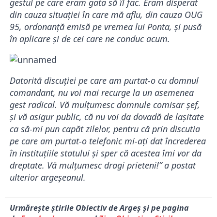
gestul pe care eram gata să îl fac. Eram disperat
din cauza situaţiei în care mă aflu, din cauza OUG
95, ordonanţă emisă pe vremea lui Ponta, şi pusă
în aplicare şi de cei care ne conduc acum.
Datorită discuţiei pe care am purtat-o cu domnul
comandant, nu voi mai recurge la un asemenea
gest radical. Vă mulţumesc domnule comisar şef,
şi vă asigur public, că nu voi da dovadă de laşitate
ca să-mi pun capăt zilelor, pentru că prin discutia
pe care am purtat-o telefonic mi-aţi dat încrederea
în instituţiile statului şi sper că acestea îmi vor da
dreptate. Vă mulţumesc dragi prieteni!” a postat
ulterior argeșeanul.
Urmărește știrile Obiectiv de Argeș și pe pagina