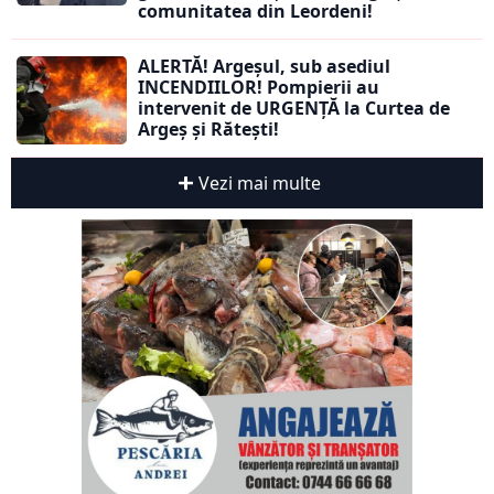
comunitatea din Leordeni!
ALERTĂ! Argeșul, sub asediul
INCENDIILOR! Pompierii au
intervenit de URGENȚĂ la Curtea de
Argeș și Rătești!
Vezi mai multe