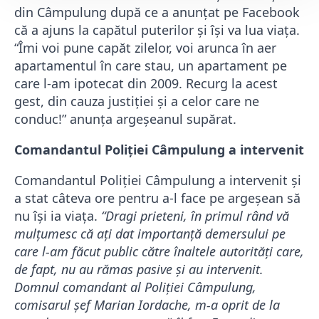
din Câmpulung după ce a anunțat pe Facebook
că a ajuns la capătul puterilor și își va lua viața.
“Îmi voi pune capăt zilelor, voi arunca în aer
apartamentul în care stau, un apartament pe
care l-am ipotecat din 2009. Recurg la acest
gest, din cauza justiţiei şi a celor care ne
conduc!” anunța argeșeanul supărat.
Comandantul Poliției Câmpulung a intervenit
Comandantul Poliției Câmpulung a intervenit și
a stat câteva ore pentru a-l face pe argeșean să
nu își ia viața.
“Dragi prieteni, în primul rând vă
mulţumesc că aţi dat importanţă demersului pe
care l-am făcut public către înaltele autorităţi care,
de fapt, nu au rămas pasive şi au intervenit.
Domnul comandant al Poliţiei Câmpulung,
comisarul şef Marian Iordache, m-a oprit de la