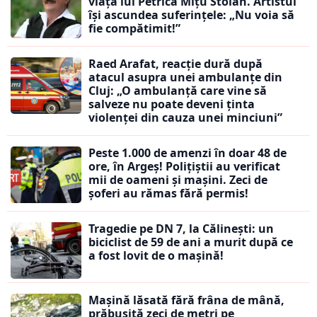
viața lui Petrică Mîțu Stoian. Artistul
își ascundea suferințele: „Nu voia să
fie compătimit!”
Raed Arafat, reacție dură după
atacul asupra unei ambulanțe din
Cluj: „O ambulanță care vine să
salveze nu poate deveni ținta
violenței din cauza unei minciuni”
Peste 1.000 de amenzi în doar 48 de
ore, în Argeș! Polițiștii au verificat
mii de oameni și mașini. Zeci de
șoferi au rămas fără permis!
Tragedie pe DN 7, la Călinești: un
biciclist de 59 de ani a murit după ce
a fost lovit de o mașină!
Mașină lăsată fără frâna de mână,
prăbușită zeci de metri pe