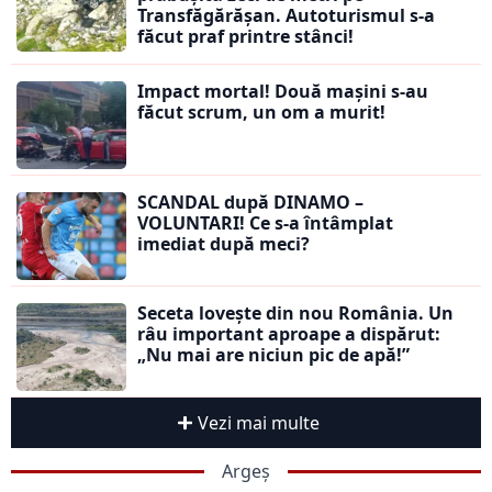
Transfăgărășan. Autoturismul s-a
făcut praf printre stânci!
Impact mortal! Două mașini s-au
făcut scrum, un om a murit!
SCANDAL după DINAMO –
VOLUNTARI! Ce s-a întâmplat
imediat după meci?
Seceta lovește din nou România. Un
râu important aproape a dispărut:
„Nu mai are niciun pic de apă!”
Vezi mai multe
Argeș