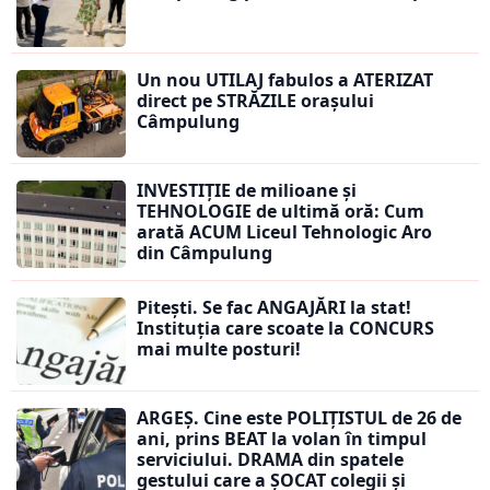
Un nou UTILAJ fabulos a ATERIZAT
direct pe STRĂZILE orașului
Câmpulung
INVESTIȚIE de milioane și
TEHNOLOGIE de ultimă oră: Cum
arată ACUM Liceul Tehnologic Aro
din Câmpulung
Pitești. Se fac ANGAJĂRI la stat!
Instituția care scoate la CONCURS
mai multe posturi!
ARGEȘ. Cine este POLIȚISTUL de 26 de
ani, prins BEAT la volan în timpul
serviciului. DRAMA din spatele
gestului care a ȘOCAT colegii și