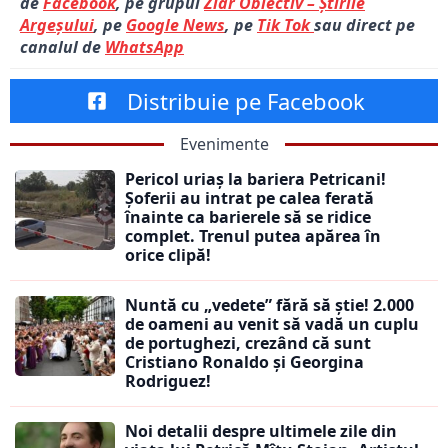
de
Facebook
, pe grupul
Ziar Obiectiv – Știrile
Argeșului
, pe
Google News
, pe
Tik Tok
sau direct pe
canalul de
WhatsApp
Distribuie pe Facebook
Evenimente
Pericol uriaș la bariera Petricani!
Șoferii au intrat pe calea ferată
înainte ca barierele să se ridice
complet. Trenul putea apărea în
orice clipă!
Nuntă cu „vedete” fără să știe! 2.000
de oameni au venit să vadă un cuplu
de portughezi, crezând că sunt
Cristiano Ronaldo și Georgina
Rodriguez!
Noi detalii despre ultimele zile din