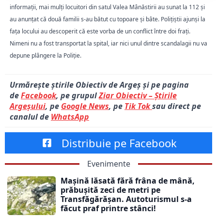
informații, mai mulți locuitori din satul Valea Mânăstirii au sunat la 112 și
au anunțat că două familii s-au bătut cu topoare și bâte. Polițiștii ajunși la
fața locului au descoperit că este vorba de un conflict între doi frați.
Nimeni nu a fost transportat la spital, iar nici unul dintre scandalagii nu va
depune plângere la Poliție.
Urmărește știrile Obiectiv de Argeș și pe pagina
de
Facebook
, pe grupul
Ziar Obiectiv – Știrile
Argeșului
, pe
Google News
, pe
Tik Tok
sau direct pe
canalul de
WhatsApp
Distribuie pe Facebook
Evenimente
Mașină lăsată fără frâna de mână,
prăbușită zeci de metri pe
Transfăgărășan. Autoturismul s-a
făcut praf printre stânci!