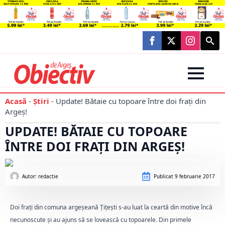
Searc
for:
Acasă
-
Știri
-
Update! Bătaie cu topoare între doi frați din
Argeș!
UPDATE! BĂTAIE CU TOPOARE
ÎNTRE DOI FRAȚI DIN ARGEȘ!
Autor: 
redactie
Publicat
9 februarie 2017
Doi frați din comuna argeșeană Țițești s-au luat la ceartă din motive încă
necunoscute și au ajuns să se lovească cu topoarele. Din primele