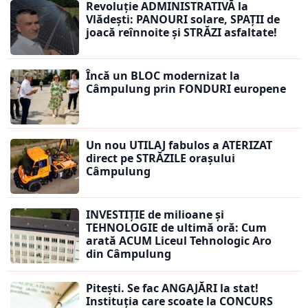
Revoluție ADMINISTRATIVĂ la
Vlădești: PANOURI solare, SPAȚII de
joacă reînnoite și STRĂZI asfaltate!
Încă un BLOC modernizat la
Câmpulung prin FONDURI europene
Un nou UTILAJ fabulos a ATERIZAT
direct pe STRĂZILE orașului
Câmpulung
INVESTIȚIE de milioane și
TEHNOLOGIE de ultimă oră: Cum
arată ACUM Liceul Tehnologic Aro
din Câmpulung
Pitești. Se fac ANGAJĂRI la stat!
Instituția care scoate la CONCURS