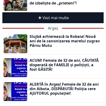
de izbeliște de „prieteni”!
Vezi mai multe
Argeș
Slujbă arhierească la Robaia! Nouă
ani de la canonizarea marelui zugrav
Pârvu Mutu
ACUM! Femeia de 32 de ani, CĂUTATĂ
disperată de FAMILIE și polițiști, a
fost GĂSITĂ!
ALERTĂ în Argeș! Femeie de 32 de ani
din Albota, DISPĂRUTĂ! Poliția cere
AJUTORUL populației!