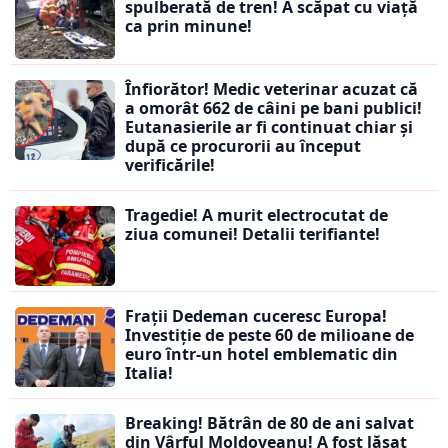
spulberată de tren! A scăpat cu viață
ca prin minune!
Înfiorător! Medic veterinar acuzat că
a omorât 662 de câini pe bani publici!
Eutanasierile ar fi continuat chiar și
după ce procurorii au început
verificările!
Tragedie! A murit electrocutat de
ziua comunei! Detalii terifiante!
Frații Dedeman cuceresc Europa!
Investiție de peste 60 de milioane de
euro într-un hotel emblematic din
Italia!
Breaking! Bătrân de 80 de ani salvat
din Vârful Moldoveanu! A fost lăsat