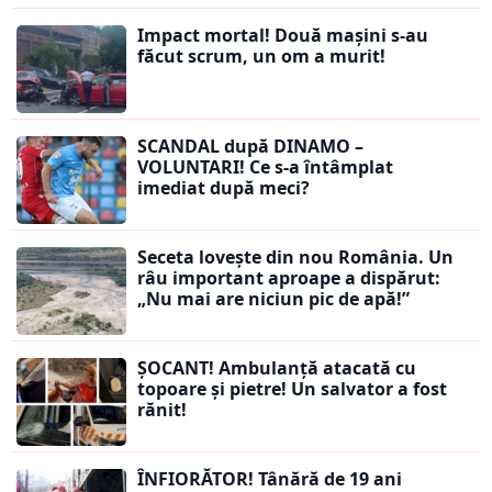
Impact mortal! Două mașini s-au
făcut scrum, un om a murit!
SCANDAL după DINAMO –
VOLUNTARI! Ce s-a întâmplat
imediat după meci?
Seceta lovește din nou România. Un
râu important aproape a dispărut:
„Nu mai are niciun pic de apă!”
ȘOCANT! Ambulanță atacată cu
topoare și pietre! Un salvator a fost
rănit!
ÎNFIORĂTOR! Tânără de 19 ani