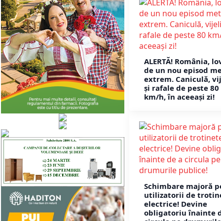
ALERTĂ! România, lo
de un nou episod m
extrem. Caniculă, vij
și rafale de peste 80
km/h, în aceeași zi!
Schimbare majoră p
utilizatorii de troti
electrice! Devine
obligatoriu înainte 