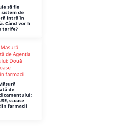
uie să fie
l sistem de
ră intră în
ă. Când vor fi
e tarife?
Măsură
ată de
dicamentului:
SE, scoase
in farmacii