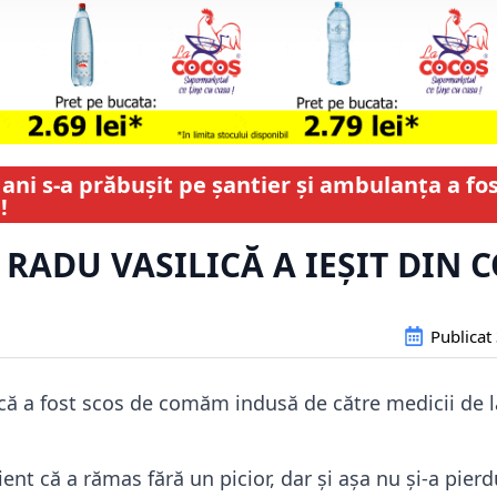
 ani s-a prăbușit pe șantier și ambulanța a 
!
 RADU VASILICĂ A IEȘIT DIN 
Publicat
că a fost scos de comăm indusă de către medicii de la
nt că a rămas fără un picior, dar și așa nu și-a pier