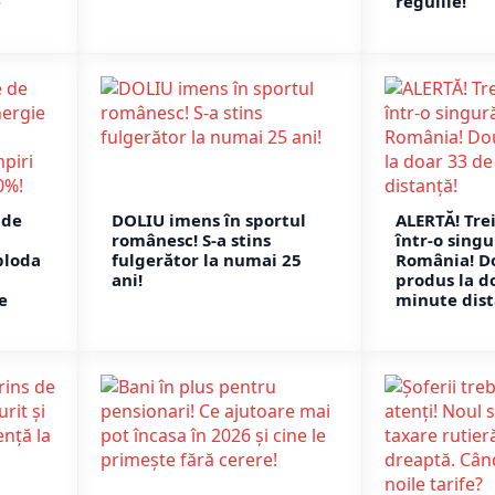
e
regulile!
 de
DOLIU imens în sportul
ALERTĂ! Tre
românesc! S-a stins
într-o sing
ploda
fulgerător la numai 25
România! D
ani!
produs la d
e
minute dist