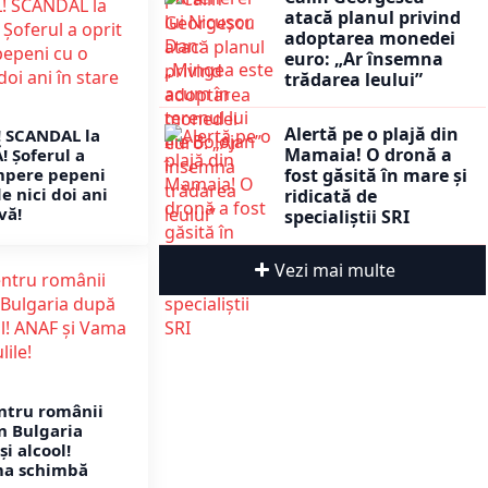
atacă planul privind
adoptarea monedei
euro: „Ar însemna
trădarea leului”
Alertă pe o plajă din
! SCANDAL la
Mamaia! O dronă a
 Șoferul a
fost găsită în mare și
mpere pepeni
de nici doi ani
ridicată de
vă!
specialiștii SRI
Vezi mai multe
ntru românii
n Bulgaria
și alcool!
ma schimbă