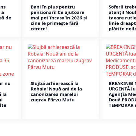
ins
Bani în plus pentru
Șoferii treb
 a
pensionari! Ce ajutoare
atenți! Nou
să de
mai pot încasa în 2026 și
taxare rutie
cine le primește fără
linie dreapt
cerere!
plătite noil
ar nu
Slujbă arhierească la
BREAKING! 
Robaia! Nouă ani de la
URGENTĂ lu
 la
canonizarea marelui
Agenția Me
ni
zugrav Pârvu Mutu
Două PRODU
lte
TEMPORAR d