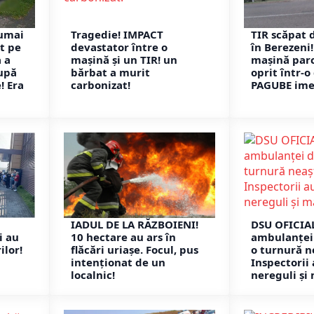
numai
Tragedie! IMPACT
TIR scăpat 
it pe
devastator între o
în Berezeni!
 a
mașină și un TIR! un
mașină parc
upă
bărbat a murit
oprit într-o
! Era
carbonizat!
PAGUBE ime
n
IADUL DE LA RĂZBOIENI!
DSU OFICIAL
i au
10 hectare au ars în
ambulanței 
ilor!
flăcări uriașe. Focul, pus
o turnură n
intenționat de un
Inspectorii
localnic!
nereguli și