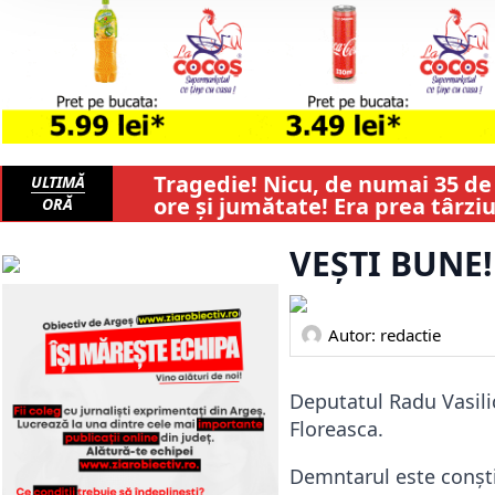
Tragedie! Nicu, de numai 35 de
ULTIMĂ
ore și jumătate! Era prea târziu
ORĂ
VEȘTI BUNE!
Autor: 
redactie
Deputatul Radu Vasili
Floreasca.
Demntarul este conștie