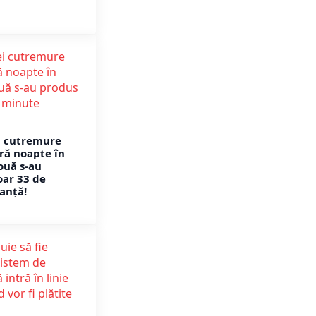
i cutremure
ură noapte în
ouă s-au
oar 33 de
anță!