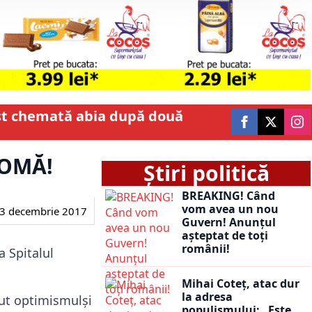
fost chemată abia după două
COMĂ!
Știri politică
BREAKING! Când
vom avea un nou
3 decembrie 2017
Guvern! Anunțul
așteptat de toți
românii!
 Spitalul
Mihai Coteț, atac dur
la adresa
dut optimismulși
populismului: „Este