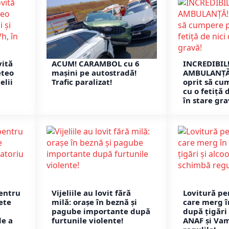
vită
ACUM! CARAMBOL cu 6
INCREDIBIL
eteo
mașini pe autostradă!
AMBULANȚĂ!
elii
Trafic paralizat!
oprit să cu
cu o fetiță 
în stare gra
entru
Vijeliile au lovit fără
Lovitură pe
nete
milă: orașe în beznă și
care merg î
pagube importante după
după țigări 
de a
furtunile violente!
ANAF și Va