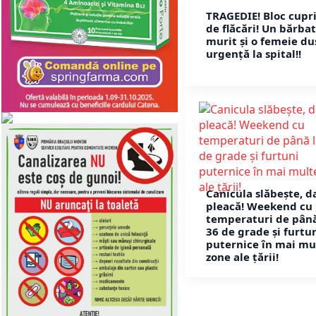
TRAGEDIE! Bloc cupr
de flăcări! Un bărbat
murit și o femeie du
urgență la spital!!
Canicula slăbește, d
pleacă! Weekend cu
temperaturi de până
36 de grade și furtu
puternice în mai mu
zone ale țării!