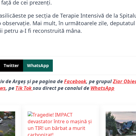
 față de cei prezenți.
silicăeste pe secția de Terapie Intensivă de la Spital
b observație. Mai mult, în următoarele zile, deputatul 
ii petru a-I fi reconstruită mâna.
Twitter
WhatsApp
tiv de Argeș și pe pagina de
Facebook
, pe grupul
Ziar Obiec
ews
, pe
Tik Tok
sau direct pe canalul de
WhatsApp