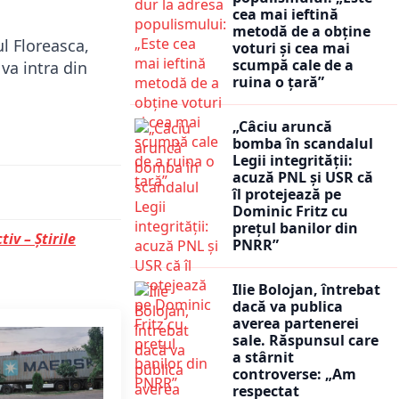
cea mai ieftină
metodă de a obține
ul Floreasca,
voturi și cea mai
scumpă cale de a
va intra din
ruina o țară”
„Câciu aruncă
bomba în scandalul
Legii integrității:
acuză PNL și USR că
îl protejează pe
Dominic Fritz cu
prețul banilor din
tiv – Știrile
PNRR”
Ilie Bolojan, întrebat
dacă va publica
averea partenerei
sale. Răspunsul care
a stârnit
controverse: „Am
respectat