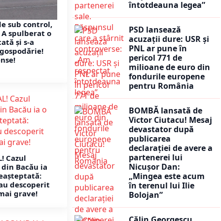
întotdeauna legea”
de sub control,
PSD lansează
 A spulberat o
acuzații dure: USR și
ată și s-a
PNL ar pune în
 gospodărie!
pericol 771 de
nse!
milioane de euro din
fondurile europene
pentru România
BOMBĂ lansată de
Victor Ciutacu! Mesaj
devastator după
publicarea
declarației de avere a
partenerei lui
! Cazul
Nicușor Dan:
din Bacău ia
„Mingea este acum
eașteptată:
 au descoperit
în terenul lui Ilie
 mai grave!
Bolojan”
Călin Georgescu