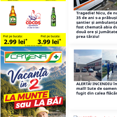
Tragedie! Nicu, de 
35 de ani s-a prăbuș
șantier și ambulanța
fost chemată abia d
două ore și jumătate
prea târziu!
ALERTĂ! INCENDIU î
mall! Sute de oamen
fugit din calea flăcăr