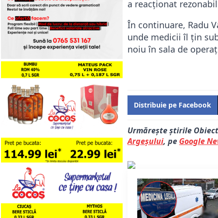
a reacționat rezonabil
În continuare, Radu Va
unde medicii îl țin su
noiu în sala de operaț
Distribuie pe Facebook
Urmărește știrile Obiec
Argeșului
, pe
Google N