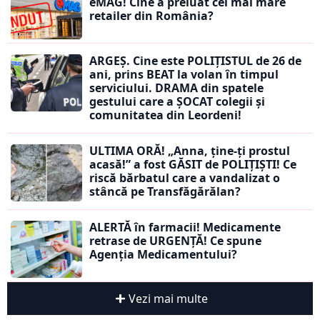
eMAG! Cine a preluat cel mai mare
retailer din România?
ARGEȘ. Cine este POLIȚISTUL de 26 de
ani, prins BEAT la volan în timpul
serviciului. DRAMA din spatele
gestului care a ȘOCAT colegii și
comunitatea din Leordeni!
ULTIMA ORĂ! „Anna, ţine-ţi prostul
acasă!” a fost GĂSIT de POLIȚIȘTI! Ce
riscă bărbatul care a vandalizat o
stâncă pe Transfăgărălan?
ALERTĂ în farmacii! Medicamente
retrase de URGENȚĂ! Ce spune
Agenția Medicamentului?
Vezi mai multe