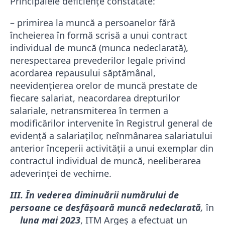
Principalele deficiențe constatate:
– primirea la muncă a persoanelor fără
încheierea în formă scrisă a unui contract
individual de muncă (munca nedeclarată),
nerespectarea prevederilor legale privind
acordarea repausului săptămânal,
neevidenţierea orelor de muncă prestate de
fiecare salariat, neacordarea drepturilor
salariale, netransmiterea în termen a
modificărilor intervenite în Registrul general de
evidenţă a salariaţilor, neînmânarea salariatului
anterior începerii activităţii a unui exemplar din
contractul individual de muncă, neeliberarea
adeverinţei de vechime.
III. În vederea diminuării numărului de
persoane ce desfăşoară muncă nedeclarată
,
în
luna mai 2023
, ITM Argeş a efectuat un