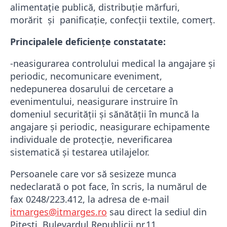
alimentație publică, distribuție mărfuri,
morărit și panificație, confecții textile, comerț.
Principalele deficiențe constatate:
-neasigurarea controlului medical la angajare și
periodic, necomunicare eveniment,
nedepunerea dosarului de cercetare a
evenimentului, neasigurare instruire în
domeniul securității și sănătății în muncă la
angajare și periodic, neasigurare echipamente
individuale de protecție, neverificarea
sistematică și testarea utilajelor.
Persoanele care vor să sesizeze munca
nedeclarată o pot face, în scris, la numărul de
fax 0248/223.412, la adresa de e-mail
itmarges@itmarges.ro
sau direct la sediul din
Piteşti, Bulevardul Republicii nr.11.