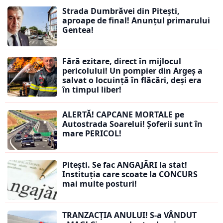
Strada Dumbrăvei din Pitești,
aproape de final! Anunțul primarului
Gentea!
Fără ezitare, direct în mijlocul
pericolului! Un pompier din Argeș a
salvat o locuință în flăcări, deși era
în timpul liber!
ALERTĂ! CAPCANE MORTALE pe
Autostrada Soarelui! Șoferii sunt în
mare PERICOL!
Pitești. Se fac ANGAJĂRI la stat!
Instituția care scoate la CONCURS
mai multe posturi!
TRANZACȚIA ANULUI! S-a VÂNDUT