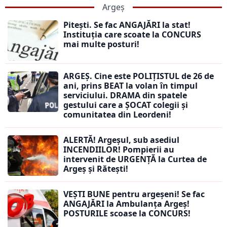
Argeș
Pitești. Se fac ANGAJĂRI la stat!
Instituția care scoate la CONCURS
mai multe posturi!
ARGEȘ. Cine este POLIȚISTUL de 26 de
ani, prins BEAT la volan în timpul
serviciului. DRAMA din spatele
gestului care a ȘOCAT colegii și
comunitatea din Leordeni!
ALERTĂ! Argeșul, sub asediul
INCENDIILOR! Pompierii au
intervenit de URGENȚĂ la Curtea de
Argeș și Rătești!
VEȘTI BUNE pentru argeșeni! Se fac
ANGAJĂRI la Ambulanța Argeș!
POSTURILE scoase la CONCURS!