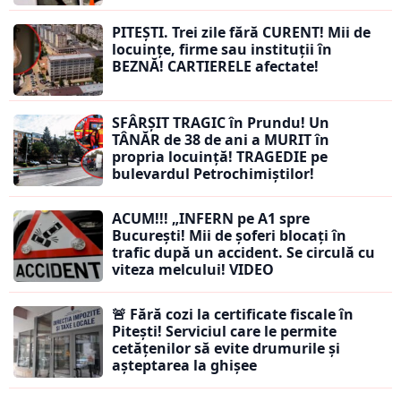
PITEȘTI. Trei zile fără CURENT! Mii de
locuințe, firme sau instituții în
BEZNĂ! CARTIERELE afectate!
SFÂRȘIT TRAGIC în Prundu! Un
TÂNĂR de 38 de ani a MURIT în
propria locuință! TRAGEDIE pe
bulevardul Petrochimiștilor!
ACUM!!! „INFERN pe A1 spre
București! Mii de șoferi blocați în
trafic după un accident. Se circulă cu
viteza melcului! VIDEO
🚨 Fără cozi la certificate fiscale în
Pitești! Serviciul care le permite
cetățenilor să evite drumurile și
așteptarea la ghișee