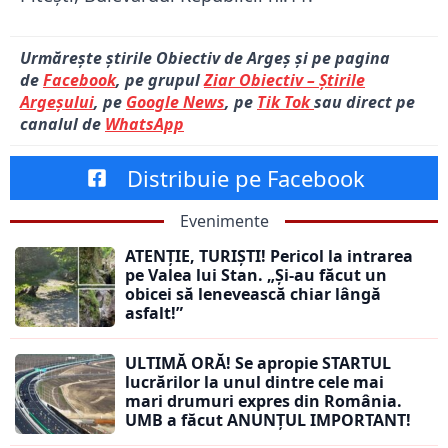
Urmărește știrile Obiectiv de Argeș și pe pagina
de
Facebook
, pe grupul
Ziar Obiectiv – Știrile
Argeșului
, pe
Google News
, pe
Tik Tok
sau direct pe
canalul de
WhatsApp
Distribuie pe Facebook
Evenimente
ATENȚIE, TURIȘTI! Pericol la intrarea
pe Valea lui Stan. „Și-au făcut un
obicei să lenevească chiar lângă
asfalt!”
ULTIMĂ ORĂ! Se apropie STARTUL
lucrărilor la unul dintre cele mai
mari drumuri expres din România.
UMB a făcut ANUNȚUL IMPORTANT!