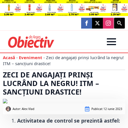
Searc
for:
Acasă
-
Eveniment
-
Zeci de angajați prinși lucrând la negru!
ITM – sancțiuni drastice!
ZECI DE ANGAJAȚI PRINȘI
LUCRÂND LA NEGRU! ITM –
SANCȚIUNI DRASTICE!
Autor: 
Alex Vlad
Publicat
12 iunie 2023
Activitatea de control se prezintă astfel: