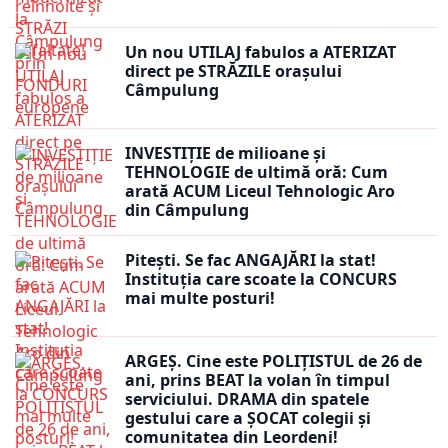
Un nou UTILAJ fabulos a ATERIZAT
direct pe STRĂZILE orașului
Câmpulung
INVESTIȚIE de milioane și
TEHNOLOGIE de ultimă oră: Cum
arată ACUM Liceul Tehnologic Aro
din Câmpulung
Pitești. Se fac ANGAJĂRI la stat!
Instituția care scoate la CONCURS
mai multe posturi!
ARGEȘ. Cine este POLIȚISTUL de 26 de
ani, prins BEAT la volan în timpul
serviciului. DRAMA din spatele
gestului care a ȘOCAT colegii și
comunitatea din Leordeni!