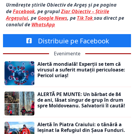
Urmărește știrile Obiectiv de Argeș și pe pagina
de
Facebook
, pe grupul
Ziar Obiectiv – Știrile
Argeșului
, pe
Google News
, pe
Tik Tok
sau direct pe
canalul de
WhatsApp
Distribuie pe Facebook
Evenimente
Alertă mondială! Experții se tem că
virusul a suferit mutații periculoase:
Pericol uriaș!
ALERTĂ PE MUNTE: Un bărbat de 84
de ani, lăsat singur de grup în drum
spre Moldoveanu. Salvatorii îl caută!
Alertă în Piatra Craiului: o tânără a
leșinat la Refugiul din Șaua Funduri.