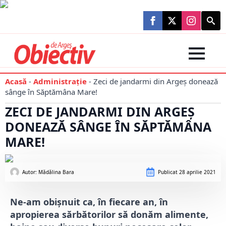
Searc
for:
Acasă
-
Administraţie
-
Zeci de jandarmi din Argeș donează
sânge în Săptămâna Mare!
ZECI DE JANDARMI DIN ARGEȘ
DONEAZĂ SÂNGE ÎN SĂPTĂMÂNA
MARE!
Autor: 
Mădălina Bara
Publicat
28 aprilie 2021
Ne-am obișnuit ca, în fiecare an, în
apropierea sărbătorilor să donăm alimente,