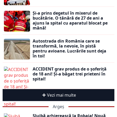
Și-a prins degetul în mixerul de
bucătărie. O tânără de 27 de ani a
ajuns la spital cu aparatul blocat pe
mână!
Autostrada din România care se
transformă, la nevoie, în pistă
pentru avioane. Lucrările sunt deja
în toi!
ACCIDENT grav produs de o șoferiță
de 18 ani! Și-a băgat trei prieteni în
spital!
Vezi mai multe
Argeș
Slujbă arhierească la Robaia! Nouă