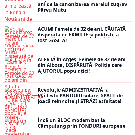
ani de la canonizarea marelui zugrav
Pârvu Mutu
ACUM! Femeia de 32 de ani, CĂUTATĂ
disperată de FAMILIE și polițiști, a
fost GĂSITĂ!
ALERTĂ în Argeș! Femeie de 32 de ani
din Albota, DISPĂRUTĂ! Poliția cere
AJUTORUL populației!
Revoluție ADMINISTRATIVĂ la
Vlădești: PANOURI solare, SPAȚII de
joacă reînnoite și STRĂZI asfaltate!
Încă un BLOC modernizat la
Câmpulung prin FONDURI europene