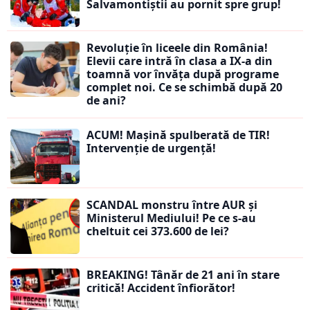
Salvamontiștii au pornit spre grup!
Revoluție în liceele din România!
Elevii care intră în clasa a IX-a din
toamnă vor învăța după programe
complet noi. Ce se schimbă după 20
de ani?
ACUM! Mașină spulberată de TIR!
Intervenție de urgență!
SCANDAL monstru între AUR și
Ministerul Mediului! Pe ce s-au
cheltuit cei 373.600 de lei?
BREAKING! Tânăr de 21 ani în stare
critică! Accident înfiorător!