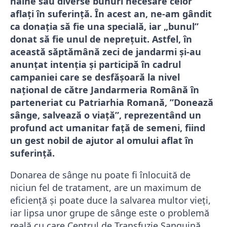
haine sau diverse bunuri necesare celor
aflați în suferință. În acest an, ne-am gândit
ca donația să fie una specială, iar „bunul”
donat să fie unul de neprețuit. Astfel, în
această săptămână zeci de jandarmi şi-au
anunţat intenţia şi participă în cadrul
campaniei care se desfășoară la nivel
național de către Jandarmeria Română în
parteneriat cu Patriarhia Romană, ”Donează
sânge, salvează o viață”, reprezentând un
profund act umanitar faţă de semeni, fiind
un gest nobil de ajutor al omului aflat în
suferinţă.
Donarea de sânge nu poate fi înlocuită de
niciun fel de tratament, are un maximum de
eficienţă şi poate duce la salvarea multor vieţi,
iar lipsa unor grupe de sânge este o problemă
reală cu care Centrul de Transfuzie Sanguină