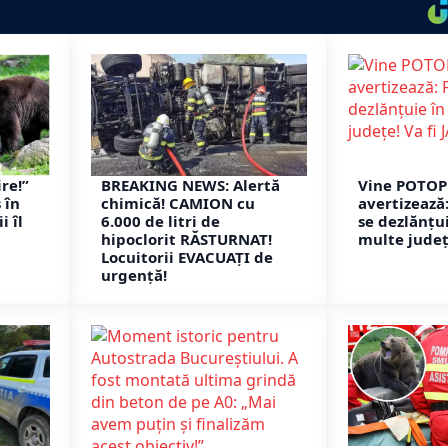
ire!”
BREAKING NEWS: Alertă
Vine POTOP
 în
chimică! CAMION cu
avertizează
i îl
6.000 de litri de
se dezlănțu
hipoclorit RĂSTURNAT!
multe județe
Locuitorii EVACUAȚI de
urgență!