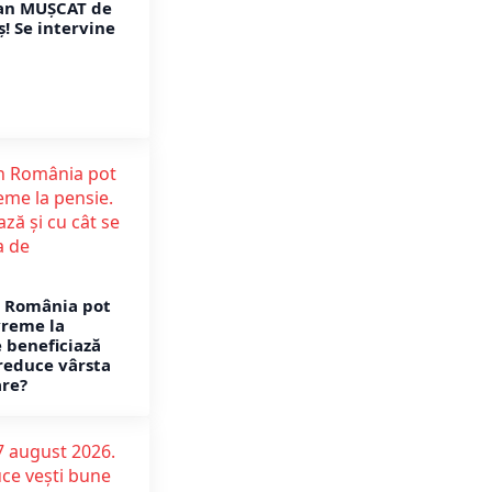
an MUȘCAT de
! Se intervine
 România pot
vreme la
e beneficiază
 reduce vârsta
are?