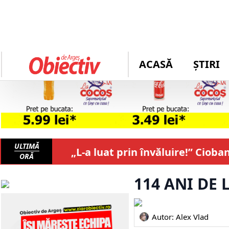
ACASĂ
ȘTIRI
ULTIMĂ
„L-a luat prin învăluire!” Cioba
ORĂ
114 ANI DE
Autor: 
Alex Vlad