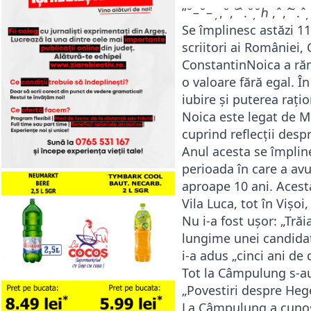
” ̆ – ̆ – ̦ , ̆ , ̆ ̂ . ̆ ̦ ̆ ℎ , ̂ , ̂ ̆ . ̂ ̦ 
Se împlinesc astăzi 114
scriitori ai României,
ConstantinNoica a răm
o valoare fără egal. Î
iubire și puterea rați
Noica este legat de M
cuprind reflecții desp
Anul acesta se împline
perioada în care a av
aproape 10 ani. Acesta
Vila Luca, tot în Vișo
Nu i-a fost ușor: „Tră
lungime unei candidat
i-a adus „cinci ani de
Tot la Câmpulung s-au
„Povestiri despre Hege
La Câmpulung a cunosc