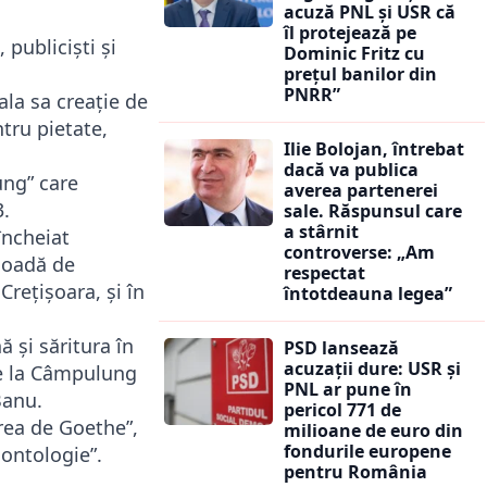
acuză PNL și USR că
îl protejează pe
 publiciști și
Dominic Fritz cu
prețul banilor din
PNRR”
la sa creație de
tru pietate,
Ilie Bolojan, întrebat
dacă va publica
ung” care
averea partenerei
3.
sale. Răspunsul care
a stârnit
încheiat
controverse: „Am
ioadă de
respectat
Crețișoara, și în
întotdeauna legea”
ă și săritura în
PSD lansează
acuzații dure: USR și
re la Câmpulung
PNL ar pune în
Banu.
pericol 771 de
rea de Goethe”,
milioane de euro din
fondurile europene
 ontologie”.
pentru România