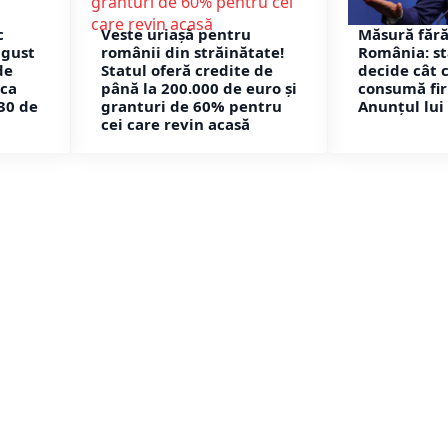
c
Veste uriașă pentru
Măsură fără
ugust
românii din străinătate!
România: st
de
Statul oferă credite de
decide cât 
eca
până la 200.000 de euro și
consumă fi
30 de
granturi de 60% pentru
Anunțul lui 
cei care revin acasă