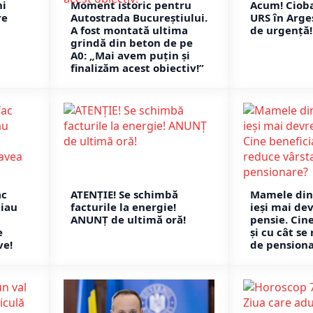
ni
Moment istoric pentru
Acum! Ciob
re
Autostrada Bucureștiului.
URS în Argeș
A fost montată ultima
de urgență!
grindă din beton de pe
A0: „Mai avem puțin și
finalizăm acest obiectiv!”
ac
ATENȚIE! Se schimbă
Mamele din
 iau
facturile la energie!
ieși mai de
ANUNȚ de ultimă oră!
pensie. Cin
e
și cu cât se
ve!
de pension