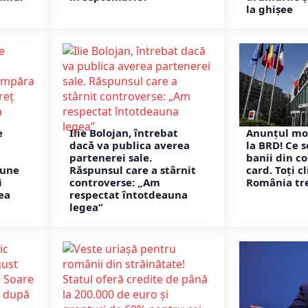
la ghișee
e
Ilie Bolojan, întrebat
Anunțul mo
dacă va publica averea
la BRD! Ce 
partenerei sale.
banii din co
bune
Răspunsul care a stârnit
card. Toți cl
i
controverse: „Am
România tre
ea
respectat întotdeauna
legea”