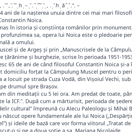
, . ̆ ̆ , ̆. ̆ ̆ ̦ ℎ ̦ – ̦ ̆ . ̂ ̦ ̆ ̂ ̆ ̦ ̆ ̦ , . ̦ ̆ ℎ ̦ ă ̂ ̦ ̂ .“. –
 ani de la nașterea unuia dintre cei mai mari filosofi,
 Constantin Noica.
as în istoria și conștiința românilor prin monumenta
n profunzimea sa, opera lui Noica este o pledoarie pen
onală a omului.
uscel și de Argeș și prin „Manuscrisele de la Câmpul
re țărănime și burghezie, scrise în perioada 1951-195
sc 65 de ani de când filosoful Constantin Noica și-a 
ut domiciliu forțat la Câmpulung Muscel pentru o per
 a locuit pe strada Cuza Vodă, din Vișoiul Vechi, sub 
i, pe drumul spre Brașov.
iam din meditații cu 5 lei ora. Am predat de toate, pân
e la ICF.”. După cum a mărturisit, perioada de șede
 delir cultural” împreună cu Alecu Paleologu și Mihai 
 născut opere fundamentale ale lui Noica („Despărți
l”) și ideile de bază care vor forma viitorul „Tratat de
ut-o și pe a doua soție a sa, Mariana Nicolaide.