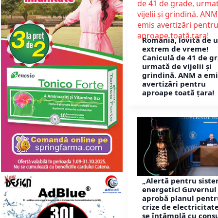
România, lovită de u
extrem de vreme!
Caniculă de 41 de gr
urmată de vijelii și
grindină. ANM a emi
avertizări pentru
aproape toată țara!
„Alertă pentru sist
energetic! Guvernul
aprobă planul pentr
crize de electricitat
se întâmplă cu con