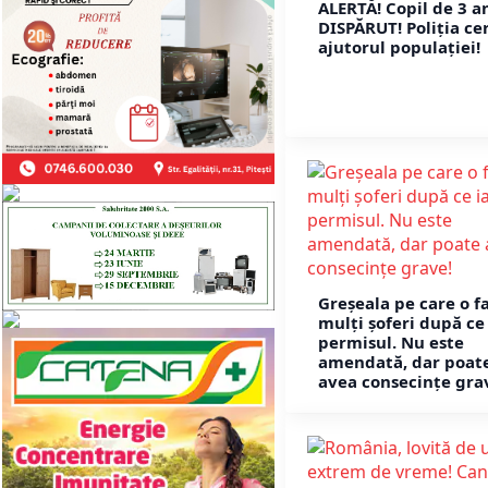
ALERTĂ! Copil de 3 a
DISPĂRUT! Poliția ce
ajutorul populației!
Greșeala pe care o f
mulți șoferi după ce
permisul. Nu este
amendată, dar poat
avea consecințe gra