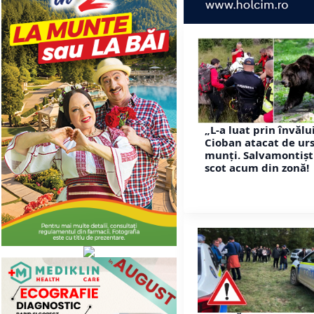
„L-a luat prin învălu
Cioban atacat de urs
munți. Salvamontiști
scot acum din zonă!