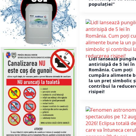
populației”
Lidl lansează pungil
antirisipă de 5 lei în
România. Cum poți
cumpăra alimente 
la un preț simbolic ș
contribui la reducer
risipei!