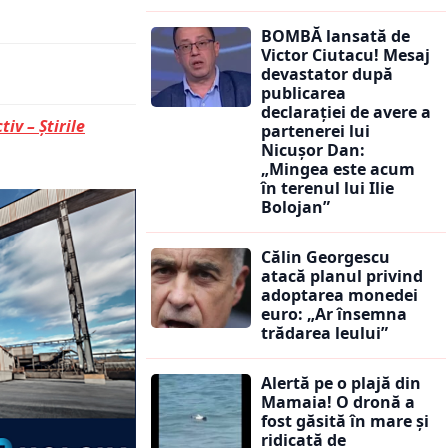
BOMBĂ lansată de
Victor Ciutacu! Mesaj
devastator după
publicarea
declarației de avere a
tiv – Știrile
partenerei lui
Nicușor Dan:
„Mingea este acum
în terenul lui Ilie
Bolojan”
Călin Georgescu
atacă planul privind
adoptarea monedei
euro: „Ar însemna
trădarea leului”
Alertă pe o plajă din
Mamaia! O dronă a
fost găsită în mare și
ridicată de