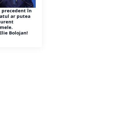
 precedent în
atul ar putea
curent
rmele.
Ilie Bolojan!