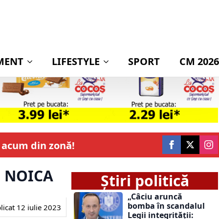
MENT
LIFESTYLE
SPORT
CM 2026
t acum din zonă!
N NOICA
Știri politică
„Câciu aruncă
bomba în scandalul
licat
12 iulie 2023
Legii integrității: