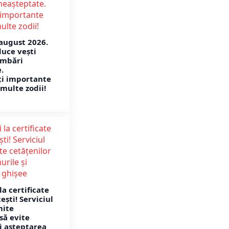
august 2026.
duce vești
imbări
.
ți importante
multe zodii!
la certificate
tești! Serviciul
mite
să evite
i așteptarea