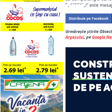
̆ ̂ , ” ̂ ” ̆ ̂ ” ̂ „!” 
Distribuie pe Facebook
Urmărește știrile Obiec
Argeșului
, pe
Google N