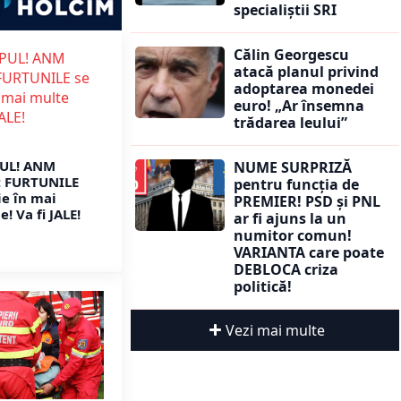
specialiștii SRI
Călin Georgescu
atacă planul privind
adoptarea monedei
euro! „Ar însemna
trădarea leului”
UL! ANM
NUME SURPRIZĂ
: FURTUNILE
pentru funcția de
ie în mai
PREMIER! PSD și PNL
! Va fi JALE!
ar fi ajuns la un
numitor comun!
VARIANTA care poate
DEBLOCA criza
politică!
Vezi mai multe