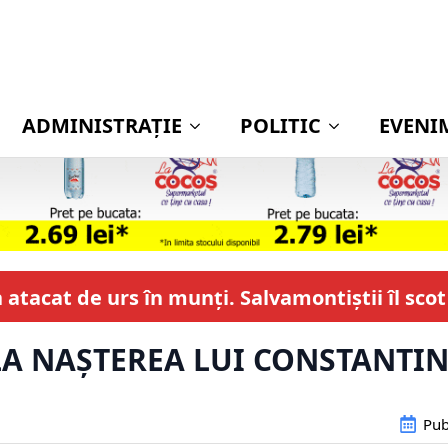
ADMINISTRAŢIE
POLITIC
EVENI
n atacat de urs în munți. Salvamontiștii îl sco
 LA NAȘTEREA LUI CONSTANTI
Pub