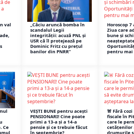
n val
„Câciu aruncă bomba în
Horoscop 7 
scandalul Legii
Ziua care a
ade,
integrității: acuză PNL și
bune și sch
USR că îl protejează pe
neașteptate
s
Dominic Fritz cu prețul
Oportunită
banilor din PNRR”
pentru mai 
emul
VEȘTI BUNE pentru acești
🚨 Fără cozi 
PENSIONARI! Cine poate
fiscale în Pi
u
primi a 13-a și a 14-a
care le per
e. Ce
pensie și ce trebuie făcut
cetățenilor 
sumul
în septembrie?
drumurile ș