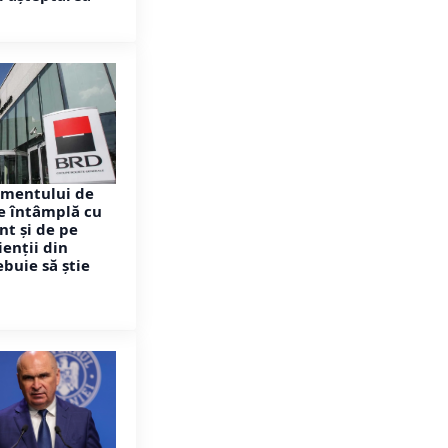
mentului de
se întâmplă cu
nt și de pe
ienții din
buie să știe