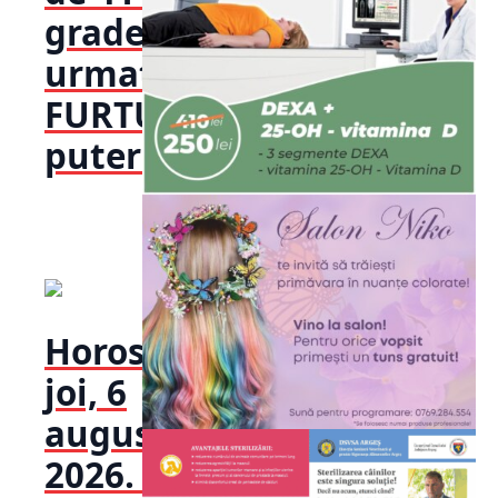
grade,
urmate de
FURTUNI
puternice...
Horoscop
joi, 6
august
2026. Zi