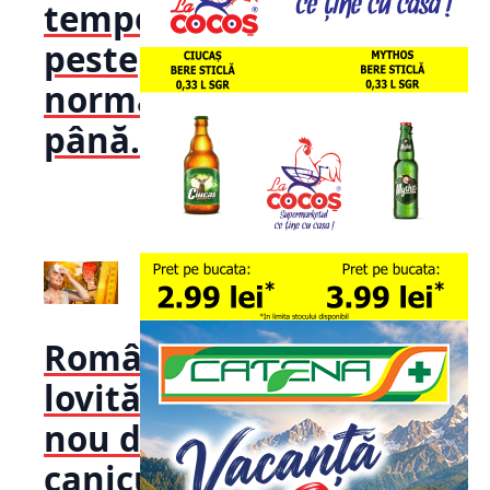
temperaturi
peste
normal
până...
România,
lovită din
nou de
caniculă!