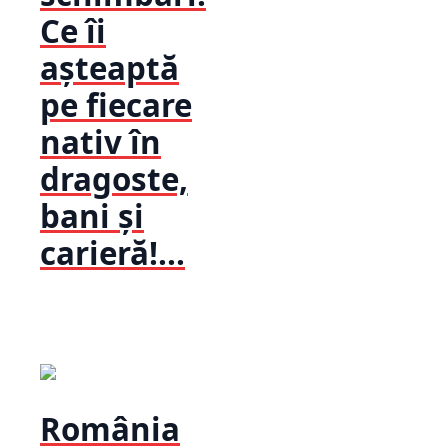
Ce îi
așteaptă
pe fiecare
nativ în
dragoste,
bani și
carieră!...
România