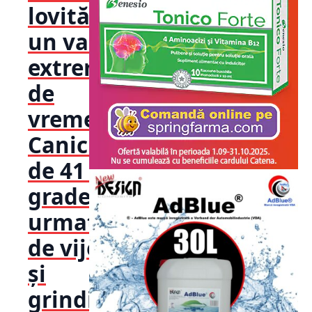
lovită de
un val
extrem
de
vreme!
Caniculă
de 41 de
grade,
urmată
de vijelii
și
grindină.