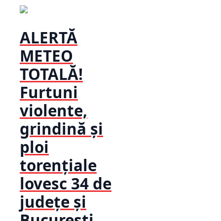
ALERTĂ
METEO
TOTALĂ!
Furtuni
violente,
grindină și
ploi
torențiale
lovesc 34 de
județe și
București....