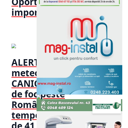
Oportunități
importante...
ALERTĂ
meteo!
CANICULĂ
de foc peste
România:
temperaturi
de 41 de