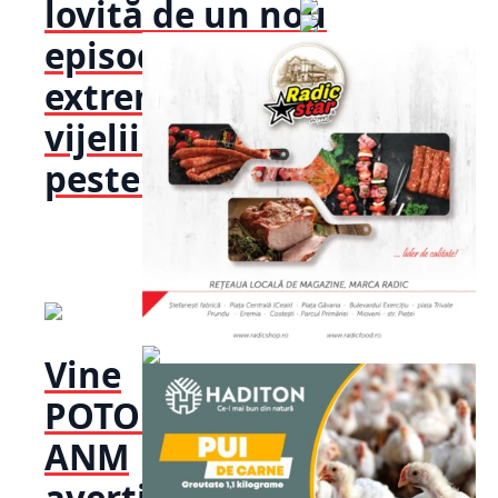
lovită de un nou
episod meteo
extrem. Caniculă,
vijelii și rafale de
peste 80 km/h,...
Vine
POTOPUL!
ANM
avertizează: