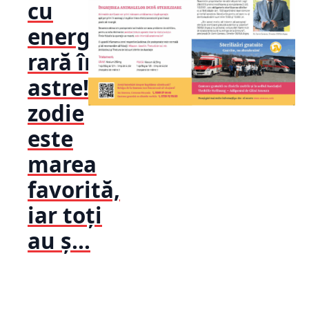
cu
energie
rară în
astre! O
zodie
este
marea
favorită,
iar toți
au ș...