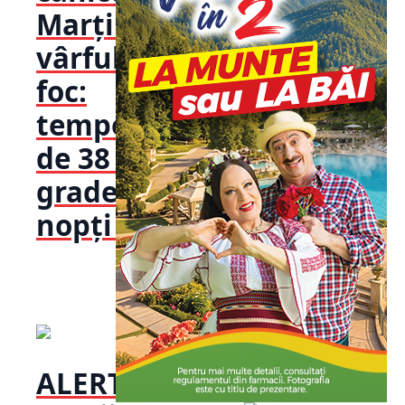
Marți vine
vârful de
foc:
temperaturi
de 38 de
grade și
nopți t...
ALERTĂ! România,