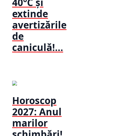
40°C și
extinde
avertizările
de
caniculă!...
Horoscop
2027: Anul
marilor
schimbări!