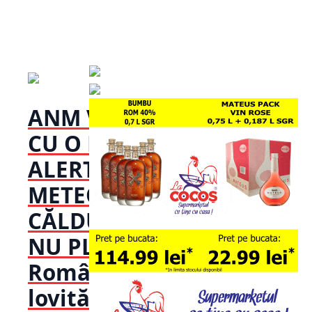
ANM VINE
CU O NOUĂ
ALERTĂ
METEO:
CĂLDURA
NU PLEACĂ!
România,
lovită de