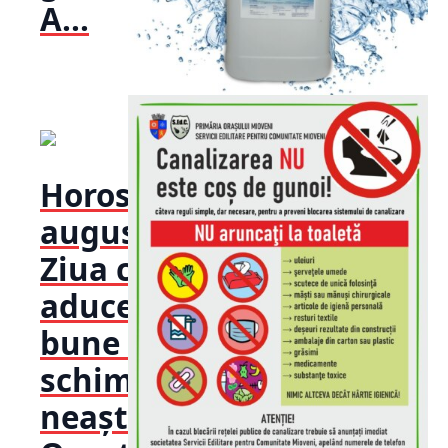
A...
Horoscop 7
august 2026.
Ziua care
aduce vești
bune și
schimbări
neașteptate.