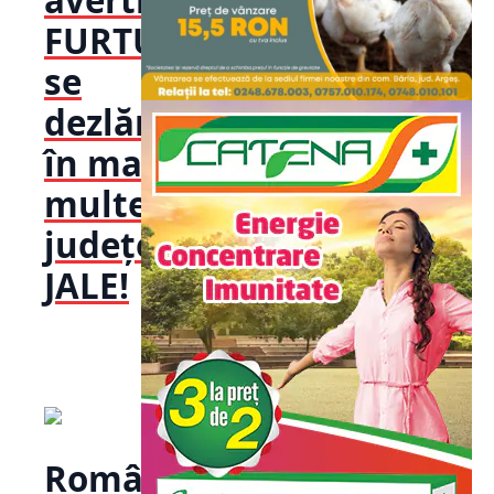
FURTUNILE
se
dezlănțuie
în mai
multe
județe! Va fi
JALE!
România,