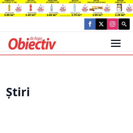
Searc
for:
Știri