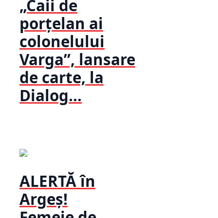
„Caii de
porțelan ai
colonelului
Varga”, lansare
de carte, la
Dialog...
ALERTĂ în
Argeș!
Femeie de