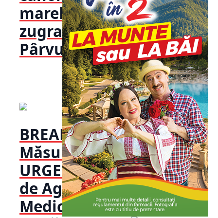
marelui
zugrav
Pârvu Mutu
BREAKING!
Măsură
URGENTĂ luată
de Agenția
Medicamentului: