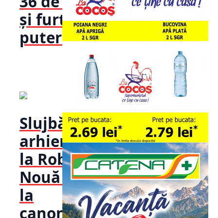
36 de grade
și furtuni
puternice...
Slujbă
arhierească
la Robaia!
Nouă ani de
la
canonizarea