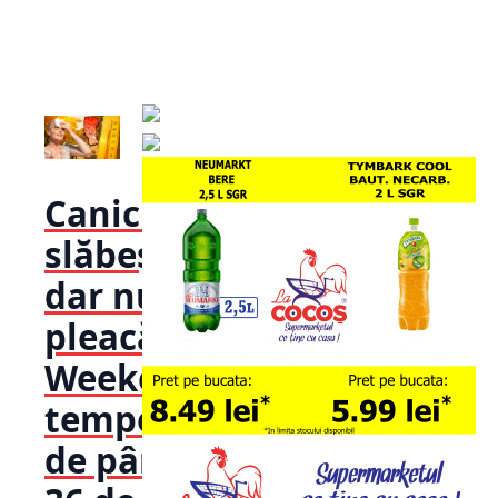
Canicula
slăbește,
dar nu
pleacă!
Weekend cu
temperaturi
de până la