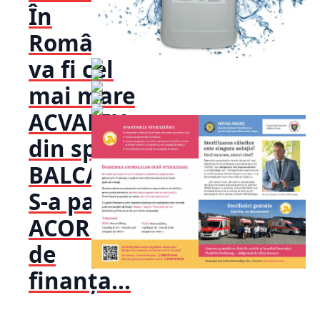
În
România
va fi cel
mai mare
ACVARIU
din spațiul
BALCANIC:
S-a parafat
ACORDUL
de
finanța...