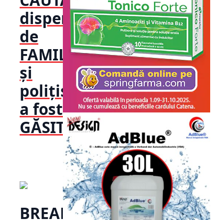
disperată
de
FAMILIE
și
polițiști,
a fost
GĂSITĂ!
BREAKING!