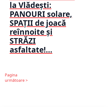
la Vlădești:
PANOURI solare,
SPAȚII de joacă
reînnoite și
STRĂZI
asfaltate!...
Pagina
următoare >