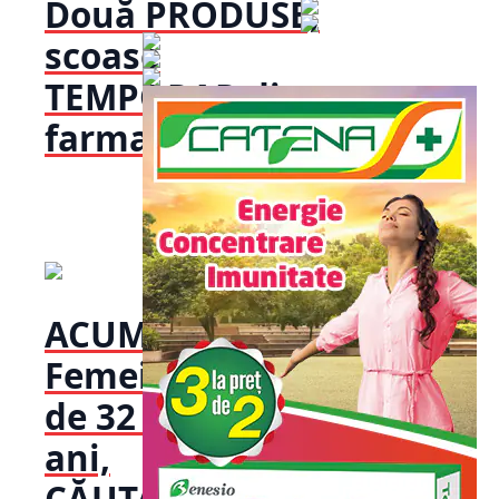
Două PRODUSE,
scoase
TEMPORAR din
farmacii...
ACUM!
Femeia
de 32 de
ani,
CĂUTATĂ