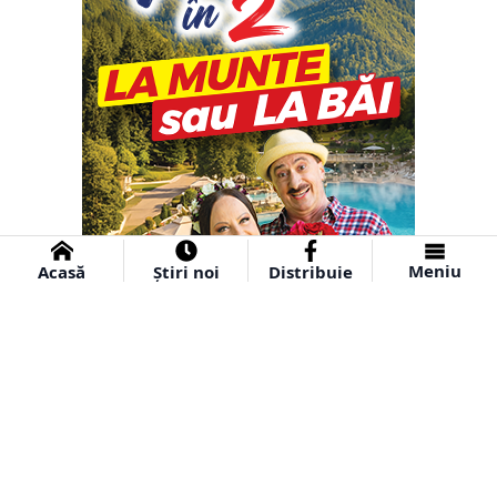
Meniu
Acasă
Știri noi
Distribuie