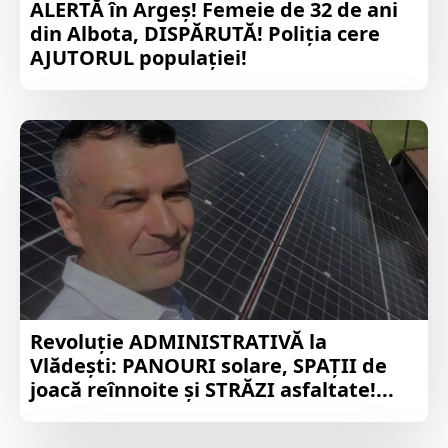
ALERTĂ în Argeș! Femeie de 32 de ani
din Albota, DISPĂRUTĂ! Poliția cere
AJUTORUL populației!
Revoluție ADMINISTRATIVĂ la
Vlădești: PANOURI solare, SPAȚII de
joacă reînnoite și STRĂZI asfaltate!...