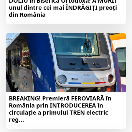
DOLIU în Biserica Ortodoxă! A MURIT
unul dintre cei mai ÎNDRĂGIȚI preoți
din România
BREAKING! Premieră FEROVIARĂ în
România prin INTRODUCEREA în
circulație a primului TREN electric
reg...